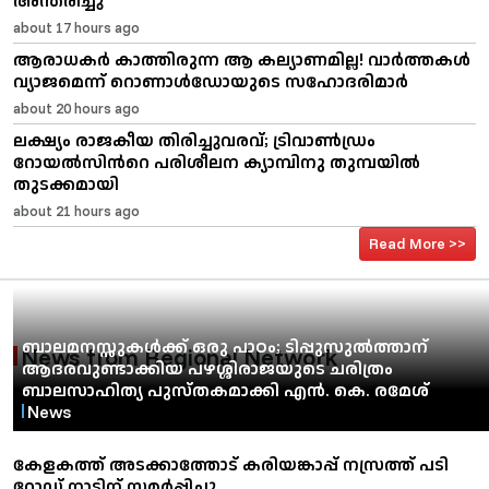
about 17 hours ago
ആരാധകർ കാത്തിരുന്ന ആ കല്യാണമില്ല! വാർത്തകൾ
വ്യാജമെന്ന് റൊണാൾഡോയുടെ സഹോദരിമാർ
about 20 hours ago
ലക്ഷ്യം രാജകീയ തിരിച്ചുവരവ്; ട്രിവാൺഡ്രം
റോയൽസിന്‍റെ പരിശീലന ക്യാമ്പിനു തുമ്പയില്‍
തുടക്കമായി
about 21 hours ago
Read More >>
ബാലമനസ്സുകൾക്ക് ഒരു പാഠം; ടിപ്പുസുൽത്താന്
News from Regional Network
ആദരവുണ്ടാക്കിയ പഴശ്ശിരാജയുടെ ചരിത്രം
ബാലസാഹിത്യ പുസ്തകമാക്കി എൻ. കെ. രമേശ്
News
കേളകത്ത് അടക്കാത്തോട് കരിയങ്കാപ്പ് നസ്രത്ത് പടി
റോഡ് നാടിന് സമർപ്പിച്ചു