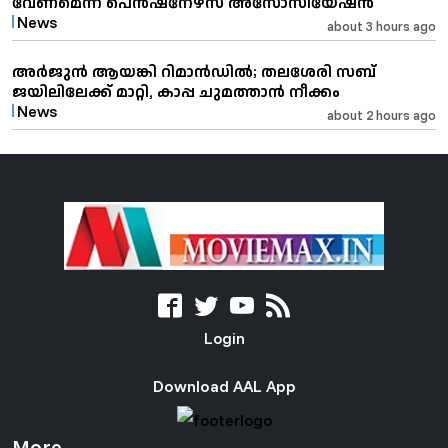
വേണമെന്ന് പെൻഷനേഴ്സ് അസോസിയേഷൻ
News
about 3 hours ago
അർജുൻ ആയങ്കി റിമാൻഡിൽ; തലശേരി സബ്
ജയിലിലേക്ക് മാറ്റി, കാപ്പ ചുമത്താൻ നീക്കം
News
about 2 hours ago
Login
Download AAL App
More