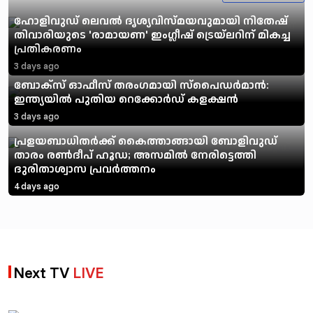
ഹോളിവുഡ് ലെവൽ ദൃശ്യവിസ്മയവുമായി നിതേഷ്
തിവാരിയുടെ 'രാമായണ' ഇംഗ്ലീഷ് ട്രെയ്‌ലറിന് മികച്ച
പ്രതികരണം
3 days ago
ബോക്സ് ഓഫീസ് തരംഗമായി സ്പൈഡര്‍മാന്‍:
ഇന്ത്യയില്‍ പുതിയ റെക്കോര്‍ഡ് കളക്ഷന്‍
3 days ago
പ്രളയബാധിതർക്ക് കൈത്താങ്ങായി ബോളിവുഡ്
താരം രൺദീപ് ഹൂഡ; അസമിൽ നേരിട്ടെത്തി
ദുരിതാശ്വാസ പ്രവർത്തനം
4 days ago
Next TV
LIVE