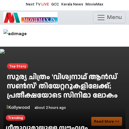
Next TV
LIVE
GCC
Kerala News
MovieMax
Menu
Top Story
സൂര്യ ചിത്രം 'വിശ്വനാഥ് ആൻഡ്
സൺസ്' തിയേറ്ററുകളിലേക്ക്;
പ്രതീക്ഷയോടെ സിനിമാ ലോകം
Kollywood
|
about 2 hours ago
Trending
Read More >>
ഗീതുവുമായുള്ള സൗഹൃദം,