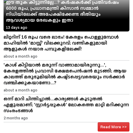
ഈ തുക കിട്ടുന്നില്ലേ...? കർഷകർക്ക് പ്രതിവർഷം
6000 രൂപ, പ്രധാനമന്ത്രി കിസാൻ സമ്മാൻ
നിധിയിലേക്ക് അപേക്ഷിക്കേണ്ട രീതിയും
ആവശ്യമായ രേഖകളും ഇതാ
13 days ago
ലിറ്ററിന് 16 രൂപ വരെ ലാഭം! കേരളം പൊള്ളുമ്പോൾ
മാഹിയിൽ 'മാസ്സ്' വിലക്കുറവ്; വണ്ടികളുമായി
ആളുകൾ നയാര പമ്പുകളിലേക്ക്!
about a month ago
'കാശ് കിട്ടിയാൽ മരുന്ന് വാങ്ങാമായിരുന്നു...',
കേരളത്തിൽ പ്രവാസി ക്ഷേമപെൻഷൻ മുടങ്ങി; ആയ
കാലത്ത് മരുഭൂമിയിൽ കഷ്ട്ടപ്പെട്ടവരെയും സർക്കാർ
വഞ്ചിക്കുകയാണോ...?
about a month ago
ഒന്ന് മാറി ചിന്തിച്ചാൽ...കാര്യങ്ങൾ കൂടുതൽ
എളുപ്പമാണ്; 'സ്റ്റാർട്ടപ്പുകൾ' ലോകത്തെ മാറ്റി മറിക്കുന്ന
സംരംഭങ്ങൾ
2 months ago
Read More >>