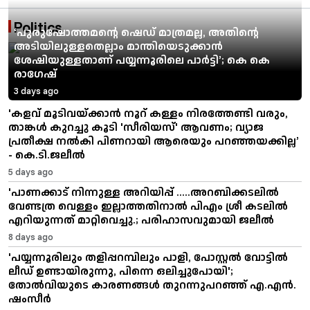
Politics
‘പുരുഷോത്തമന്റെ ഷെഡ് മാത്രമല്ല, അതിന്റെ
അടിയിലുള്ളതെല്ലാം മാന്തിയെടുക്കാന്‍
ശേഷിയുള്ളതാണ് പയ്യന്നൂരിലെ പാര്‍ട്ടി’; കെ കെ
രാഗേഷ്
3 days ago
'കളവ് മൂടിവയ്ക്കാന്‍ നൂറ് കള്ളം നിരത്തേണ്ടി വരും,
താങ്കൾ കുറച്ചു കൂടി 'സീരിയസ്' ആവണം; വ്യാജ
പ്രതീക്ഷ നൽകി പിണറായി ആരെയും പറഞ്ഞയക്കില്ല’
- കെ.ടി.ജലീല്‍
5 days ago
'പാണക്കാട് നിന്നുള്ള അറിയിപ്പ് .....അറബിക്കടലിൽ
വേണ്ടത്ര വെള്ളം ഇല്ലാത്തതിനാൽ പിഎം ശ്രീ കടലിൽ
എറിയുന്നത് മാറ്റിവെച്ചു.; പരിഹാസവുമായി ജലീൽ
8 days ago
'പയ്യന്നൂരിലും തളിപ്പറമ്പിലും പാളി, പോസ്റ്റൽ വോട്ടിൽ
ലീഡ് ഉണ്ടായിരുന്നു, പിന്നെ ഒലിച്ചുപോയി';
തോൽവിയുടെ കാരണങ്ങൾ തുറന്നുപറഞ്ഞ് എ.എൻ.
ഷംസീർ