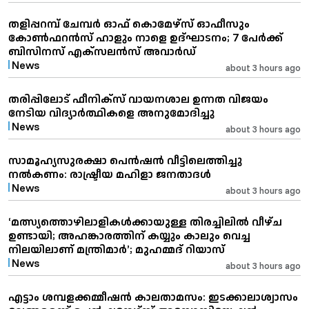
തളിപ്പറമ്പ് ചേമ്പർ ഓഫ് കൊമേഴ്സ് ഓഫീസും
കോൺഫറൻസ് ഹാളും നാളെ ഉദ്ഘാടനം; 7 പേർക്ക്
ബിസിനസ് എക്സലൻസ് അവാർഡ്
News
about 3 hours ago
തരിപ്പിലോട് ഫീനിക്‌സ് വായനശാല ഉന്നത വിജയം
നേടിയ വിദ്യാര്‍ത്ഥികളെ അനുമോദിച്ചു
News
about 3 hours ago
സാമൂഹ്യസുരക്ഷാ പെൻഷൻ വീട്ടിലെത്തിച്ചു
നൽകണം: രാഷ്ട്രീയ മഹിളാ ജനതാദൾ
News
about 3 hours ago
‘മത്സ്യത്തൊഴിലാളികൾക്കായുള്ള തിരച്ചിലിൽ വീഴ്ച
ഉണ്ടായി; അഹങ്കാരത്തിന് കയ്യും കാലും വെച്ച
നിലയിലാണ് മന്ത്രിമാർ’; മുഹമ്മദ് റിയാസ്
News
about 3 hours ago
എട്ടാം ശമ്പളക്കമ്മീഷൻ കാലതാമസം: ഇടക്കാലാശ്വാസം