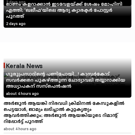
2 days ago
ഓണം കളറാക്കാൻ ഇടവേളയ്ക്ക് ശേഷം മോഹിനി
എത്തി; 'ഖലീഫ'യിലെ ആദ്യ ക്യാരക്ടർ പോസ്റ്റർ
പുറത്ത്
2 days ago
Kerala News
ഗുരുപ്രസാദിന്റെ പണിപോയി...! കാസര്‍കോട്
സവര്‍ക്കറെ പുകഴ്ത്തുന്ന ചോദ്യാവലി തയ്യാറാക്കിയ
അധ്യാപകന് സസ്‌പെന്‍ഷന്‍
about 4 hours ago
അ‍ർജുൻ ആയങ്കി നിരവധി ക്രിമിനൽ കേസുകളിൽ
പെട്ടയാൾ, ജാമ്യം ലഭിച്ചാൽ കുറ്റകൃത്യം
ആവർത്തിക്കും; അർജുൻ ആയങ്കിയുടെ റിമാന്റ്
റിപ്പോർട്ട് പുറത്ത്
about 4 hours ago