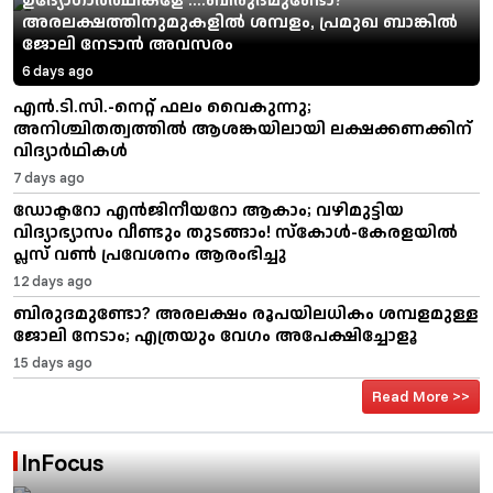
അരലക്ഷത്തിനുമുകളിൽ ശമ്പളം, പ്രമുഖ ബാങ്കിൽ
ജോലി നേടാൻ അവസരം
6 days ago
എൻ.ടി.സി.-നെറ്റ് ഫലം വൈകുന്നു;
അനിശ്ചിതത്വത്തിൽ ആശങ്കയിലായി ലക്ഷക്കണക്കിന്
വിദ്യാർഥികൾ
7 days ago
ഡോക്ടറോ എൻജിനീയറോ ആകാം; വഴിമുട്ടിയ
വിദ്യാഭ്യാസം വീണ്ടും തുടങ്ങാം! സ്കോൾ-കേരളയിൽ
പ്ലസ് വൺ പ്രവേശനം ആരംഭിച്ചു
12 days ago
ബിരുദമുണ്ടോ? അരലക്ഷം രൂപയിലധികം ശമ്പളമുള്ള
ജോലി നേടാം; എത്രയും വേ​ഗം അപേക്ഷിച്ചോളൂ
15 days ago
Read More >>
InFocus