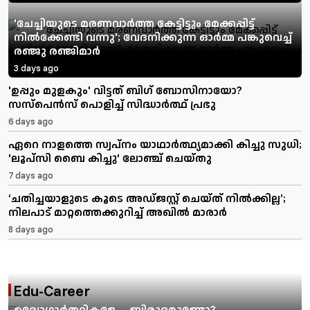
'ചേച്ചിയുടെ മരണവാർത്ത കേട്ടിട്ടും മേക്കപ്പിട്ട്
നിൽക്കേണ്ടി വന്നു'; വേദനിക്കുന്ന ഓർമ്മ പങ്കുവെച്ച്
രഞ്ജു രഞ്ജിമാർ
3 days ago
'ഉപ്പും മുളകും' വിട്ടത് ബിഗ് ബോസിനായോ?
സസ്പെൻസ് പൊളിച്ച് സിദ്ധാർത്ഥ് പ്രഭു
6 days ago
ഏറെ നാളത്തെ സ്വപ്നം യാഥാർത്ഥ്യമാക്കി കിച്ചു സുധി;
'ലൂപ്സി ബൈ കിച്ചു' ലോഞ്ച് ചെയ്തു
7 days ago
‘ചതിച്ചയാളുടെ കൂടെ അഡ്ജസ്റ്റ് ചെയ്ത് നിൽക്കില്ല’;
നിലപാട് മാറ്റത്തെക്കുറിച്ച് അഖിൽ മാരാർ
8 days ago
Edu-Career
ഉദ്യോഗാർത്ഥികളേ ....ബിരുദമുണ്ടോ?