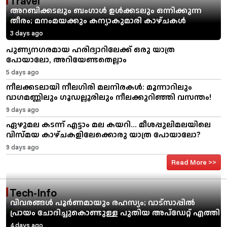
Travel
അറബിക്കടലും ബംഗാൾ ഉൾക്കടലും ഒന്നിക്കുന്ന
തീരം; മനംമയക്കും കന്യാകുമാരി കാഴ്ചകൾ
3 days ago
പുണ്യനഗരമായ ഹരിദ്വാറിലേക്ക് ഒരു യാത്ര
പോയാലോ, അറിയേണ്ടതെല്ലാം
5 days ago
നീലക്കടലായി നീലഗിരി മലനിരകൾ: മൂന്നാറിലും
വാഗമണ്ണിലും ഗൂഡല്ലൂരിലും നീലക്കുറിഞ്ഞി വസന്തം!
9 days ago
ഏഴുമല കടന്ന് എട്ടാം മല കയറി... മീശപ്പുലിമലയിലെ
വിസ്മയ കാഴ്ചകളിലേക്കൊരു യാത്ര പോയാലോ?
9 days ago
Read More >>
Tech-Info
വിവരങ്ങൾ പൂർണമായും രഹസ്യം; വാട്‌സാപ്പിൽ
പ്രായം ചോദിച്ചുകൊണ്ടുള്ള പുതിയ അപ്ഡേറ്റ് എത്തി
4 days ago