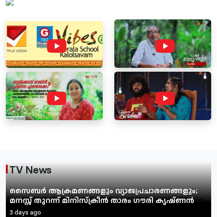
TV News
സൈബർ ആക്രമണങ്ങളും വ്യാജപ്രചാരണങ്ങളും;
മനസ്സ് തുറന്ന് മിനിസ്ക്രീൻ താരം ഗൗരി കൃഷ്ണൻ
3 days ago