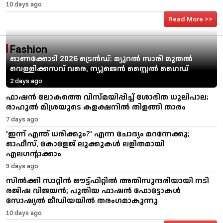
10 days ago
Read More >>
Fashion
ഓണക്കോടി 2026 ട്രെൻഡ്: മ്യൂറൽ സാരി മുതൽ
വെള്ളിക്കസവ് വരെ, ന്യൂജെൻ സ്റ്റൈൽ ഗൈഡ്
2 days ago
ഫാഷൻ ലോകത്തെ വിസ്മയിപ്പിച്ച് ശോഭിത ധുലിപാല;
രാഹുൽ മിശ്രയുടെ കളക്ഷനിൽ തിളങ്ങി താരം
7 days ago
'ഇന്ന് എന്ത് ധരിക്കും?' എന്ന ചോദ്യം മറന്നേക്കൂ;
ഓഫീസ്, കോളേജ് ലുക്കുകൾ ലളിതമായി
എലഗന്റാക്കാം
9 days ago
സിൽക്കി സാറ്റിൻ ഔട്ട്ഫിറ്റിൽ അതിസുന്ദരിയായി നടി
രജിഷ വിജയൻ; പുതിയ ഫാഷൻ ഫോട്ടോകൾ
സോഷ്യൽ മീഡിയയിൽ തരംഗമാകുന്നു
10 days ago