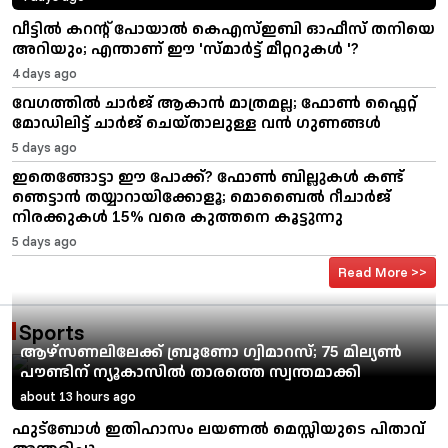
വീട്ടിൽ കറന്റ് പോയാൽ കെഎസ്ഇബി ഓഫീസ് തനിയെ
അറിയും; എന്താണ് ഈ 'സ്മാർട്ട് മീറ്ററുകൾ '?
4 days ago
വേഗത്തിൽ ചാർജ് ആകാൻ മാത്രമല്ല; ഫോൺ ഫ്ലൈറ്റ്
മോഡിലിട്ട് ചാർജ് ചെയ്താലുള്ള വൻ ഗുണങ്ങൾ
5 days ago
ഇതെങ്ങോട്ടാ ഈ പോക്ക്? ഫോൺ ബില്ലുകൾ കണ്ട്
ഞെട്ടാൻ തയ്യാറായിക്കോളൂ; മൊബൈൽ റീചാർജ്
നിരക്കുകൾ 15% വരെ കുത്തനെ കൂട്ടുന്നു
5 days ago
Read More >>
Sports
ആഴ്സണലിലേക്ക് ബ്രൂണോ ഗ്വിമാറസ്; 75 മില്യൺ
പൗണ്ടിന് ന്യൂകാസിൽ താരത്തെ സ്വന്തമാക്കി
about 13 hours ago
ഫുട്ബോൾ ഇതിഹാസം ലയണൽ മെസ്സിയുടെ പിതാവ്
അന്തരിച്ചു