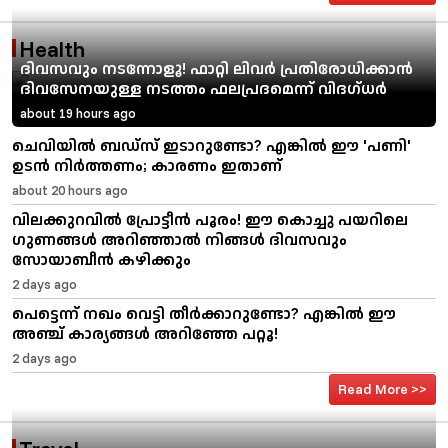
Health
ദിവസവും നടന്നോളൂ! ഫാറ്റി ലിവർ പ്രതിരോധിക്കാൻ
ദിവസേനയുള്ള നടത്തം ഫലപ്രദമെന്ന് വിദഗ്ധർ
about 19 hours ago
ചെവിയിൽ ബഡ്സ് ഇടാറുണ്ടോ? എങ്കിൽ ഈ 'പണി'
ഉടൻ നിർത്തണം; കാരണം ഇതാണ്
about 20 hours ago
വിലക്കുറവിൽ പ്രോട്ടീൻ പൂരം! ഈ കൊച്ചു പയറിലെ
ഗുണങ്ങൾ അറിഞ്ഞാൽ നിങ്ങൾ ദിവസവും
സോയാബീൻ കഴിക്കും
2 days ago
പെട്ടെന്ന് നഖം വെട്ടി തീർക്കാറുണ്ടോ? എങ്കിൽ ഈ
അഞ്ച് കാര്യങ്ങൾ അറിഞ്ഞേ പറ്റൂ!
2 days ago
Read More >>