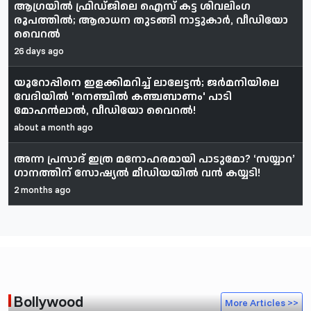
ആഗ്രയിൽ ഫ്രിഡ്ജിലെ ഐസ് കട്ട ശിവലിംഗ
രൂപത്തിൽ; ആരാധന തുടങ്ങി നാട്ടുകാർ, വീഡിയോ
വൈറൽ
26 days ago
യൂറോപ്പിനെ ഇളക്കിമറിച്ച് ലാലേട്ടൻ; ജർമനിയിലെ
വേദിയിൽ 'നെഞ്ചിൽ കഞ്ചബാണം' പാടി
മോഹൻലാൽ, വീഡിയോ വൈറൽ!
about a month ago
അന്ന പ്രസാദ് ഇത്ര മനോഹരമായി പാടുമോ? ‘സയ്യാറ’
ഗാനത്തിന് സോഷ്യൽ മീഡിയയിൽ വൻ കയ്യടി!
2 months ago
Bollywood
More Articles >>