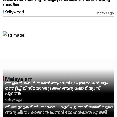
സംഗീത
Kollywood
2 days ago
Malayalam
More Articles >>
അച്ഛന്റെ മകൾ തന്നെ! ആക്ഷനിലും ഇമോഷനിലും
ഞെട്ടിച്ച് വിസ്മയ; 'തുടക്കം' ആദ്യ ഷോ റിവ്യൂസ്
പുറത്ത്
2 days ago
തിയേറ്ററുകളിൽ 'തുടക്കം' കുറിച്ചു; അനിയത്തിയുടെ
ആദ്യ ചിത്രം കാണാൻ പ്രണവ് മോഹൻലാൽ എത്തി