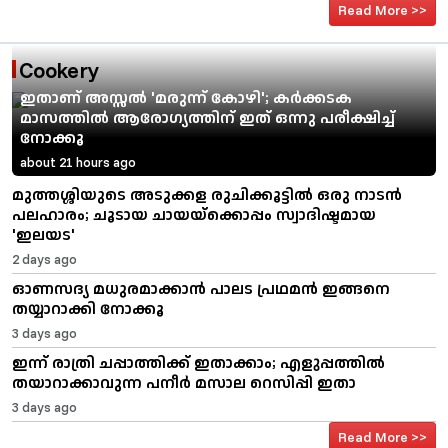
Read More >>
Cookery
ഇതാണ് അസ്സൽ 'മരുന്ന് കോഴി'; കർക്കടക
മാസത്തിൽ ആരോഗ്യത്തിന് ഇത് ഒന്നു പരീക്ഷിച്ച്
നോക്കൂ
about 21 hours ago
മുത്തശ്ശിയുടെ അടുക്കള രുചിക്കൂട്ടിൽ ഒരു നാടൻ
പലഹാരം; ചൂടായ ചായയ്‌ക്കൊപ്പം സ്വാദിഷ്ടമായ
'ഇലയട'
2 days ago
ഓണസദ്യ മധുരമാക്കാൻ പാലട പ്രഥമൻ ഇങ്ങനെ
തയ്യാറാക്കി നോക്കൂ
3 days ago
ഇന്ന് രാത്രി ചപ്പാത്തിക്ക് ഇതാക്കാം; എളുപ്പത്തിൽ
തയാറാക്കാവുന്ന പനീർ മസാല റെസിപ്പി ഇതാ
3 days ago
Read More >>