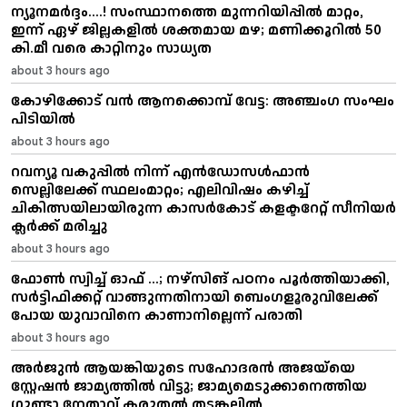
ന്യൂനമര്‍ദ്ദം....! സംസ്ഥാനത്തെ മുന്നറിയിപ്പില്‍ മാറ്റം,
ഇന്ന് ഏഴ് ജില്ലകളില്‍ ശക്തമായ മഴ; മണിക്കൂറിൽ 50
കി.മീ വരെ കാറ്റിനും സാധ്യത
about 3 hours ago
കോഴിക്കോട് വൻ ആനക്കൊമ്പ് വേട്ട: അഞ്ചംഗ സംഘം
പിടിയിൽ
about 3 hours ago
റവന്യൂ വകുപ്പിൽ നിന്ന് എൻഡോസൾഫാൻ
സെല്ലിലേക്ക് സ്ഥലംമാറ്റം; എലിവിഷം കഴിച്ച്
ചികിത്സയിലായിരുന്ന കാസർകോട് കളക്ടറേറ്റ് സീനിയർ
ക്ലർക്ക് മരിച്ചു
about 3 hours ago
ഫോൺ സ്വിച്ച് ഓഫ് ...; നഴ്സിങ് പഠനം പൂർത്തിയാക്കി,
സർട്ടിഫിക്കറ്റ് വാങ്ങുന്നതിനായി ബെംഗളൂരുവിലേക്ക്
പോയ യുവാവിനെ കാണാനില്ലെന്ന് പരാതി
about 3 hours ago
അർജുൻ ആയങ്കിയുടെ സഹോദരൻ അജയ്‌യെ
സ്റ്റേഷൻ ജാമ്യത്തിൽ വിട്ടു; ജാമ്യമെടുക്കാനെത്തിയ
ഗുണ്ടാ നേതാവ് കരുതൽ തടങ്കലിൽ