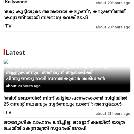
Kollywood
about 20 hours ago
'ഒരു കുട്ടിയുടെ അമ്മയായ കല്യാണി'; കറുപ്പണിഞ്ഞ്
'കല്യാണി'യായി സൗഭാഗ്യ വെങ്കിടേഷ്
TV
about 20 hours ago
Latest
'ലജ്ജ തോന്നുന്നു...അയാൾ വെടിയേറ്റ് മരിച്ചു എന്ന്
വാർത്തവന്നാൽപോലും ആർപ്പുവിളിക്കാനും
ആളുകാണും'; അർജുൻ ആയങ്കിക്ക്
പിന്തുണയുമായി സനൽകുമാർ ശശിധരൻ
about 20 hours ago
'ബിഗ് ബോസിൽ നിന്ന് കിട്ടിയ പണംകൊണ്ട് സിറ്റിയിൽ
25 സെന്റ് സ്ഥലവും സ്വർണവും വാങ്ങി': അനുമോൾ
TV
about 21 hours ago
ഔദ്യോഗിക വാഹനം ലഭിച്ചില്ല; ഓട്ടോറിക്ഷയിൽ യാത്ര
ചെയ്ത് കേന്ദ്രമന്ത്രി സുരേഷ് ഗോപി