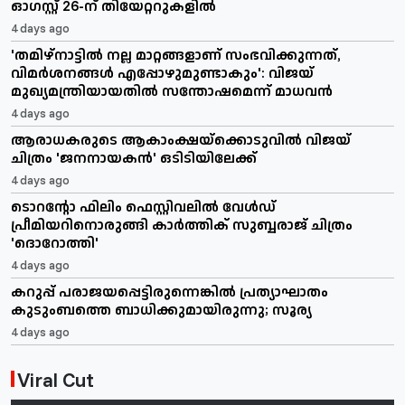
ഓഗസ്റ്റ് 26-ന് തിയേറ്ററുകളിൽ
4 days ago
'തമിഴ്‌നാട്ടിൽ നല്ല മാറ്റങ്ങളാണ് സംഭവിക്കുന്നത്,
വിമർശനങ്ങൾ എപ്പോഴുമുണ്ടാകും': വിജയ്
മുഖ്യമന്ത്രിയായതിൽ സന്തോഷമെന്ന് മാധവൻ
4 days ago
ആരാധകരുടെ ആകാംക്ഷയ്ക്കൊടുവിൽ വിജയ്
ചിത്രം 'ജനനായകൻ' ഒടിടിയിലേക്ക്
4 days ago
ടൊറന്റോ ഫിലിം ഫെസ്റ്റിവലിൽ വേൾഡ്
പ്രീമിയറിനൊരുങ്ങി കാർത്തിക് സുബ്ബരാജ് ചിത്രം
'ദൊറോത്തി'
4 days ago
കറുപ്പ് പരാജയപ്പെട്ടിരുന്നെങ്കിൽ പ്രത്യാഘാതം
കുടുംബത്തെ ബാധിക്കുമായിരുന്നു; സൂര്യ
4 days ago
Viral Cut