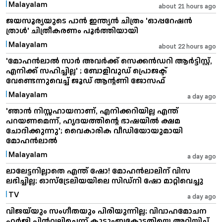
Malayalam
about 21 hours ago
ജയസൂര്യയുടെ പാൻ ഇന്ത്യൻ ചിത്രം 'ഓപ്പറേഷൻ
ത്രാൾ' ചിത്രീകരണം പൂർത്തിയായി
Malayalam
about 22 hours ago
'മോഹൻലാൽ സാർ അവർക്ക് സെക്കൻഡറി ആർട്ടിസ്റ്റ്,
എനിക്ക് സഹിച്ചില്ല' ; ബോളിവുഡ് പ്രൊജക്ട്
വേണ്ടെന്നുവെച്ച് ജൂഡ് ആന്റണി ജോസഫ്
Malayalam
a day ago
'ഞാൻ നിസ്സഹായനാണ്, എനിക്കറിയില്ല എന്ത്
പറയണമെന്ന്, ഹൃദയത്തിൻ്റെ ഭാഷയിൽ ക്ഷമ
ചോദിക്കുന്നു'; വൈകാരിക വീഡിയോയുമായി
മോഹൻലാൽ
Malayalam
a day ago
ലാലേട്ടനില്ലാതെ എന്ത് ഷോ! മോഹൻലാലിന് വിസ
ലഭിച്ചില്ല; ഓസ്‌ട്രേലിയയിലെ സിഡ്നി ഷോ മാറ്റിവെച്ചു
TV
a day ago
വിജയ്‌യും സംഗീതയും പിരിയുന്നില്ല; വിവാഹമോചന
ഹർജി പിൻവലിച്ചെന്ന് കുടുംബകോടതിയെ അറിയിച്ച്