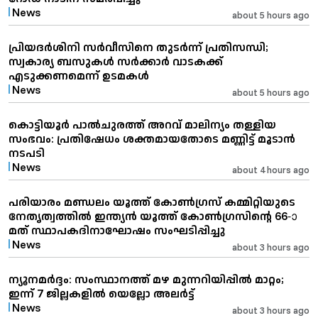
News
about 5 hours ago
പ്രിയദർശിനി സർവീസിനെ തുടർന്ന് പ്രതിസന്ധി;
സ്വകാര്യ ബസുകൾ സർക്കാർ വാടകക്ക്
എടുക്കണമെന്ന് ഉടമകൾ
News
about 5 hours ago
കൊട്ടിയൂർ പാൽചുരത്ത് അറവ് മാലിന്യം തള്ളിയ
സംഭവം: പ്രതിഷേധം ശക്തമായതോടെ മണ്ണിട്ട് മൂടാൻ
നടപടി
News
about 4 hours ago
പരിയാരം മണ്ഡലം യൂത്ത് കോൺഗ്രസ് കമ്മിറ്റിയുടെ
നേതൃത്വത്തിൽ ഇന്ത്യൻ യൂത്ത് കോൺഗ്രസിന്റെ 66-ാ
മത് സ്ഥാപകദിനാഘോഷം സംഘടിപ്പിച്ചു
News
about 3 hours ago
ന്യൂനമര്‍ദ്ദം: സംസ്ഥാനത്ത് മഴ മുന്നറിയിപ്പില്‍ മാറ്റം;
ഇന്ന് 7 ജില്ലകളില്‍ യെല്ലോ അലര്‍ട്ട്
News
about 3 hours ago