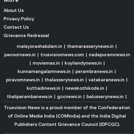
About Us
Privacy Policy
Contact Us
Grievance Redressal
malayorashabdam.in
|
thamarasserynews.in
|
panoornews.in
|
truevisionnews.com
|
nadapuramnews.in
|
moviemax.in
|
koyilandynews.in
|
kunnamangalamnews.in
|
perambranews.in
|
piravomnews.in
|
thalasserynews.in
|
vatakaranews.in
|
kuttiadinews.in
|
newskozhikode.in
|
thaliparambanews.in
|
gccnews.in
|
balusserynews.in
|
Truevision News is a proud member of the
Confederation
of Online Media India (COMIndia)
and the
India Digital
Publishers Content Grievance Council (IDPCGC)
.