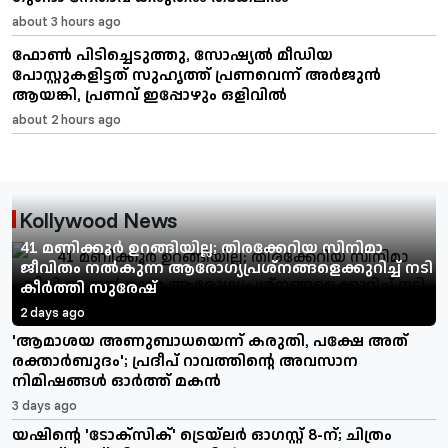
about 3 hours ago
ഫോൺ പിടിച്ചെടുത്തു, സോഷ്യൽ മീഡിയ
പോസ്റ്റുകളിട്ടത് സുഹൃത്ത് പ്രണവെന്ന് അർജുൻ
ആയങ്കി, പ്രണവ് ഇപ്പോഴും ഒളിവിൽ
about 2 hours ago
Kollywood News
41 മണിക്കൂർ ഉറങ്ങിയില്ല; തിരക്കേറിയ സിനിമാ
ജീവിതം നൽകുന്ന ആരോഗ്യപ്രശ്നങ്ങളെക്കുറിച്ച് നടി
കീർത്തി സുരേഷ്
2 days ago
'ആമാശയ അണുബാധയെന്ന് കരുതി, പക്ഷേ അത്
രക്താർബുദം'; പ്രദീപ് റാവത്തിന്റെ അവസാന
നിമിഷങ്ങൾ ഓർത്ത് മകൻ
3 days ago
യഷിന്റെ 'ടോക്സിക്' ട്രെയ്‌ലർ ഓഗസ്റ്റ് 8-ന്; ചിത്രം