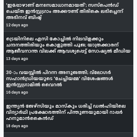
'ഇപ്പോഴാണ് മനഃസമാധാനമായത്'; സസ്പെൻഡ്
ചെയ്ത ഇൻസ്റ്റഗ്രാം അക്കൗണ്ട് തിരികെ ലഭിച്ചെന്ന്
അഭിനവ് ബിഷ്ട്
12 days ago
ട്രെയിനിലെ എസി കോച്ചിൽ നിലവിളക്കും
ചന്ദനത്തിരിയും കൊളുത്തി പൂജ; യാത്രക്കാരന്
ആജീവനാന്ത വിലക്ക് ആവശ്യപ്പെട്ട് സോഷ്യൽ മീഡിയ
13 days ago
30-ാം വയസ്സിൽ പിറന്ന അനുജത്തി; വ്ലോഗർ
സഹാൻഡ്രിയയുടെ 'ചേച്ചിയമ്മ' വിശേഷങ്ങൾ
ഇൻസ്റ്റഗ്രാമിൽ വൈറൽ
16 days ago
ഇന്ത്യൻ ജേഴ്‌സിയും മാസ്‌കും ധരിച്ച് ഡൽഹിയിലെ
വിദ്യാർഥി പ്രക്ഷോഭത്തിന് പിന്തുണയുമായി റാപ്പർ
ഹനുമാൻകൈൻഡ്
18 days ago