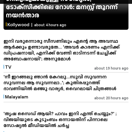
ടോക്സിക്കിലെ റോൾ: മനസ്സ് തുറന്ന്
നയൻതാര
Kollywood
|
about 4 hours ago
ഇനി വരുന്നൊരു സീസണിലും എന്റെ ആ അവസ്ഥ
ആർക്കും ഉണ്ടാവരുതേ... 'അവർ കാരണം എനിക്ക്
ഡിപ്രഷനായി, എനിക്ക് വേണ്ടി ഓടിനടന്ന് ചേച്ചിക്ക്
അബോഷനായി'; അനുമോൾ
TV
about 19 hours ago
'നീ ഇറങ്ങലു ഞാൻ കേറലു...സുവി സുവന്നന
സുവന്നല ആ സുവന്നലാ..'; കുതിരപ്പുറത്ത്
ദാവണിയിൽ മഞ്ജു വാര്യർ, വൈറലായി ചിത്രങ്ങൾ
Malayalam
about 20 hours ago
'തൃഷ സൈഡ് ആയി? പാവം ഇനി എന്ത് ചെയ്യും?' ;
വിജയിയുടെ കുടുംബം ഒന്നായതിന് പിന്നാലെ
സോഷ്യൽ മീഡിയയിൽ ചർച്ച