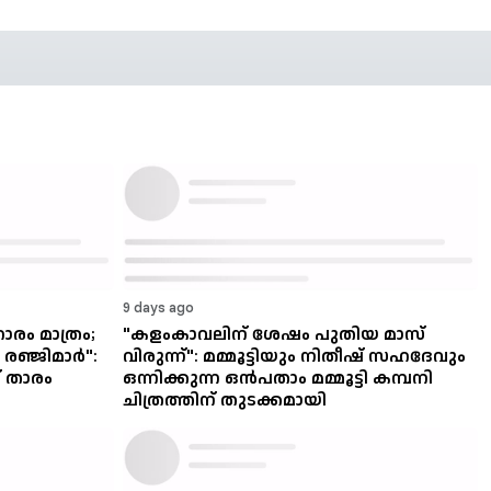
9 days ago
രം മാത്രം;
"കളംകാവലിന് ശേഷം പുതിയ മാസ്
രഞ്ജിമാർ":
വിരുന്ന്": മമ്മൂട്ടിയും നിതീഷ് സഹദേവും
് താരം
ഒന്നിക്കുന്ന ഒൻപതാം മമ്മൂട്ടി കമ്പനി
ചിത്രത്തിന് തുടക്കമായി