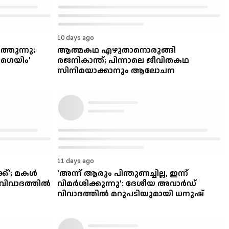
10 days ago
തുന്നു;
ആത്മകഥ എഴുതാനൊരുങ്ങി
ം ഗെയിം'
രജനികാന്ത്; പിന്നാലെ ജീവിതകഥ
സിനിമയാക്കാനും ആലോചന
11 days ago
ക്'; മകൾ
'അന്ന് ആരും പിന്തുണച്ചില്ല, ഇന്ന്
 വിവാദത്തിൽ
വിമർശിക്കുന്നു': ദേശീയ അവാർഡ്
വിവാദത്തിൽ മറുപടിയുമായി ധനുഷ്