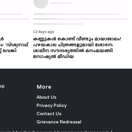
12 days ago
ങൾ
കണ്ണുകൾ കൊണ്ട് വീണ്ടും മായാജാലം!
 ‘വിശ്വനാഥ്
പഴയകാല ചിത്രങ്ങളുമായി ശോഭന;
വെങ്കി
ശാലീന സൗന്ദര്യത്തിൽ മനംമയങ്ങി
സോഷ്യൽ മീഡിയ
pp
More
About Us
Privacy Policy
Contact Us
Grievance Redressal