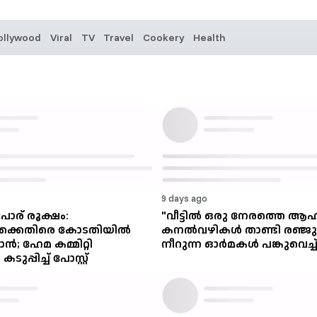
ollywood
Viral
TV
Travel
Cookery
Health
9 days ago
ോര് രൂക്ഷം:
"വീട്ടിൽ ഒരു നേരത്തെ ആഹാ
്കെതിരെ കോടതിയിൽ
കനൽവഴികൾ താണ്ടി രഞ്ജു 
ൻ; ഹേമ കമ്മിറ്റി
നീറുന്ന ഓർമകൾ പങ്കുവെച്ച
പ്പിച്ച് പോസ്റ്റ്