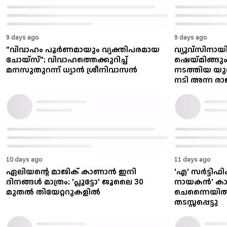
9 days ago
9 days ago
"വിവാഹം പൂർണമായും വ്യക്തിപരമായ
വ്യൂവ്സിനായ
ചോയ്സ്"; വിവാഹത്തെക്കുറിച്ച്
ഷെയ്മിങ്ങു
മനസുതുറന്ന് ധ്യാൻ ശ്രീനിവാസൻ
നടത്തിയ യുവാവ
നടി അന്ന ര
10 days ago
11 days ago
ഏലിയന്റെ മാജിക് കാണാൻ ഇനി
'എ' സർട്ടിഫി
ദിനങ്ങൾ മാത്രം; 'പ്ലൂട്ടോ' ജൂലൈ 30
നായകൻ' കാണ
മുതൽ തിയേറ്ററുകളിൽ
ചെന്നൈയിൽ
തടസ്സപ്പെട്ടു