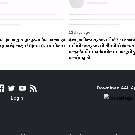
12 days ago
് മാത്രമല്ല പുരുഷന്‍മാര്‍ക്കും
ജ്യോതികയുടെ നിർദ്ദേശങ്
സ് ഉണ്ട്; ആന്‍ഡ്രോപോസിനെ
സിനിമയുടെ റിലീസിന് ശേഷം:
ആൻഡ് സൺസിനെ’ക്കുറിച്ച് 
അറ്റ്ലൂരി
Download AAL A
Login