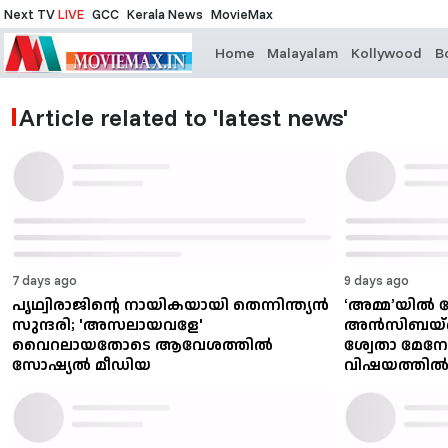
Next TV
LIVE
GCC
Kerala News
MovieMax
Home
Malayalam
Kollywood
B
Article related to 'latest news'
7 days ago
9 days ago
പൃഥ്വിരാജിന്റെ നായികയായി തെന്നിന്ത്യൻ
‘അമ്മ’യിൽ പ
സുന്ദരി; 'അസലായവളേ'
അൻസിബയ്ക
വൈറലായതോടെ ആവേശത്തിൽ
ശ്വേതാ മേനോ
സോഷ്യൽ മീഡിയ
വിഷയത്തിൽ കടു