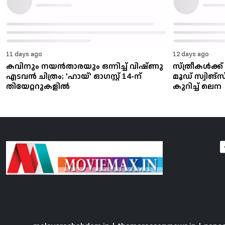
11 days ago
12 days ago
കവിനും നയൻതാരയും ഒന്നിച്ച് വിഷ്ണു
സ്ത്രീകള്‍ക്ക
എടവൻ ചിത്രം; 'ഹായ്' ഓഗസ്റ്റ് 14-ന്
മൂഡ് സ്വിങ്‌
തിയേറ്ററുകളിൽ
കുറിച്ച് ലെന