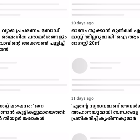
10 days ago
ി വ്യാജ പ്രചരണം: ബോഡി
ഓണം തൂക്കാൻ ദുൽഖർ എത്
ം ലൈംഗിക പരാമർശങ്ങളും
മാസ്സ് ത്രില്ലറുമായി 'ഐ ആ
ിന്റെ അക്കൗണ്ട് പൂട്ടിച്ച്
ഓഗസ്റ്റ് 20ന്
ാജൻ
11 days ago
ക്കറ്റ് ലംഘനം: 'ജന
'എന്റെ സ്വഭാവമാണ് അവൾക്
ാൻ കുട്ടികളുമായെത്തി;
അഹാനയുമായി ബന്ധപ്പെട്ട
 തിയറ്റർ ഷോകൾ
പ്രതികരിച്ച് കൃഷ്‍ണകുമാർ