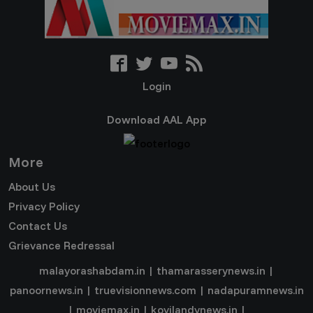
Login
Download AAL App
More
About Us
Privacy Policy
Contact Us
Grievance Redressal
malayorashabdam.in
|
thamarasserynews.in
|
panoornews.in
|
truevisionnews.com
|
nadapuramnews.in
|
moviemax.in
|
koyilandynews.in
|