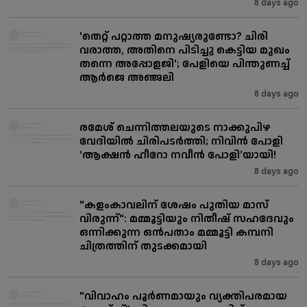
8 days ago
'തെറ്റ് പറ്റാത്ത മനുഷ്യരുണ്ടോ? ചിരി
വരാത്ത, അതിനെ പിടിച്ചു കെട്ടിയ മുഖം
തന്നെ അപ്പോളജി'; പേളിയെ പിന്തുണച്ച്
ആർജെ അഞ്ജലി
8 days ago
രമേശ് ചെന്നിത്തലയുടെ നാക്കുപിഴ
വേദിയിൽ ചിരിപടർത്തി; നിവിൻ പോളി
‘ആക്ഷൻ ഹീറോ നവീൻ പോളി’യായി!
8 days ago
"കളംകാവലിന് ശേഷം പുതിയ മാസ്
വിരുന്ന്": മമ്മൂട്ടിയും നിതീഷ് സഹദേവും
ഒന്നിക്കുന്ന ഒൻപതാം മമ്മൂട്ടി കമ്പനി
ചിത്രത്തിന് തുടക്കമായി
8 days ago
"വിവാഹം പൂർണമായും വ്യക്തിപരമായ