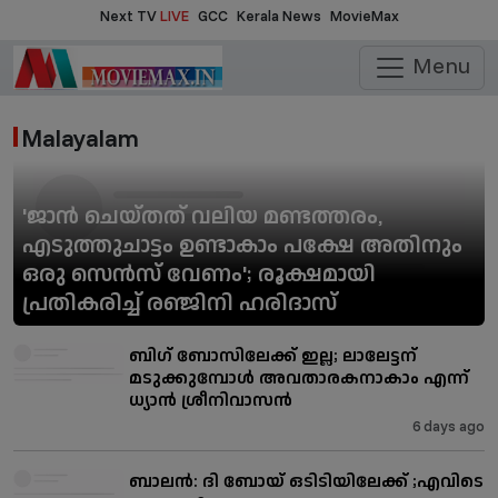
Next TV
LIVE
GCC
Kerala News
MovieMax
Menu
Malayalam
'ജാൻ ചെയ്തത് വലിയ മണ്ടത്തരം,
എടുത്തുചാട്ടം ഉണ്ടാകാം പക്ഷേ അതിനും
ഒരു സെൻസ് വേണം'; രൂക്ഷമായി
പ്രതികരിച്ച് രഞ്ജിനി ഹരിദാസ്
ബിഗ് ബോസിലേക്ക് ഇല്ല; ലാലേട്ടന്
മടുക്കുമ്പോൾ അവതാരകനാകാം എന്ന്
ധ്യാൻ ശ്രീനിവാസൻ
6 days ago
ബാലന്‍: ദി ബോയ് ഒടിടിയിലേക്ക് ;എവിടെ