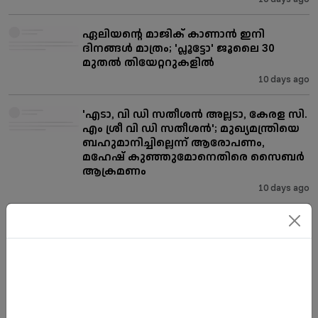
ഏലിയന്റെ മാജിക് കാണാൻ ഇനി
ദിനങ്ങൾ മാത്രം; 'പ്ലൂട്ടോ' ജൂലൈ 30
മുതൽ തിയേറ്ററുകളിൽ
10 days ago
'എടാ, വി ഡി സതീശൻ അല്ലടാ, കേരള സി.
എം ശ്രീ വി ഡി സതീശൻ'; മുഖ്യമന്ത്രിയെ
ബഹുമാനിച്ചില്ലെന്ന് ആരോപണം,
മഹേഷ് കുഞ്ഞുമോനെതിരെ സൈബര്‍
ആക്രമണം
10 days ago
അവർക്കെല്ലാം സർക്കാർ ജോലി
നൽകുമോ? സെന്‍റിമെന്‍റസ് മാത്രം
നോക്കി പലരും സർക്കാർ
ജോലിക്കാരാകുന്നു; രൂക്ഷ
വിമ‍ർശനവുമായി സന്തോഷ് പണ്ഡിറ്റ്
10 days ago