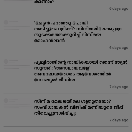
കാണാം?
6 days ago
'ചേട്ടൻ പറഞ്ഞു പോയി
അടിച്ചുപൊളിക്ക്': സിനിമയിലേക്കുള്ള
തുടക്കത്തെക്കുറിച്ച് വിസ്മയ
മോഹൻലാൽ
6 days ago
പൃഥ്വിരാജിന്റെ നായികയായി തെന്നിന്ത്യൻ
സുന്ദരി; 'അസലായവളേ'
വൈറലായതോടെ ആവേശത്തിൽ
സോഷ്യൽ മീഡിയ
7 days ago
സിനിമ മേഖലയിലെ ശത്രുതയോ?
സംവിധായകൻ വിജീഷ് മണിയുടെ ജീപ്പ്
തീവെച്ചുനശിപ്പിച്ചു
7 days ago