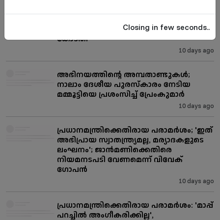
സമൂഹമാധ്യമങ്ങളിലൂടെ
അധിക്ഷേപിച്ചെന്ന പരാതി;
Closing in few seconds..
അൻസിബയെ നേരിട്ട് കേൾക്കാൻ
കോടതി
10 days ago
അഭിനയത്തിന്റെ അമ്പതാണ്ടുകൾ;
നാലാം ദേശീയ പുരസ്കാരം നേടിയ
മമ്മൂട്ടിയെ പ്രശംസിച്ച് പ്രേംകുമാർ
10 days ago
പ്രധാനമന്ത്രിക്കെതിരായ പരാമർശം; 'ഇത്
അഭിപ്രായ സ്വാതന്ത്ര്യമല്ല, മര്യാദകളുടെ
ലംഘനം'; ജാൻമണിക്കെതിരെ
നിയമനടപടി വേണമെന്ന് വിവേക്
ഗോപൻ
10 days ago
പ്രധാനമന്ത്രിക്കെതിരായ പരാമർശം: 'മാപ്പ്
പറച്ചിൽ അംഗീകരിക്കില്ല',