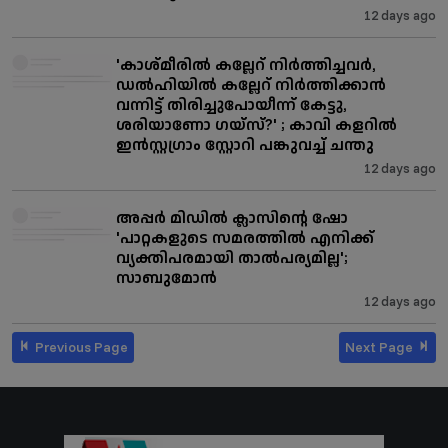
12 days ago
'കാശ്മീരിൽ കല്ലേറ് നിർത്തിച്ചവർ,
ഡൽഹിയിൽ കല്ലേറ് നിർത്തിക്കാൻ
വന്നിട്ട് തിരിച്ചുപോയീന്ന് കേട്ടു,
ശരിയാണോ ഗയ്സ്?' ; കാവി കളറിൽ
ഇൻസ്റ്റഗ്രാം സ്റ്റോറി പങ്കുവച്ച് ചന്തു
12 days ago
അപ്പർ മിഡിൽ ക്ലാസിന്റെ ഷോ
'പാറ്റകളുടെ സമരത്തില്‍ എനിക്ക്
വ്യക്തിപരമായി താല്‍പര്യമില്ല';
സാബുമോന്‍
12 days ago
Previous Page
Next Page