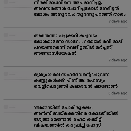
നീരജ് മാധവിനെ അപമാനിച്ചു;
അവസരങ്ങൾ ചോദിച്ചപ്പോൾ നേരിട്ടത്
മോശം അനുഭവം: തുറന്നുപറഞ്ഞ് താരം
7 days ago
അതെന്താ പച്ചക്കറി കച്ചവടം
മോശമാണോ സാറേ…? മേജർ രവി മാപ്പ്
പറയണമെന്ന് വെജിറ്റബിള്‍ മർച്ചന്റ്
അസോസിയേഷൻ
7 days ago
ദൃശ്യം 3-ലെ സഹദേവന്റെ 'ചുവന്ന
കണ്ണുകൾക്ക്' പിന്നിൽ; രഹസ്യം
വെളിപ്പെടുത്തി കലാഭവൻ ഷാജോൺ
8 days ago
‘അമ്മ’യിൽ പോര് രൂക്ഷം:
അൻസിബയ്ക്കെതിരെ കോടതിയിൽ
ശ്വേതാ മേനോൻ; ഹേമ കമ്മിറ്റി
വിഷയത്തിൽ കടുപ്പിച്ച് പോസ്റ്റ്