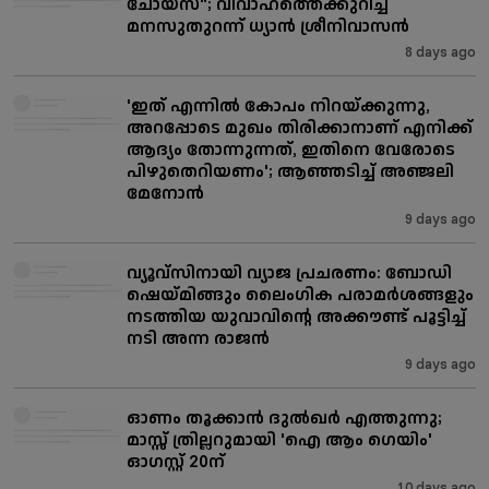
ചോയ്സ്"; വിവാഹത്തെക്കുറിച്ച്
മനസുതുറന്ന് ധ്യാൻ ശ്രീനിവാസൻ
8 days ago
'ഇത് എന്നിൽ കോപം നിറയ്ക്കുന്നു,
അറപ്പോടെ മുഖം തിരിക്കാനാണ് എനിക്ക്
ആദ്യം തോന്നുന്നത്, ഇതിനെ വേരോടെ
പിഴുതെറിയണം'; ആഞ്ഞടിച്ച് അഞ്ജലി
മേനോൻ
9 days ago
വ്യൂവ്സിനായി വ്യാജ പ്രചരണം: ബോഡി
ഷെയ്മിങ്ങും ലൈംഗിക പരാമർശങ്ങളും
നടത്തിയ യുവാവിന്റെ അക്കൗണ്ട് പൂട്ടിച്ച്
നടി അന്ന രാജൻ
9 days ago
ഓണം തൂക്കാൻ ദുൽഖർ എത്തുന്നു;
മാസ്സ് ത്രില്ലറുമായി 'ഐ ആം ഗെയിം'
ഓഗസ്റ്റ് 20ന്
10 days ago