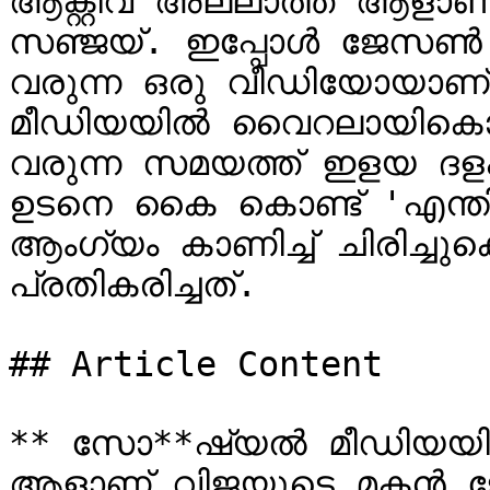
ആക്റ്റീവ് അല്ലാത്ത ആള
സഞ്ജയ്. ഇപ്പോൾ ജേസൺ എയ
വരുന്ന ഒരു വീഡിയോയാണ
മീഡിയയിൽ വൈറലായികൊണ്ട
വരുന്ന സമയത്ത് ഇളയ ദളപ
ഉടനെ കൈ കൊണ്ട് 'എന്തി
ആംഗ്യം കാണിച്ച് ചിരിച്ച
പ്രതികരിച്ചത്.

## Article Content

** സോ**ഷ്യൽ മീഡിയയിൽ ഒട
ആളാണ് വിജയുടെ മകൻ ജ