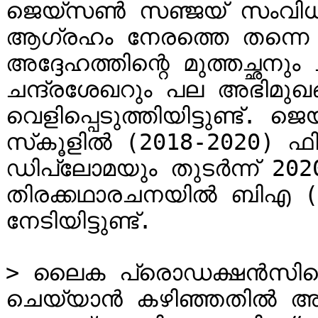
ജെയ്‌സൺ സഞ്ജയ് സംവിധായകനാകാനുള്ള തന്റെ 
ആഗ്രഹം നേരത്തെ തന്നെ വ്
അദ്ദേഹത്തിന്റെ മുത്തച്ഛന
ചന്ദ്രശേഖറും പല അഭിമുഖങ്
വെളിപ്പെടുത്തിയിട്ടുണ്ട്. ജെയ്‌സൺ സഞ്ജയ് ടൊറന്റോ ഫിലി
സ്‌കൂളിൽ (2018-2020) ഫിലിം പ്രൊഡക്ഷനിൽ 
ഡിപ്ലോമയും തുടർന്ന് 20
തിരക്കഥാരചനയിൽ ബിഎ (ഓണേഴ്‌സ്) 
നേടിയിട്ടുണ്ട്.

> ലൈക പ്രൊഡക്ഷൻസിനൊപ്
ചെയ്യാൻ കഴിഞ്ഞതിൽ അഭിമാന