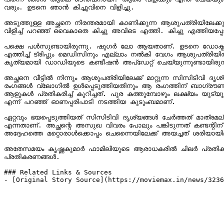
വരും. ഉടനെ ഞാൻ കിച്ചുവിനെ വിളിച്ചു.

അടുത്തുള്ള അച്ഛനെ നിരന്തരമായി കാണിക്കുന്ന ആശുപത്രിയിലേക്കും 
വിളിച്ച് പറഞ്ഞ് വൈകാതെ കിച്ചു അവിടെ എത്തി. കിച്ചു എത്തിയപ്പ
പക്ഷെ പൾസുണ്ടായിരുന്നു. ഷു​​ഗർ ലോ ആയതാണ്. ഉടനെ ഡോക്ട
എത്തിച്ച് ട്രിപ്പും മെഡിസിനും എല്ലാം നൽകി വേ​ഗം ആശുപത്രിയ
കൃത്യമായി ഡാഡിയുടെ കണ്ടീഷൻ അപ്ഡേറ്റ് ചെയ്യുന്നുണ്ടായിരുന്നു
അച്ഛനെ വീട്ടിൽ നിന്നും ആശുപത്രിയിലേക്ക് മാറ്റുന്ന സിസിടിവി ദ
രം​ഗങ്ങൾ വ്ലോ​ഗിൽ ഉൾപ്പെടുത്തിയതിനും ആ രം​ഗത്തിന് ബാ​ഗ്രൗണ്
ആളുകൾ പ്രതികരിച്ച് കുറിച്ചത്. പുര കത്തുമ്പോഴും ലക്ഷ്യം യുട്
എന്ന് പറഞ്ഞ് ഓണപ്പരിപാടി നടത്തിയ കുടുംബമാണ്.

ഏറ്റവും ഭയപ്പെടുത്തിയത് സിസിടിവി ദൃശ്യങ്ങൾ ചേർത്തത് മാത്രമല്ല
എന്നതാണ്. അച്ഛന്റെ അസുഖ വിവരം പോലും പങ്കിടുന്നത് കണ്ടന്റിന്
അദ്ദേഹത്തെ മറ്റൊരാൾക്കൊപ്പം ചെന്നൈയിലേക്ക് അയച്ചത് ശരിയായില്
അതേസമയം കൃഷ്ണകുമാർ ഫാമിലിയുടെ ആരാധകരിൽ ചിലർ പ്രതികരിച്ചും എ
പ്രതികരണങ്ങൾ.

### Related Links & Sources

- [Original Story Source](https://moviemax.in/news/3236