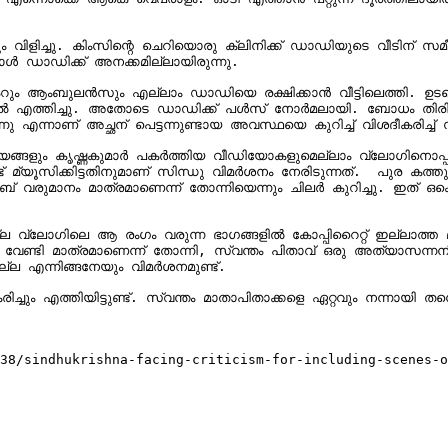
വിളിച്ചു. കിംസിന്റെ ചെറിയൊരു ക്ലിനിക്ക് ഡാഡിയുടെ വീടിന് സമീപ
ോൾ ഡാഡിക്ക് അനക്കമില്ലായിരുന്നു.

റും ആംബുലൻസും എല്ലാം ഡാഡിയെ രക്ഷിക്കാൻ വീട്ടിലെത്തി. 
ിൽ എത്തിച്ചു. അതോടെ ഡാഡിക്ക് പൾസ് നോർമലായി. ബോധം തിരിച്ച് 
 എന്നാണ് അച്ഛന് പെട്ടന്നുണ്ടായ അവസ്ഥയെ കുറിച്ച് വിശദീകരിച്ച് 
ൃശ്യങ്ങളും കൃഷ്ണകുമാർ പകർത്തിയ വീ‍ഡിയോകളുമെല്ലാം വ്ലോ​ഗിനൊപ്
ട് മ്യൂസിക്കിട്ടതിനുമാണ് സിന്ധു വിമർശനം നേരിടുന്നത്.  പുര കത
യൂബ് വരുമാനം മാത്രമാണെന്ന് തോന്നിയെന്നും ചിലർ കുറിച്ചു. ഇത് ഒ
 വ്ലോഗിലെ ആ രം​ഗം വരുന്ന ഭാ​ഗങ്ങളിൽ കോപ്പിറൈറ്റ് ഇല്ലാത്ത മ്യൂസ
 വേണ്ടി മാത്രമാണെന്ന് തോന്നി, സ്വന്തം പിതാവ് ഒരു അത്യാസന്നനില
ല എന്നിങ്ങനേയും വിമ​​ർശനമുണ്ട്.

ത്തിയിട്ടുണ്ട്. സ്വന്തം മാതാപിതാക്കളെ ഏറ്റവും നന്നായി തന്നെയ
38/sindhukrishna-facing-criticism-for-including-scenes-o