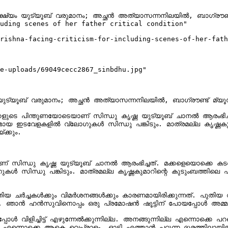
ക്ഷ്യം യുട്യൂബ് വരുമാനം; അച്ഛൻ അത്യാസന്നനിലയിൽ, ബാ​ഗ്രൗണ്ട് 
uding scenes of her father critical condition"

rishna-facing-criticism-for-including-scenes-of-her-fath
e-uploads/69049cecc2867_sinbdhu.jpg"

 യുട്യൂബ് വരുമാനം; അച്ഛൻ അത്യാസന്നനിലയിൽ, ബാ​ഗ്രൗണ്ട് മ്യൂസിക
ുടെ പിന്തുണയോടെയാണ് സിന്ധു കൃഷ്ണ യുട്യൂബ് ചാനൽ ആരംഭിച്ചത്
മായ ഇടവേളകളിൽ വ്ലോ​ഗുകൾ സിന്ധു പങ്കിടും. മാത്രമല്ല കൃഷ്ണകുമ
്കും.‍

സിന്ധു കൃഷ്ണ യുട്യൂബ് ചാനൽ ആരംഭിച്ചത്. മക്കളെയൊക്കെ കടത്ത
 സിന്ധു പങ്കിടും. മാത്രമല്ല കൃഷ്ണകുമാറിന്റെ കുടുംബത്തിലെ എല
തിയ ചർച്ചകൾക്കും വിമർശനങ്ങൾക്കും കാരണമായിരിക്കുന്നത്. പുതിയ
നൊപ്പം ഒരു പ്രമോഷൻ ഷൂട്ടിന് പോയപ്പോൾ‌ അമ്മയുടെ ഒരു എനിക്ക് വന്നു. 

പോൾ വിളിച്ചിട്ട് എഴുന്നേൽക്കുന്നില്ല. അനങ്ങുന്നില്ല എന്നൊക്കെ പ
നൊക്കെ ആകെ വെപ്രാളം. ഓടി എത്താൻ പറ്റുന്ന ​ദൂരത്തിലായിരുന്