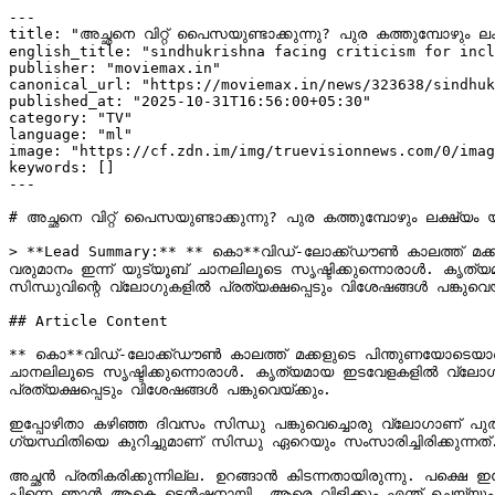
---

title: "അച്ഛനെ വിറ്റ് പൈസയുണ്ടാക്കുന്നു? പുര കത്തുമ്പോഴും ല
english_title: "sindhukrishna facing criticism for incl
publisher: "moviemax.in"

canonical_url: "https://moviemax.in/news/323638/sindhuk
published_at: "2025-10-31T16:56:00+05:30"

category: "TV"

language: "ml"

image: "https://cf.zdn.im/img/truevisionnews.com/0/imag
keywords: []

---

# അച്ഛനെ വിറ്റ് പൈസയുണ്ടാക്കുന്നു? പുര കത്തുമ്പോഴും ലക്ഷ്യം
> **Lead Summary:** ** കൊ**വിഡ്-ലോക്ക്ഡൗൺ കാലത്ത് മക്കള
വരുമാനം ഇന്ന് യുട്യൂബ് ചാനലിലൂടെ സൃഷ്ടിക്കുന്നൊരാൾ. കൃത്യ
സിന്ധുവിന്റെ വ്ലോ​ഗുകളിൽ പ്രത്യക്ഷപ്പെടും വിശേഷങ്ങൾ പങ്കുവെയ്ക
## Article Content

** കൊ**വിഡ്-ലോക്ക്ഡൗൺ കാലത്ത് മക്കളുടെ പിന്തുണയോടെയാണ് 
ചാനലിലൂടെ സൃഷ്ടിക്കുന്നൊരാൾ. കൃത്യമായ ഇടവേളകളിൽ വ്ലോ​ഗുകൾ
പ്രത്യക്ഷപ്പെടും വിശേഷങ്ങൾ പങ്കുവെയ്ക്കും.‍

ഇപ്പോഴിതാ കഴിഞ്ഞ ദിവസം സിന്ധു പങ്കുവെച്ചൊരു വ്ലോ​ഗാണ് പു
ഗ്യസ്ഥിതിയെ കുറിച്ചുമാണ് സിന്ധു ഏറെയും സംസാരിച്ചിരിക്കുന്നത്. ഞാൻ ഹൻസുവി
അച്ഛൻ പ്രതികരിക്കുന്നില്ല. ഉറങ്ങാൻ കിടന്നതായിരുന്നു. പക്ഷെ ഇപ്
പിന്നെ ഞാൻ ആകെ ടെൻഷനായി. ആരെ വിളിക്കും എന്ത് ചെയ്യും എന്