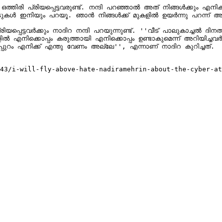
്തിരി പ്രിയപ്പെട്ടവരുണ്ട്. നന്ദി പറഞ്ഞാൽ അത് നിങ്ങൾക്കും എനിക
ടുകൾ ഇനിയും പറയൂ. ഞാൻ നിങ്ങൾക്ക് മുകളിൽ ഉയർന്നു പറന്ന് അത് 
യപ്പെട്ടവർക്കും നാദിറ നന്ദി പറയുന്നുണ്ട്. ''വീട് പാലുകാച്ചൽ ദി
ളിൽ എനിക്കൊപ്പം കരുത്തായി എനിക്കൊപ്പം ഉണ്ടാകുമെന്ന് അറിയിച്ച
ുറം എനിക്ക് എന്തു വേണം അല്ലേ'', എന്നാണ് നാദിറ കുറിച്ചത്.

43/i-will-fly-above-hate-nadiramehrin-about-the-cyber-at