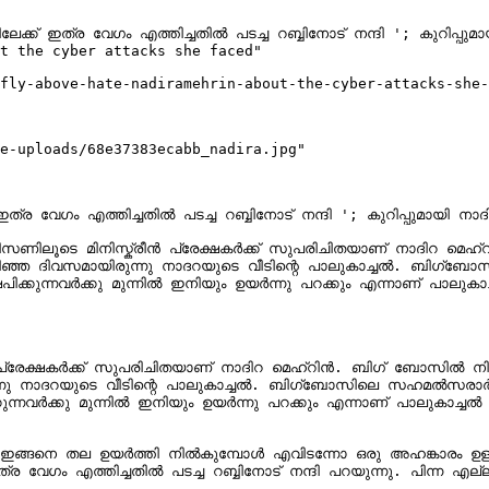
ക്ക് ഇത്ര വേഗം എത്തിച്ചതിൽ പടച്ച റബ്ബിനോട് നന്ദി '; കുറിപ്പുമാ
t the cyber attacks she faced"

fly-above-hate-nadiramehrin-about-the-cyber-attacks-she-
e-uploads/68e37383ecabb_nadira.jpg"

്ര വേഗം എത്തിച്ചതിൽ പടച്ച റബ്ബിനോട് നന്ദി '; കുറിപ്പുമായി നാദി
ണിലൂടെ മിനിസ്ക്രീൻ പ്രേക്ഷകർക്ക് സുപരിചിതയാണ് നാദിറ മെഹ
 കഴിഞ്ഞ ദിവസമായിരുന്നു നാദറയുടെ വീടിന്റെ പാലുകാച്ചൽ. ബിഗ്ബ
ുന്നവർക്കു മുന്നിൽ ഇനിയും ഉയർന്നു പറക്കും എന്നാണ് പാലുകാച്ച
്രേക്ഷകർക്ക് സുപരിചിതയാണ് നാദിറ മെഹ്റിൻ. ബിഗ് ബോസിൽ നിന
രുന്നു നാദറയുടെ വീടിന്റെ പാലുകാച്ചൽ. ബിഗ്ബോസിലെ സഹമൽസരാർത
നവർക്കു മുന്നിൽ ഇനിയും ഉയർന്നു പറക്കും എന്നാണ് പാലുകാച്ചൽ ച
ിൽ ഇങ്ങനെ തല ഉയർത്തി നിൽകുമ്പോൾ എവിടന്നോ ഒരു അഹങ്കാരം ഉള്ളിൽ
 വേഗം എത്തിച്ചതിൽ പടച്ച റബ്ബിനോട് നന്ദി പറയുന്നു. പിന്ന എല്ല