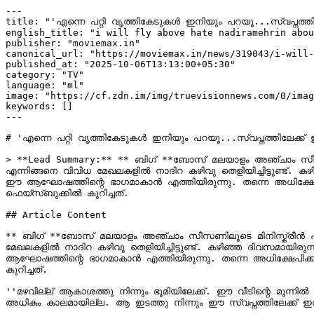
---

title: "'എന്നെ പറ്റി വൃത്തികേടുകൾ ഇനിയും പറയൂ...സ്വപ്നത്തിലേ
english_title: "i will fly above hate nadiramehrin abou
publisher: "moviemax.in"

canonical_url: "https://moviemax.in/news/319043/i-will-
published_at: "2025-10-06T13:13:00+05:30"

category: "TV"

language: "ml"

image: "https://cf.zdn.im/img/truevisionnews.com/0/imag
keywords: []

---

# 'എന്നെ പറ്റി വൃത്തികേടുകൾ ഇനിയും പറയൂ...സ്വപ്നത്തിലേക്ക് ഇത
> **Lead Summary:** ** ബിഗ് **ബോസ് മലയാളം അഞ്ചാം സീസ
എന്നിങ്ങനെ വിവിധ മേഖലകളിൽ നാദിറ കഴിവു തെളിയിച്ചിട്ടുണ്ട്.
ഈ ആഘോഷത്തിന്റെ ഭാഗമാകാൻ എത്തിയിരുന്നു. തന്നെ അധിക്ഷേപിക്ക
ഫെയ്സ്ബുക്കിൽ കുറിച്ചത്.

## Article Content

** ബിഗ് **ബോസ് മലയാളം അഞ്ചാം സീസണിലൂടെ മിനിസ്ക്രീൻ പ
മേഖലകളിൽ നാദിറ കഴിവു തെളിയിച്ചിട്ടുണ്ട്. കഴിഞ്ഞ ദിവസമായി
ആഘോഷത്തിന്റെ ഭാഗമാകാൻ എത്തിയിരുന്നു. തന്നെ അധിക്ഷേപിക്കുന്
കുറിച്ചത്.

''മഴവില്ല് ആകാശത്തു നിന്നും ഭൂമിയിലേക്ക്. ഈ വീടിന്റെ മുന്ന
അധികം കാലമായില്ല. ആ ഇടത്തു നിന്നും ഈ സ്വപ്നത്തിലേക്ക് ഇത്ര