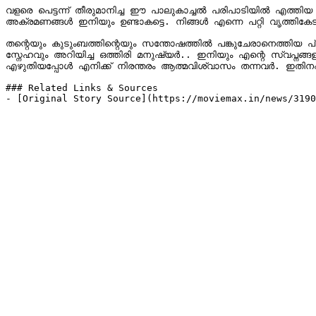
വളരെ പെട്ടന്ന് തീരുമാനിച്ച ഈ പാലുകാച്ചൽ പരിപാടിയിൽ എത്തിയ ഒത
അക്രമണങ്ങൾ ഇനിയും ഉണ്ടാകട്ടെ. നിങ്ങൾ എന്നെ പറ്റി വൃത്തികേ
തന്റെയും കുടുംബത്തിന്റെയും സന്തോഷത്തിൽ പങ്കുചേരാനെത്തിയ പ്രി
സ്നേഹവും അറിയിച്ച ഒത്തിരി മനുഷ്യർ.. ഇനിയും എന്റെ സ്വപ്നങ്ങ
എഴുതിയപ്പോൾ എനിക്ക് നിരന്തരം ആത്മവിശ്വാസം തന്നവർ. ഇതിനപ്പ
### Related Links & Sources

- [Original Story Source](https://moviemax.in/news/3190