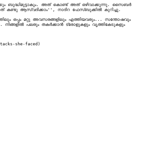
്കും ബുദ്ധിമുട്ടാകും. അത് കൊണ്ട് അത് ഒഴിവാക്കുന്നു. സൈബർ 
കണ്ടു ആസ്വദിക്കാം'', നാദിറ ഫേസ്ബുക്കില്‍ കുറിച്ചു.

നത്തിലും ഒപ്പം മറ്റു അവസരങ്ങളിലും എത്തിയവരും... സന്തോഷവും 
വർ. നിങ്ങളിൽ പലരും തകർക്കാൻ ട്രോളുകളും വൃത്തികേടുകളും 
tacks-she-faced)