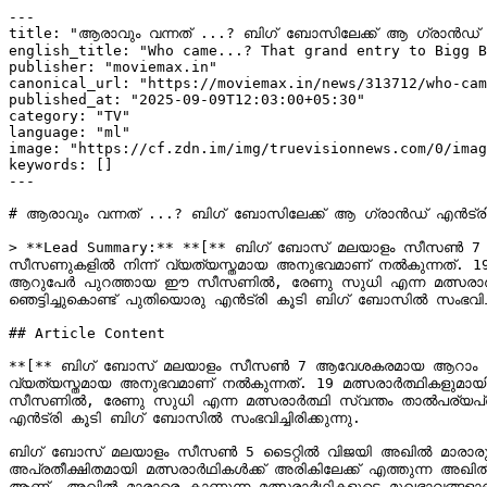
---

title: "ആരാവും വന്നത് ...? ബിഗ് ബോസിലേക്ക് ആ ഗ്രാൻഡ് എൻട്ര
english_title: "Who came...? That grand entry to Bigg B
publisher: "moviemax.in"

canonical_url: "https://moviemax.in/news/313712/who-cam
published_at: "2025-09-09T12:03:00+05:30"

category: "TV"

language: "ml"

image: "https://cf.zdn.im/img/truevisionnews.com/0/imag
keywords: []

---

# ആരാവും വന്നത് ...? ബിഗ് ബോസിലേക്ക് ആ ഗ്രാൻഡ് എൻട്രി; അമ്
> **Lead Summary:** **[** ബിഗ് ബോസ് മലയാളം സീസൺ 7 ആവേശകരമായ ആറാം 
സീസണുകളിൽ നിന്ന് വ്യത്യസ്തമായ അനുഭവമാണ് നൽകുന്നത്. 19
ആറുപേർ പുറത്തായ ഈ സീസണിൽ, രേണു സുധി എന്ന മത്സരാർത്ഥി 
ഞെട്ടിച്ചുകൊണ്ട് പുതിയൊരു എൻട്രി കൂടി ബിഗ് ബോസിൽ സംഭവിച്ചിരി
## Article Content

**[** ബിഗ് ബോസ് മലയാളം സീസൺ 7 ആവേശകരമായ ആറാം വാരത്തിലേക്ക് കടന്നിരിക്കുകയാണ്
വ്യത്യസ്തമായ അനുഭവമാണ് നൽകുന്നത്. 19 മത്സരാർത്ഥികളുമ
സീസണിൽ, രേണു സുധി എന്ന മത്സരാർത്ഥി സ്വന്തം താൽപര്യപ്രകാ
എൻട്രി കൂടി ബിഗ് ബോസിൽ സംഭവിച്ചിരിക്കുന്നു.

ബി​ഗ് ബോസ് മലയാളം സീസണ്‍ 5 ടൈറ്റില്‍ വിജയി അഖില്‍ മാരാരുടെ ഹൗസ
അപ്രതീക്ഷിതമായി മത്സരാര്‍ഥികള്‍ക്ക് അരികിലേക്ക് എത്തുന്ന അ
ആണ്. അഖില്‍ മാരാരെ കാണുന്ന മത്സരാര്‍ഥികളുടെ മുഖഭാവങ്ങളാണ