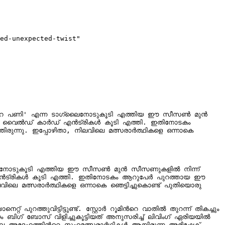
ed-unexpected-twist"

ി എത്തിയ ഈ സീസൺ മുൻ 
്ച് വൈൽഡ് കാർഡ് എൻട്രികൾ കൂടി എത്തി. ഇതിനോടകം 
്നു. ഇപ്പോഴിതാ, നിലവിലെ മത്സരാർത്ഥികളെ ഒന്നാകെ 
 എൻട്രികൾ കൂടി എത്തി. ഇതിനോടകം ആറുപേർ പുറത്തായ ഈ 
െ മത്സരാർത്ഥികളെ ഒന്നാകെ ഞെട്ടിച്ചുകൊണ്ട് പുതിയൊരു 
ുവിട്ടിട്ടുണ്ട്. സ്റ്റോര്‍ റൂമിന്‍റെ വാതില്‍ തുറന്ന് തികച്ചും 
ഗ് ബോസ് വിളിച്ചുകൂട്ടിയത് അനുസരിച്ച് ലിവിം​ഗ് ഏരിയയില്‍ 
 അദ്ദേഹത്തിന്‍റെ സഹമത്സരാര്‍ഥികള്‍ ആയിരുന്ന അഭിഷേക്, 