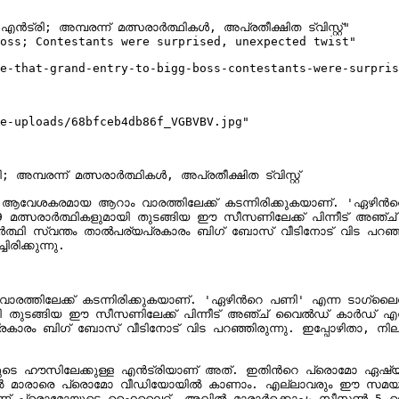
ി; അമ്പരന്ന് മത്സരാർത്ഥികൾ, അപ്രതീക്ഷിത ട്വിസ്റ്റ്"

oss; Contestants were surprised, unexpected twist"

e-that-grand-entry-to-bigg-boss-contestants-were-surpris
e-uploads/68bfceb4db86f_VGBVBV.jpg"

പരന്ന് മത്സരാർത്ഥികൾ, അപ്രതീക്ഷിത ട്വിസ്റ്റ്

വാരത്തിലേക്ക് കടന്നിരിക്കുകയാണ്. 'ഏഴിന്‍റെ പണി' എന്ന ടാഗ്‌ലൈനോടുകൂട
 മത്സരാർത്ഥികളുമായി തുടങ്ങിയ ഈ സീസണിലേക്ക് പിന്നീട് അഞ
സ്വന്തം താൽപര്യപ്രകാരം ബിഗ് ബോസ് വീടിനോട് വിട പറഞ്ഞിരുന
ക്കുന്നു.

. 'ഏഴിന്‍റെ പണി' എന്ന ടാഗ്‌ലൈനോടുകൂടി എത്തിയ ഈ സീസൺ മുൻ സീസണുകളിൽ നിന്ന് 
ായി തുടങ്ങിയ ഈ സീസണിലേക്ക് പിന്നീട് അഞ്ച് വൈൽഡ് കാർഡ്
രം ബിഗ് ബോസ് വീടിനോട് വിട പറഞ്ഞിരുന്നു. ഇപ്പോഴിതാ, നിലവില
ിലേക്കുള്ള എന്‍ട്രിയാണ് അത്. ഇതിന്‍റെ പ്രൊമോ ഏഷ്യാനെറ്റ് പുറത്ത
ഖില്‍ മാരാരെ പ്രൊമോ വീഡിയോയില്‍ കാണാം. എല്ലാവരും ഈ സമയം ബി​
് പ്രൊമോയുടെ ഹൈലൈറ്റ്. അഖില്‍ മാരാര്‍ക്കൊപ്പം സീസണ്‍ 5 ലെ