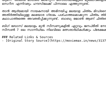
സെറീന എന്നിവരും ഹൗസിലേക്ക് പിന്നാലെ എത്തുന്നുണ്ട്.

താന്‍ ആദ്യമായി നായകനായി അഭിനയിച്ച മലയാള ചിത്രം മിഡ്നൈറ്റ് 
അതിര്‍ത്തിയിലുള്ള മലയോര ഗ്രാമം പശ്‍ചാത്തലമാക്കുന്ന ചിത്രം ത്
കഥാപാത്രത്തെ അവതരിപ്പിക്കുന്നുണ്ട്. ബാബു ജോണ്‍ ആണ് ചിത്രത
ബി​ഗ് ബോസ് മലയാളം മുന്‍ സീസണുകളില്‍ ഏറ്റവും ജനപ്രീതി നേടിയ 
സീസണ്‍ 7 ലെ സാന്നിധ്യം നിലവിലെ മത്സരാര്‍ഥികള്‍ക്കും പ്രേക്ഷകര
### Related Links & Sources

- [Original Story Source](https://moviemax.in/news/3137