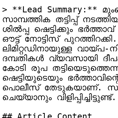
> **Lead Summary:** മു
സാമ്പത്തിക തട്ടിപ്പ് നടത
ശിൽപ്പ ഷെട്ടിക്കും ഭർത്താവ് 
ഔട്ട് നോട്ടിസ് പുറത്തിറക്കി.
ലിമിറ്റഡിനായുള്ള വായ്പ-നി
ദമ്പതികൾ വ്യവസായി ദീപക്
കോടി രൂപ തട്ടിയെടുത്തെന്
ഷെട്ടിയുടെയും ഭർത്താവിന്
പൊലീസ് തേടുകയാണ്. സ്ഥാ
ചെയ്യാനും വിളിപ്പിച്ചിട്ടുണ്ട്.

## Article Content
