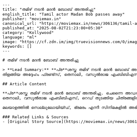
---

title: "തമിഴ് നടന്‍ മദന്‍ ബോബ് അന്തരിച്ചു"

english_title: "Tamil actor Madan Bob passes away"

publisher: "moviemax.in"

canonical_url: "https://moviemax.in/news/306136/tamil-a
published_at: "2025-08-02T21:23:00+05:30"

category: "Kollywood"

language: "ml"

image: "https://cf.zdn.im/img/truevisionnews.com/0/imag
keywords: []

---

# തമിഴ് നടന്‍ മദന്‍ ബോബ് അന്തരിച്ചു

> **Lead Summary:** **പ്ര**ശസ്ത തമിഴ് നടൻ മദൻ ബോബ് അന്ത
തിളങ്ങിയ അദ്ദേഹം ഫ്രണ്ട്സ്, തെനാലി, വസൂൽരാജ എംബിബിഎസ്, റെഡ് ‌തുടങ്ങിയ ചിത്രങ്ങളില്‍ അവതരിപ്പിച്ച വേഷങ്ങള്‍ ഏറെ ശ്രദ
## Article Content

**പ്ര**ശസ്ത തമിഴ് നടൻ മദൻ ബോബ് അന്തരിച്ചു. ചെന്നൈ അഡയാറി
തെനാലി, വസൂൽരാജ എംബിബിഎസ്, റെഡ് ‌തുടങ്ങിയ ചിത്രങ്ങളില്‍ അവതരിപ്പിച്ച വേഷങ്ങള്‍ ഏറെ ശ്രദ്ധ നേടിയിരുന്നു.

മലയാളത്തിൽ സെല്ലുലോയിയ്ഡ്, ഭ്രമരം എന്നീ സിനിമകളിൽ അഭിനയിച്ചു. എസ്‌ കൃഷ്ണമൂർത്തി എന്നാണ് യഥാർത്ഥ പേര്. ഹിന്ദിയിലും തെലുങ്
### Related Links & Sources

- [Original Story Source](https://moviemax.in/news/3061