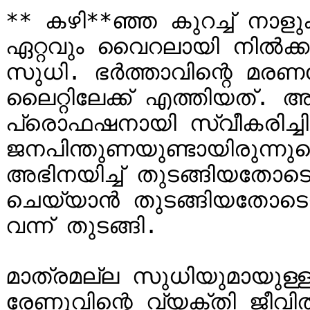
** കഴി**ഞ്ഞ കുറച്ച് ന
ഏറ്റവും വൈറലായി നിൽക്ക
സുധി. ഭർത്താവിന്റെ മര
ലൈറ്റിലേക്ക് എത്തിയത്. 
പ്രൊഫഷനായി സ്വീകരിച്ചിരി
ജനപിന്തുണയുണ്ടായിരുന്നുവെങ്
അഭിനയിച്ച് തുടങ്ങിയതോടെ
ചെയ്യാൻ തുടങ്ങിയതോടെ
വന്ന് തുടങ്ങി.

മാത്രമല്ല സുധിയുമായുള്ള 
രേണുവിന്റെ വ്യക്തി ജീ