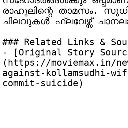
സഹോദരങ്ങൾക്കും ഒപ്പമാണ്
രാഹുലിന്റെ താമസം. സുധി
ചിലവുകൾ ഫ്ലവേഴ്സ് ചാനലാണ
### Related Links & Sour
- [Original Story Sourc
(https://moviemax.in/ne
against-kollamsudhi-wif
commit-suicide)