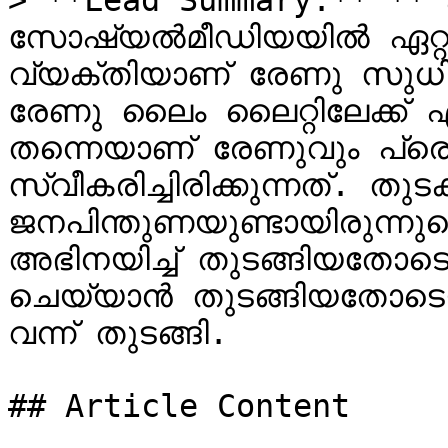
> **Lead Summary:** ** 
സോഷ്യൽമീഡിയയിൽ ഏറ്റവു
വ്യക്തിയാണ് രേണു സുധി
രേണു ലൈം ലൈറ്റിലേക്ക് 
തന്നെയാണ് രേണുവും പ്ര
സ്വീകരിച്ചിരിക്കുന്നത്. തുടക
ജനപിന്തുണയുണ്ടായിരുന്നുവെങ്
അഭിനയിച്ച് തുടങ്ങിയതോടെ
ചെയ്യാൻ തുടങ്ങിയതോടെ
വന്ന് തുടങ്ങി.

## Article Content
