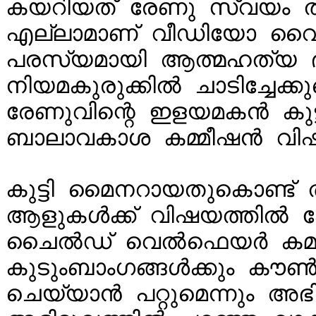
കയറിയത് രേണു സ്വയം തന
എല്ലാമാണ് വീഡിയോ വൈറ
പരസ്യമായി ആത്മഹത്യ ഭീ
നിയമകുരുക്കിൽ ചാടിച്ചേക്
രേണുവിന്റെ ഇളയമകൻ കുട്
ബാലാവകാശ കമ്മീഷൻ വിഷയത
കുട്ടി മൈനറായതുകൊണ്ട്
ആളുകൾക്ക് വിഷയത്തിൽ കേസ
ചൈൽഡ് വെൽഫെയർ കമ്മിറ്റി
കുടുംബാം​ഗങ്ങൾക്കും കൗൺ
ചെയ്യാൻ പറ്റുമെന്നും അ