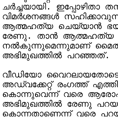
ചർച്ചയായി. ഇപ്പോഴിതാ തനി
വിമർശനങ്ങൾ സഹിക്കാവുന്നത
ആത്മഹത്യ ചെയ്യാൻ ഭയമി
രേണു. താൻ ആത്മഹത്യ ചെയ്
നൽകുന്നുമെന്നുമാണ് മൈൽസ്
അഭിമുഖത്തിൽ പറഞ്ഞത്.

വീഡിയോ വൈറലായതോടെ ര
അഡ്വക്കേറ്റ് രം​ഗത്ത് എത്
കൊന്നുവെന്ന് വരെ ആരോപ
അഭിമുഖത്തിൽ രേണു പറയുന്
കൊന്നതാണെന്ന് വരെ പറയ