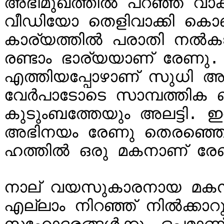
അഭിമുഖത്തിൽ പറഞ്ഞ വാക്
വീഡിയോ തെളിവാക്കി കൊ
കാര്യത്തിൽ പരാതി നൽകാന
രണ്ടാം ഭാര്യയാണ് രേണു.
എത്തിയപ്പോഴാണ് സുധി അപ്ര
വേർപാടോടെ സാമ്പത്തിക ബുദ
കുടുംബത്തേയും അലട്ടി. 
അഭിനയം രേണു തെരഞ്ഞെടു
ഹത്തിൽ ഒരു മകനാണ് രേണു
നാല് വയസുകാരനായ മകൻ
എല്ലാം നിറഞ്ഞ് നിൽക്കാറുണ