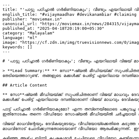
---

title: "'പാട്ടു പഠിച്ചാല്‍ ഗര്‍ഭിണിയാകും'; വീണ്ടും എയറിലായി
english_title: "#vijaymaadhav #devikanambiar #claiming 
publisher: "moviemax.in"

canonical_url: "https://moviemax.in/news/284315/vijayma
published_at: "2025-04-18T20:19:00+05:30"

category: "Malayalam"

language: "ml"

image: "https://cf.zdn.im/img/truevisionnews.com/0/imag
keywords: []

---

# 'പാട്ടു പഠിച്ചാല്‍ ഗര്‍ഭിണിയാകും'; വീണ്ടും എയറിലായി വിജയ്
> **Lead Summary:** ** സോ**ഷ്യല്‍ മീഡിയയ്ക്ക് സുപരിചിതര
തേടിയെത്താറുണ്ട്. തങ്ങളുടെ മക്കള്‍ക്ക് പേരിട്ട് എയറിലായ ദമ്പ
## Article Content

** സോ**ഷ്യല്‍ മീഡിയയ്ക്ക് സുപരിചിതരാണ് വിജയ് മാധവും ദേവി
മക്കള്‍ക്ക് പേരിട്ട് എയറിലായ ദമ്പതിമാരാണ് വിജയ് മാധവും ദേവിക
പാട്ട് പഠിച്ചാല്‍ ഗര്‍ഭിണിയാകുമോ? എന്ന തമ്പ്‌നെയിലോടെ പങ്കുവച്ച വീഡിയോയാണ് താരങ്ങളെ വെട്ടിലാക്കിയിരിക്കുന്നത്. വിവാദമായതോടെ വീഡിയോ ചാനലില്‍ നിന്നും പിന്‍വലിച്ചിട്ടുണ്ട്. എന്നാല്‍ 
ഇതിനോടകം തന്നെ വീഡിയോ സോഷ്യല്‍ മീഡിയയില്‍ ചര്‍ച്ചയായി മാറിയിട്ടുണ്ട്. ഇപ്പോഴിതാ റി
വിജയ് മാധവിന്റേയും ദേവികയുടേയും വീഡിയോയ്‌ക്കെതിരെ കടുത്ത വിമര്‍ശനങ്ങളാണ് ഖെയ്‌സ് റിയാക്ഷന്‍ വീഡിയോയില്‍ ഉന്നയിക്കുന്നത്. 'പാട്ട് പഠിച്ചാല്‍ ഗര്‍ഭിണിയാകുമോ?' എന്ന് ദേവിക വിജയ് 
മാധവിനോട് ചോദിക്കുന്നതോടെയാണ് വീഡിയോ ആരംഭിക്കുന്നത്. ഈയ
കഴിഞ്ഞ ആഴ്ച ബിന്നി കൃഷ്ണകുമാര്‍ ചേച്ചിയുടെ വീഡിയോ കണ്ടിരുന്നു. അതില്