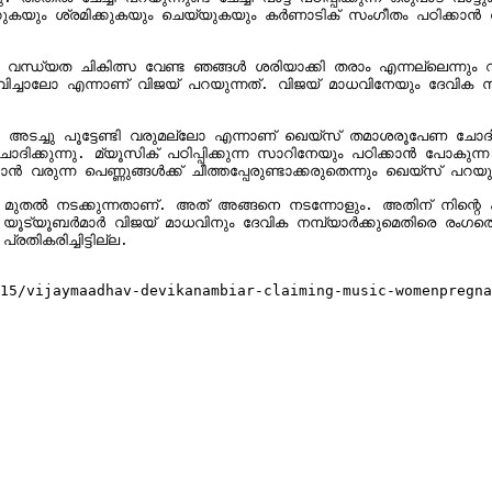
കയും ശ്രമിക്കുകയും ചെയ്യുകയും കര്‍ണാടിക് സംഗീതം പഠിക്കാന്‍ താല്
. വന്ധ്യത ചികിത്സ വേണ്ട ഞങ്ങള്‍ ശരിയാക്കി തരാം എന്നല്ലെന്നും വ
ാലോ എന്നാണ് വിജയ് പറയുന്നത്. വിജയ് മാധവിനേയും ദേവിക നമ്പ്യാരേയും ക
ഖെയ്‌സ് തമാശരൂപേണ ചോദിക്കുന്നത്. ആത്മീയതയ്ക്കും അന്ധവിശ്വാസത്തിനും ഒരു 
ിക്കുന്നു. മ്യൂസിക് പഠിപ്പിക്കുന്ന സാറിനേയും പഠിക്കാന്‍ പോകുന്ന 
െണ്ണുങ്ങള്‍ക്ക് ചീത്തപ്പേരുണ്ടാക്കരുതെന്നും ഖെയ്‌സ് പറയുന്നുണ്ട്.

 മുതല്‍ നടക്കുന്നതാണ്. അത് അങ്ങനെ നടന്നോളും. അതിന് നിന്റെ പാട്
തികരിച്ചിട്ടില്ല.

15/vijaymaadhav-devikanambiar-claiming-music-womenpregna