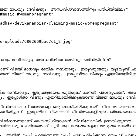
 വിജയ് മാധവും ദേവികയും; അന്ധവിശ്വാസത്തിനും പരിധിയില്ലേ?"

#music #womenpregnant"

adhav-devikanambiar-claiming-music-womenpregnant"

e-uploads/6802669bac7c1_2.jpg"

 മാധവും ദേവികയും; അന്ധവിശ്വാസത്തിനും പരിധിയില്ലേ?

ാണ് വിജയ് മാധവും ദേവിക നമ്പ്യാരും. ഇരുവരുടേയും യൂട്യൂബ് ച
തിമാരാണ് വിജയ് മാധവും ദേവികയും. ഇപ്പോഴിതാ വീണ്ടും എയറിലായിരിക
ക നമ്പ്യാരും. ഇരുവരുടേയും യൂട്യൂബ് ചാനല്‍ പ്രശസ്തമാണ്. അതേ
യും. ഇപ്പോഴിതാ വീണ്ടും എയറിലായിരിക്കുകയാണ് വിജയ് മാധവും ദേവിക
യാക്ഷന്‍ വീഡിയോകളിലൂടെ ശ്രദ്ധേയനായ ഇറ്റ്‌സ് മി ഖെയ്‌സ് പങ്കുവച്ച വീഡിയോ ശ്രദ്ധ നേടു
്യൊരു ചോദ്യത്തോട് കൂടി ആകാശത്തേക്കുള്ള അടുത്ത യാത്ര നമ്മള
‍ ചേച്ചി പറയുന്നുണ്ട് ചേച്ചി പാട്ട് പഠിപ്പിക്കുന്ന ഒരുപാട് പാട്ടുകാര്‍