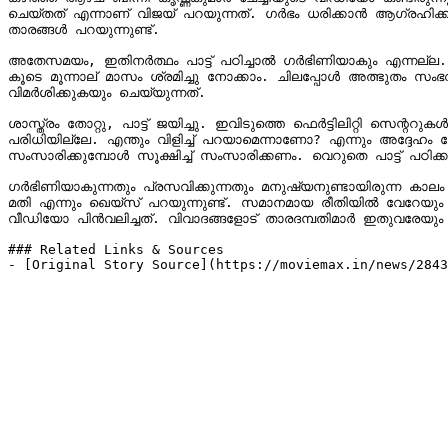
ചെയ്തത് എന്നാണ് വിജയ് പറയുന്നത്. ഗര്‍ഭം ധരിക്കാന്‍ ആഗ്രഹിക്കു
താരങ്ങള്‍ പറയുന്നുണ്ട്.

അതേസമയം, ഇതിനര്‍ത്ഥം പാട്ട് പഠിച്ചാല്‍ ഗര്‍ഭിണിയാകും എന്നല്ല
കൂടെ മൂന്നാല് മാസം ശ്രമിച്ചു നോക്കാം. ചിലപ്പോള്‍ അത്ഭുതം സംഭവിച്ച
വിമര്‍ശിക്കുകയും ചെയ്യുന്നത്.

ശാസ്ത്രം തോറ്റു, പാട്ട് ജയിച്ചു. ഇവിടുത്തെ ഫെര്‍ട്ടിലിറ്റി സെന്ററുകള്‍ അടച്ചു പൂട്ടേണ്ടി വരുമല്ലോ എന്നാണ് 
പരിധിയില്ലേ. എന്തും വിളിച്ച് പറയാമെന്നാണോ? എന്നും അദ്ദേഹം ചോദ
സംസാരിക്കുമ്പോള്‍ സൂക്ഷിച്ച് സംസാരിക്കണം. വെറുതെ പാട്ട് പഠിക്കാന്‍ വരുന്ന പ
ഗര്‍ഭിണിയാകുന്നതും പ്രസവിക്കുന്നതും മനുഷ്യനുണ്ടായിരുന്ന കാലം
മതി എന്നും ഖെയ്‌സ് പറയുന്നുണ്ട്. സമാനമായ രീതിയില്‍ വേറേയും യൂട്യൂബര്‍മാര്‍ വിജയ് മാധവിനും ദേവിക നമ്പ്യാര്‍ക്കുമെതിരെ രംഗത്തെത്തിയിട്ടുണ്ട്. ഈ സാഹചര്യത്തിലാണ് ചാനലില്‍ നിന്നും 
വീഡിയോ പിന്‍വലിച്ചത്. വിവാദങ്ങളോട് താരദമ്പതിമാര്‍ ഇതുവരേയും പ്ര
### Related Links & Sources

- [Original Story Source](https://moviemax.in/news/2843