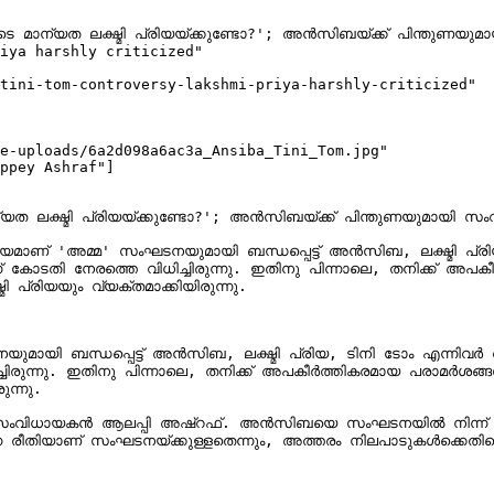
 മാന്യത ലക്ഷ്മി പ്രിയയ്ക്കുണ്ടോ?'; അൻസിബയ്ക്ക് പിന്തുണയു
iya harshly criticized"

tini-tom-controversy-lakshmi-priya-harshly-criticized"

e-uploads/6a2d098a6ac3a_Ansiba_Tini_Tom.jpg"

ppey Ashraf"]

ത ലക്ഷ്മി പ്രിയയ്ക്കുണ്ടോ?'; അൻസിബയ്ക്ക് പിന്തുണയുമായി സ
ണ് 'അമ്മ' സംഘടനയുമായി ബന്ധപ്പെട്ട് അൻസിബ, ലക്ഷ്മി പ്രിയ
 പ്രിയയും വ്യക്തമാക്കിയിരുന്നു.

ധപ്പെട്ട് അൻസിബ, ലക്ഷ്മി പ്രിയ, ടിനി ടോം എന്നിവർ തമ്മിലുണ്ടാ
രുന്നു. ഇതിനു പിന്നാലെ, തനിക്ക് അപകീർത്തികരമായ പരാമർശങ്ങൾ
ന്നു.

സംവിധായകൻ ആലപ്പി അഷ്റഫ്. അൻസിബയെ സംഘടനയിൽ നിന്ന് പുറത
ുന്ന രീതിയാണ് സംഘടനയ്ക്കുള്ളതെന്നും, അത്തരം നിലപാടുകൾക്കെതി