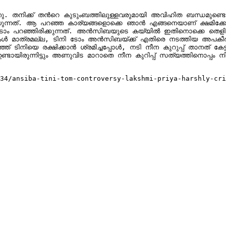
ഞു. തനിക്ക് തന്‍റെ കുടുംബത്തിലുള്ളവരുമായി അവിഹിത ബന്ധമുണ്ടെന്ന ക
ന്നത്. ആ പറഞ്ഞ കാര്യങ്ങളൊക്കെ ഞാന്‍ എങ്ങനെയാണ് ക്ഷമിക്കേണ
 ടോം പറഞ്ഞിരിക്കുന്നത്. അന്‍സിബയുടെ കയ്യില്‍ ഇതിനൊക്കെ തെ
 മാത്രമല്ല, ടിനി ടോം അന്‍സിബയ്ക്ക് എതിരെ നടത്തിയ അപകീര്‍ത
് ടിനിയെ രക്ഷിക്കാന്‍ ശ്രമിച്ചപ്പോള്‍, നടി നീന കുറുപ്പ് താനത് ക
യിരുന്നിട്ടും അണുവിട മാറാതെ നീന കുറിപ്പ് സത്യത്തിനൊപ്പം നില
34/ansiba-tini-tom-controversy-lakshmi-priya-harshly-cri