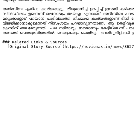
അന്‍സിബ എല്ലാ കാര്യങ്ങളും തീരുമാനിച്ച് ഉറപ്പിച്ച് ഇറങ്ങി കഴിഞ്
സിന്‍ഡ്രോം ഉണ്ടെന്ന് മെസേജും അയച്ചു എന്നാണ് അന്‍സിബ പറയു
മറ്റൊരാളോട് പറയാന്‍ പാടില്ലാത്ത നീചമായ കാര്യങ്ങളാണ് ടിനി
വിജയിക്കാനാകുമെന്നത് നിസംശയം പറയാവുന്നതാണ്. ആ തെളിവുകള്‍
കേസിന് ബലമേറുന്നത്. പല നടിമാരും ഇതൊന്നും കേട്ടില്ലെന്ന് പറഞ്ഞ
അവരത് പൊതുമധ്യത്തിൽ പറയുകയും ചെയ്തു. വെല്ലുവിളികള്‍ ഉണ്ടാ
### Related Links & Sources

- [Original Story Source](https://moviemax.in/news/3657