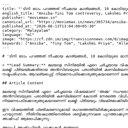
---

title: "'ടിനി ടോം പറഞ്ഞത് നീചമായ കാര്യങ്ങൾ, 10 കോടിയുടെ
english_title: "Ansiba-Tini Tom controversy, Lakshmi Pr
publisher: "moviemax.in"

canonical_url: "https://moviemax.in/news/365734/ansiba-
published_at: "2026-06-13T13:04:00+05:30"

category: "Malayalam"

language: "ml"

image: "https://cf.zdn.im/img/truevisionnews.com/0/imag
keywords: ["Ansiba", "Tiny Tom", "Lakshmi Priya", "Alle
---

# 'ടിനി ടോം പറഞ്ഞത് നീചമായ കാര്യങ്ങൾ, 10 കോടിയുടെ മാന്യ
> **Lead Summary:** മലയാള സിനിമയിൽ ഏറെ ചർച്ചയായ വിഷയമാ
ലക്ഷ്മി പ്രിയയ്‌ക്കെതിരായ അൻസിബയുടെ പരാതിയിൽ കഴമ്പില്ലെന്ന് കോടതി നേരത്തെ വിധിച്ചിരുന്നു. ഇതിനു പിന്നാലെ, തനിക്ക് അപകീർത്തികരമായ പരാമർശങ്ങൾ നടത്തിയതിന് 10 കോടി രൂപ 
നഷ്ടപരിഹാരം ആവശ്യപ്പെട്ട് നിയമനടപടിക്കൊരുങ്ങുകയാണെന്ന് ലക്ഷ്മി
## Article Content

മലയാള സിനിമയിൽ ഏറെ ചർച്ചയായ വിഷയമാണ് 'അമ്മ' സംഘടനയുമായി ബന്
അൻസിബയുടെ പരാതിയിൽ കഴമ്പില്ലെന്ന് കോടതി നേരത്തെ വിധിച്ചി
നിയമനടപടിക്കൊരുങ്ങുകയാണെന്ന് ലക്ഷ്മി പ്രിയയും വ്യക്തമാക്കിയിരു
ഈ വിഷയത്തിൽ പ്രതികരണവുമായി രംഗത്തെത്തിയിരിക്കുകയാണ് 
പറയുന്നത്. നീതിനിഷേധത്തിനെതിരെ ശബ്ദിക്കുന്നവരെ പുറത്താക്ക
അഷ്റഫ് ആരോപിക്കുന്നു.

ആലപ്പി അഷ്റഫിന്റെ വാക്കുകൾ ഇങ്ങനെ
