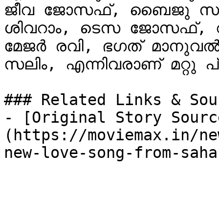
ജീവ ജോസഫ്, ബൈജു സന്
ശിവറാം, ടെസ ജോസഫ്, വർ
മേജർ രവി, ഭഗത് മാനുവൽ,
സലിം, എന്നിവരാണ് മറ്റു 
### Related Links & Sour
- [Original Story Sourc
(https://moviemax.in/ne
new-love-song-from-saha