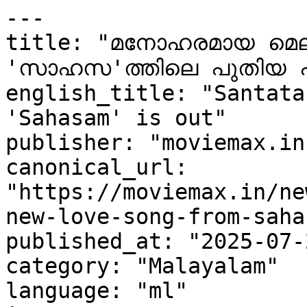
---

title: "മനോഹരമായ മെ
'സാഹസ'ത്തിലെ പുതിയ പ്
english_title: "Santata
'Sahasam' is out"

publisher: "moviemax.in"
canonical_url: 
"https://moviemax.in/ne
new-love-song-from-saha
published_at: "2025-07-
category: "Malayalam"

language: "ml"
