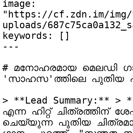
image: 
"https://cf.zdn.im/img/
uploads/687c75ca0a132_s
keywords: []

---

# മനോഹരമായ മെലഡി ഗാ
'സാഹസ'ത്തിലെ പുതിയ പ്
> **Lead Summary:** > **
എന്ന ഹിറ്റ് ചിത്രത്തിന്
ചെയ്യുന്ന പുതിയ ചിത്ര