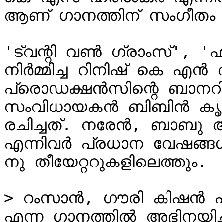
ആണ് ഗാനത്തിന് സംഗീതം പ
'ട്വന്റി വൺ ഗ്രാംസ്', 'ഫീ
നിർമ്മിച്ച റിനിഷ് കെ എൻ
പ്രൊഡക്ഷൻസിന്റെ ബാനറിൽ 
സംവിധായകൻ ബിബിൻ കൃഷ്
രചിച്ചത്. നരേൻ, ബാബു 
എന്നിവർ പ്രധാന വേഷങ്ങൾ ച
നു തീയേറ്ററുകളിലെത്തും.

> റംസാൻ, ഗൗരി കിഷൻ എ
എന്ന ഗാനത്തിൽ അഭിനയിച്ചി