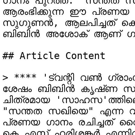
ഗാനം പുറത്ത്. "സന്തത 
ആരംഭിക്കുന്ന ഈ പ്രണയ ഗ
സുഗുണൻ, ആലപിച്ചത് കെ 
ബിബിൻ അശോക് ആണ് ഗാനത
## Article Content

> **** 'ട്വന്റി വൺ ഗ്രാംസ്
ശേഷം ബിബിൻ കൃഷ്‍ണ സംവ
ചിത്രമായ 'സാഹസ'ത്തിലെ
"സന്തത സഖിയെ" എന്ന വ
പ്രണയ ഗാനം രചിച്ചത് വ
കെ എസ് ഹരിശങ്കർ എന്ന