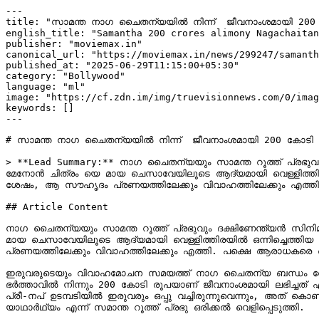
---

title: "സാമന്ത നാഗ ചൈതന്യയിൽ നിന്ന്  ജീവനാംശമായി 200 ക
english_title: "Samantha 200 crores alimony Nagachaitan
publisher: "moviemax.in"

canonical_url: "https://moviemax.in/news/299247/samanth
published_at: "2025-06-29T11:15:00+05:30"

category: "Bollywood"

language: "ml"

image: "https://cf.zdn.im/img/truevisionnews.com/0/imag
keywords: []

---

# സാമന്ത നാഗ ചൈതന്യയിൽ നിന്ന്  ജീവനാംശമായി 200 കോടി വാ
> **Lead Summary:** നാഗ ചൈതന്യയും സാമന്ത റൂത്ത് പ്രഭുവും
മേനോൻ ചിത്രം യെ മായ ചെസാവേയിലൂടെ ആദ്യമായി വെള്ളിത്തിരയിൽ 
ശേഷം, ആ സൗഹൃദം പ്രണയത്തിലേക്കും വിവാഹത്തിലേക്കും എത്തി
## Article Content

നാഗ ചൈതന്യയും സാമന്ത റൂത്ത് പ്രഭുവും ദക്ഷിണേന്ത്യൻ സിനി
മായ ചെസാവേയിലൂടെ ആദ്യമായി വെള്ളിത്തിരയിൽ ഒന്നിച്ചെത്തിയ 
പ്രണയത്തിലേക്കും വിവാഹത്തിലേക്കും എത്തി. പക്ഷെ ആരാധകരെ ഞ
ഇരുവരുടെയും വിവാഹമോചന സമയത്ത് നാഗ ചൈതന്യ ബന്ധം വേർപെടുത
ഭർത്താവിൽ നിന്നും 200 കോടി രൂപയാണ് ജീവനാംശമായി ലഭിച്ചത് എ
പ്രീ-നപ് ഉടമ്പടിയിൽ ഇരുവരും ഒപ്പു വച്ചിരുന്നുവെന്നും, അത് കൊ
യാഥാർഥ്യം എന്ന് സമാന്ത റൂത്ത് പ്രഭു ഒരിക്കൽ വെളിപ്പെടുത്തി.
