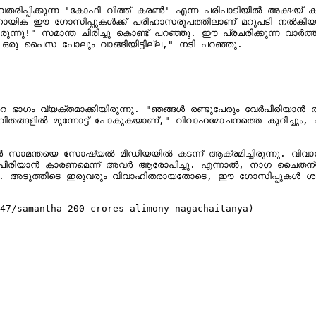
്പിക്കുന്ന 'കോഫി വിത്ത് കരൺ' എന്ന പരിപാടിയിൽ അക്ഷയ് കുമ
രശസ്ത നായിക ഈ ഗോസിപ്പുകൾക്ക് പരിഹാസരൂപത്തിലാണ് മറുപടി നൽക
്നു!" സമാന്ത ചിരിച്ചു കൊണ്ട് പറഞ്ഞു. ഈ പ്രചരിക്കുന്ന വാർത്തകൾ 
ഒരു പൈസ പോലും വാങ്ങിയിട്ടില്ല," നടി പറഞ്ഞു.

ളിൽ മുന്നോട്ട് പോകുകയാണ്," വിവാഹമോചനത്തെ കുറിച്ചും, പിന്നീട
ന്തയെ സോഷ്യൽ മീഡിയയിൽ കടന്ന് ആക്രമിച്ചിരുന്നു. വിവാഹേത
രും പിരിയാൻ കാരണമെന്ന് അവർ ആരോപിച്ചു. എന്നാൽ, നാഗ ചൈത
ന്നു. അടുത്തിടെ ഇരുവരും വിവാഹിതരായതോടെ, ഈ ഗോസിപ്പുകൾ ശരി
47/samantha-200-crores-alimony-nagachaitanya)