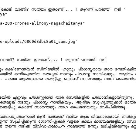
ോടി വാങ്ങി? സത്യം ഇതാണ്.... ! തുറന്ന് പറഞ്ഞ്  നടി "

ya"

a-200-crores-alimony-nagachaitanya"

e-uploads/6860d3dbc8a01_sam.jpg"

ങ്ങി? സത്യം ഇതാണ്.... ! തുറന്ന് പറഞ്ഞ്  നടി 

 ദക്ഷിണേന്ത്യൻ സിനിമയിൽ ഏറ്റവും പ്രശസ്തരായ താര ദമ്പതികളിൽ
ഒന്നിച്ചെത്തിയ തെലുങ്ക് നടനും പ്രശസ്ത നായികയും, ആദ്യം സുഹൃ
. പക്ഷെ ആരാധകരെ ഞെട്ടിച്ചു കൊണ്ട് സാമന്തയും നാഗ ചൈതന്യയ
മയിൽ ഏറ്റവും പ്രശസ്തരായ താര ദമ്പതികളിൽ പ്രധാനികളായിരുന്നു
തെലുങ്ക് നടനും പ്രശസ്ത നായികയും, ആദ്യം സുഹൃത്തുക്കൾ മാത്രമ
െട്ടിച്ചു കൊണ്ട് സാമന്തയും നാഗ ചൈതന്യയും വേർപിരിഞ്ഞു.

്താനായി മുൻ ഭാര്യക്ക് വലിയ തുക ജീവനാംശമായി നൽകുമെന്ന് അഭ
ന്ന് സൂചിപ്പിക്കുന്ന ഗോസിപ്പുകൾ വളരെ കാലം മാധ്യമങ്ങളിലും സ
ണ്ട് തന്നെ നടിക്ക് വിവിവാഹമോചന സമയത്ത് ഒന്നും ലഭിച്ചില്ലെന്നും