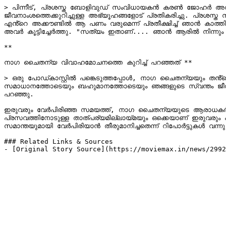
> പിന്നീട്, പ്രശസ്ത ബോളിവുഡ് സംവിധായകൻ കരൺ ജോഹർ അവതരിപ
ജീവനാംശത്തെക്കുറിച്ചുള്ള അഭ്യൂഹങ്ങളോട് പ്രതികരിച്ചു. പ്
എൻ്റെ അക്കൗണ്ടിൽ ആ പണം വരുമെന്ന് പ്രതീക്ഷിച്ച് ഞാൻ കാത്തിരുന
അവർ കൂട്ടിച്ചേർത്തു. "സത്യം ഇതാണ്.... ഞാൻ ആരിൽ നിന്നും 
**

നാഗ ചൈതന്യ വിവാഹമോചനത്തെ കുറിച്ച് പറഞ്ഞത് **

> ഒരു പോഡ്‌കാസ്റ്റിൽ പങ്കെടുത്തപ്പോൾ, നാഗ ചൈതന്യയും തൻ്റെ ഭാഗം വ്യക്തമാക്കിയിരുന്നു. "ഞങ്ങൾ രണ്ടുപേരും വേർപിരിയാൻ തീരുമാനിച്ചു, പരസ്പരം ബഹുമാനിക്കാനും. ഞങ്ങൾ 
സമാധാനത്തോടെയും ബഹുമാനത്തോടെയും ഞങ്ങളുടെ സ്വന്തം ജീവിതങ്ങ
പറഞ്ഞു.

ഇരുവരും വേർപിരിഞ്ഞ സമയത്ത്, നാഗ ചൈതന്യയുടെ ആരാധകർ സാമ
പ്രസവത്തിനോടുള്ള താത്പര്യമില്ലായ്മയും ഒക്കെയാണ് ഇരുവ
സമാന്തയുമായി വേർപിരിയാൻ തീരുമാനിച്ചതെന്ന് റിപോർട്ടുകൾ വ
### Related Links & Sources

- [Original Story Source](https://moviemax.in/news/2992