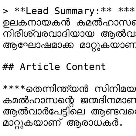
> **Lead Summary:** ****
ഉലകനായകന്‍ കമല്‍ഹാസന്റ
നിരീശ്വരവാദിയായ ആല്‍വാര്
ആഘോഷമാക്ക മാറ്റുകയാണ്
## Article Content

****തെന്നിന്ത്യന്‍ സിനി
കമല്‍ഹാസന്റെ ജന്മദിനമാണ
ആല്‍വാര്‍പേട്ടിലെ ആണ്ടവ
മാറ്റുകയാണ് ആരാധകര്‍.
