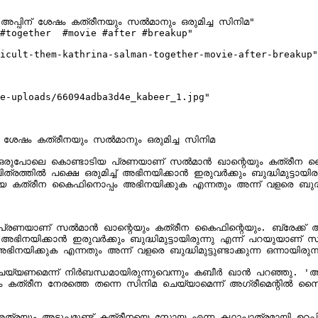
് അപ്പിന് ശേഷം കത്രീനയും സല്‍മാനും ഒരുമിച്ച സിനിമ"

#together  #movie #after #breakup"

icult-them-kathrina-salman-together-movie-after-breakup"

e-uploads/66094adba3d4e_kabeer_1.jpg"

ിന് ശേഷം കത്രീനയും സല്‍മാനും ഒരുമിച്ച സിനിമ

ുപോലെ കൊണ്ടാടിയ പ്രണയാണ് സല്‍മാന്‍ ഖാന്റെയും കത്രീന കൈഫിന്റ
 കത്രീന കൈഫിനൊപ്പം അഭിനയിക്കുക എന്നതും അന്ന് വളരെ ബുദ്ധിമുട്ട
ാണ് സല്‍മാന്‍ ഖാന്റെയും കത്രീന കൈഫിന്റെയും. ബ്രേക്ക് അപ്പിന
ിക്കുക എന്നതും അന്ന് വളരെ ബുദ്ധിമുട്ടുണ്ടാക്കുന്ന ഒന്നായിരുന്ന
ണമെന്ന് നിര്‍ബന്ധമായിരുന്നുവെന്നും കബീര്‍ ഖാന്‍ പറഞ്ഞു. 'അന്ന്
രീന നേരത്തെ തന്നെ സിനിമ ചെയ്യാമെന്ന് അഗ്രീമെന്റില്‍ സൈന്‍ ച
അത്രയും അടുപ്പമുണ്ട്.കത്രീനയെ സോയ എന്ന കഥാപാത്രമായി ഉറപ്പിച്ചിര