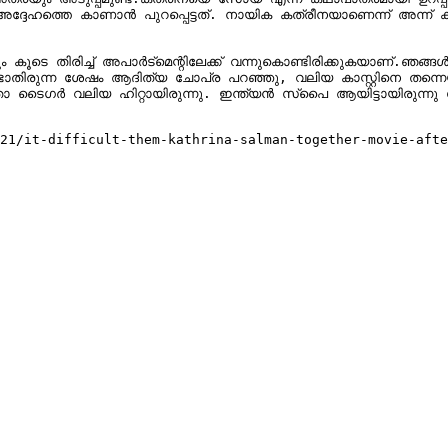
ണ് അദ്ദേഹത്തെ കാണാന്‍ പുറപ്പെട്ടത്. നായിക കത്രീനയാണെന്ന് അന്ന
 കുറെ നേരത്തിന് ഒന്നും സംസാരിച്ചില്ല. സല്‍മാന്‍ 
ടാതിരുന്ന ശേഷം ആദിത്യ ചോപ്ര പറഞ്ഞു, വലിയ കാസ്റ്റിനെ തന്നെയാണ്
്‍ സ്‌പൈ ആയിട്ടായിരുന്നു സല്‍മാന്‍ ഖാന്‍ ചിത്രത്തില്‍ അഭിനയിച്ചത്.

21/it-difficult-them-kathrina-salman-together-movie-afte