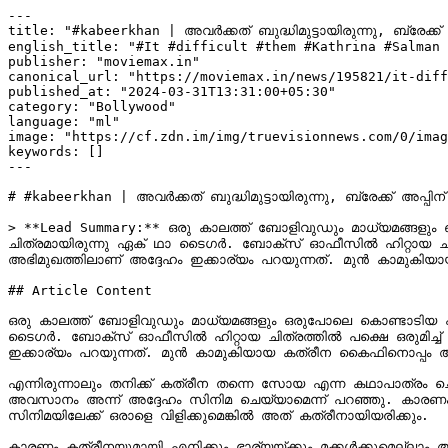
---

title: "#kabeerkhan | അവര്‍ക്കത് ബുദ്ധിമുട്ടായിരുന്നു, ബ്രേക്ക
english_title: "#It #difficult #them #Kathrina #Salman 
publisher: "moviemax.in"

canonical_url: "https://moviemax.in/news/195821/it-diff
published_at: "2024-03-31T13:31:00+05:30"

category: "Bollywood"

language: "ml"

image: "https://cf.zdn.im/img/truevisionnews.com/0/imag
keywords: []

---

# #kabeerkhan | അവര്‍ക്കത് ബുദ്ധിമുട്ടായിരുന്നു, ബ്രേക്ക് അപ്പ
> **Lead Summary:** ഒരു കാലത്ത് ബോളിവുഡും മാധ്യമങ്ങളും ഒര
ചിത്രമായിരുന്നു ഏക് ഥാ ടൈഗര്‍. ബോക്‌സ് ഓഫീസില്‍ ഹിറ്റായ ചിത്രത്തില്‍ പക്ഷെ ഒരുമിച്ച് അഭിനയിക്കാന്‍ ഇരുവര്‍ക്കും ബുദ്ധിമുട്ടായിരുന്നു എന്ന് പറയുയാണ് സംവിധായകനായ കബീര്‍ ഖാന്‍. ഒരു 
അഭിമുഖത്തിലാണ് അദ്ദേഹം ഇക്കാര്യം പറയുന്നത്. മുന്‍ കാമുകിയായ
## Article Content

ഒരു കാലത്ത് ബോളിവുഡും മാധ്യമങ്ങളും ഒരുപോലെ കൊണ്ടാടിയ പ്രണയ
ടൈഗര്‍. ബോക്‌സ് ഓഫീസില്‍ ഹിറ്റായ ചിത്രത്തില്‍ പക്ഷെ ഒരുമിച്ച് അഭിനയിക്കാന്‍ ഇരുവര്‍ക്കും ബുദ്ധിമുട്ടായിരുന്നു എന്ന് പറയുയാണ് സംവിധായകനായ കബീര്‍ ഖാന്‍. ഒരു അഭിമുഖത്തിലാണ് അദ്ദേഹം 
ഇക്കാര്യം പറയുന്നത്. മുന്‍ കാമുകിയായ കത്രീന കൈഫിനൊപ്പം അഭിനയ
എന്നിരുന്നാലും തനിക്ക് കത്രീന തന്നെ സോയ എന്ന കഥാപാത്രം ചെയ്യ
അവസാനം അന്ന് അദ്ദേഹം സിനിമ ചെയ്യാമെന്ന് പറഞ്ഞു. കാരണം കത്
സിനിമയിലേക്ക് ഒരാളെ വിളിക്കുമെങ്കില്‍ അത് കത്രീനായിയരിക്കും.

കാരണം കത്രീനയുമായി എനിക്കും ഭാര്യയ്ക്കും മക്കള്‍ക്കുമെല്ലാം 