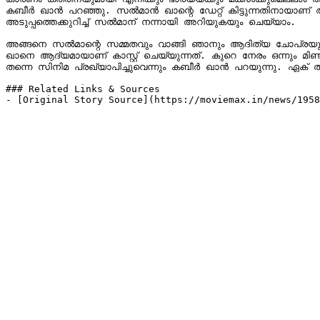
കബീര്‍ ഖാന്‍ പറഞ്ഞു. സല്‍മാന്‍ ഖാന്റെ ഡേറ്റ് കിട്ടുന്നതിനായാ
അടുപ്പത്തെക്കുറിച്ച് സല്‍മാന് നന്നായി അറിയുകയും ചെയ്യാം.

അങ്ങനെ സല്‍മാന്റെ സമ്മതവും വാങ്ങി ഞാനും ആദിത്യ ചോപ്രയും കൂടെ തിരിച്ച് അപാര്‍ട്‌മെന്റിലേക്ക് വന്നുകൊണ്ടിരിക്കുകയാണ്.ഞങ്ങള്‍ രണ്ട് പേരും
ഖാനെ ആദ്യമായാണ് കാസ്റ്റ് ചെയ്യുന്നത്. കുറെ നേരം ഒന്നും മിണ്
തന്നെ സിനിമ പ്രഖ്യാപിച്ചുവെന്നും കബീര്‍ ഖാന്‍ പറയുന്നു. ഏക് താ ടൈഗര്‍ വലിയ ഹിറ്റായിരുന്നു. ഇന്ത്യന
### Related Links & Sources

- [Original Story Source](https://moviemax.in/news/1958