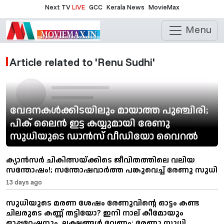
Next TV
LIVE
GCC
Kerala News
MovieMax
Menu
Article related to 'Renu Sudhi'
വേദനകൾക്കിടയിലും മായാത്ത പുഞ്ചിരി;
പിക് ലൈൻ ഇട്ട കയ്യുമായി രേണു
സുധിയുടെ ഡാൻസ് വീഡിയോ വൈറൽ
ക്യാൻസർ ചികിത്സയ്ക്കിടെ ജീവിതത്തിലെ വലിയ
സന്തോഷം!; സന്തോഷവാർത്ത പങ്കുവെച്ച് രേണു സുധി
13 days ago
സുധിയുടെ മരണ ശേഷം രേണുവിന്റെ ഓട്ടം കണ്ട
ചിലരുടെ കണ്ണ് തട്ടിയോ? ഇനി നാല് കീമോയും
ഓപ്പറേഷനും, ലക്ഷങ്ങൾ വേണം; രേണു സുധി