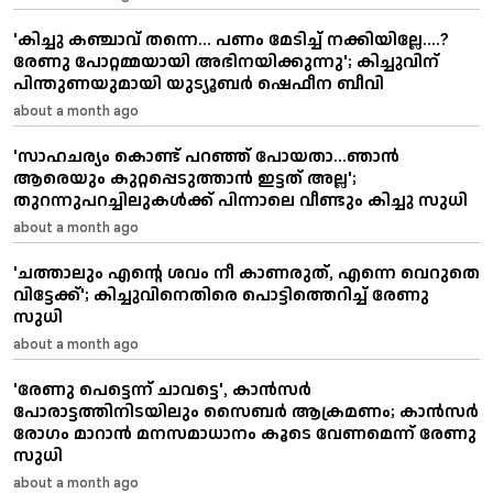
'കിച്ചു കഞ്ചാവ് തന്നെ... പണം മേടിച്ച് നക്കിയില്ലേ....?
രേണു പോറ്റമ്മയായി അഭിനയിക്കുന്നു'; കിച്ചുവിന്
പിന്തുണയുമായി യുട്യൂബർ ഷെഫീന ബീവി
about a month ago
'സാഹചര്യം കൊണ്ട് പറഞ്ഞ് പോയതാ...ഞാൻ
ആരെയും കുറ്റപ്പെടുത്താൻ ഇട്ടത് അല്ല';
തുറന്നുപറച്ചിലുകൾക്ക് പിന്നാലെ വീണ്ടും കിച്ചു സുധി
about a month ago
'ചത്താലും എന്റെ ശവം നീ കാണരുത്, എന്നെ വെറുതെ
വിട്ടേക്ക്'; കിച്ചുവിനെതിരെ പൊട്ടിത്തെറിച്ച് രേണു
സുധി
about a month ago
'രേണു പെട്ടെന്ന് ചാവട്ടെ', കാൻസർ
പോരാട്ടത്തിനിടയിലും സൈബർ ആക്രമണം; കാന്‍സര്‍
രോഗം മാറാന്‍ മനസമാധാനം കൂടെ വേണമെന്ന് രേണു
സുധി
about a month ago