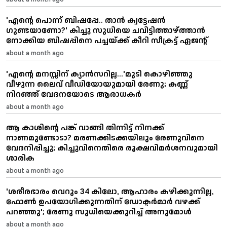
'എന്റെ പൊന്ന് ബിഷപ്പേ.. താൻ ക്വട്ടേഷൻ
ഗുണ്ടയാണോ?' കിച്ചു സുധിയെ ചവിട്ടിത്താഴ്ത്താൻ
നോക്കിയ ബിഷപ്പിനെ പച്ചയ്ക്ക് കീറി സീക്രട്ട് ഏജന്റ്
about a month ago
'എന്റെ മനസ്സിന് ക്യാൻസറില്ല...'മുടി കൊഴിഞ്ഞു
വീഴുന്ന ലൈവ് വീഡിയോയുമായി രേണു; കണ്ണ്
നിറഞ്ഞ് വേദനയോടെ ആരാധകർ
about a month ago
ആ കാശിന്റെ പങ്ക് വാങ്ങി തിന്നിട്ട് നിനക്ക്
നാണമുണ്ടോടാ? മരണക്കിടക്കയിലും രേണുവിനെ
വേദനിപ്പിച്ചു; കിച്ചുവിനെതിരെ രൂക്ഷവിമർശനവുമായി
ശാരിക
about a month ago
'ശരീരഭാരം വെറും 34 കിലോ, ആഹാരം കഴിക്കുന്നില്ല,
ഫോണ്‍ ഉപയോഗിക്കുന്നതിന് ഡോക്ടര്‍മാര്‍ വഴക്ക്
പറഞ്ഞു'; രേണു സുധിയെക്കുറിച്ച് അനുമോള്‍
about a month ago