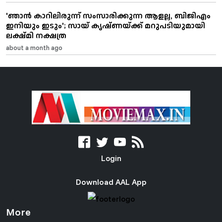
'ഞാൻ കാറിലിരുന്ന് സംസാരിക്കുന്ന ആളല്ല, ബിജിഎം
ഇനിയും ഇടും'; സായ് കൃഷ്ണയ്ക്ക് മറുപടിയുമായി
ലക്ഷ്മി നക്ഷത്ര
about a month ago
Login
Download AAL App
More