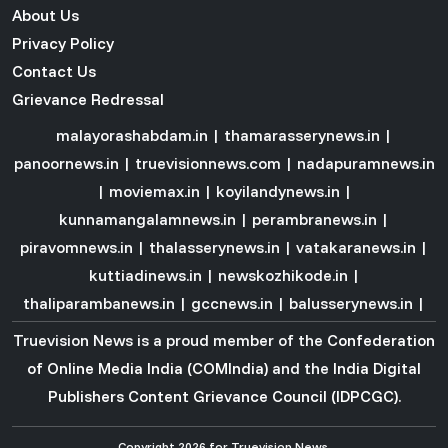
About Us
Privacy Policy
Contact Us
Grievance Redressal
malayorashabdam.in
|
thamarasserynews.in
|
panoornews.in
|
truevisionnews.com
|
nadapuramnews.in
|
moviemax.in
|
koyilandynews.in
|
kunnamangalamnews.in
|
perambranews.in
|
piravomnews.in
|
thalasserynews.in
|
vatakaranews.in
|
kuttiadinews.in
|
newskozhikode.in
|
thaliparambanews.in
|
gccnews.in
|
balusserynews.in
|
Truevision News is a proud member of the
Confederation
of Online Media India (COMIndia)
and the
India Digital
Publishers Content Grievance Council (IDPCGC)
.
Copyright 2026 for Truevision News.