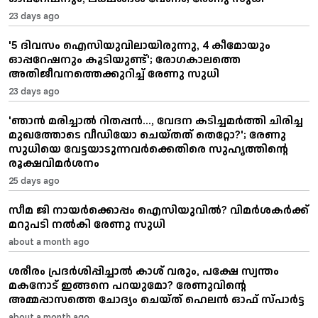
23 days ago
'5 ദിവസം ഐസിയുവിലായിരുന്നു, 4 കീമോയും
ഓപ്പറേഷനും കൂടിയുണ്ട്'; രോഗകാലത്തെ
അതിജീവനത്തെക്കുറിച്ച് രേണു സുധി
23 days ago
'ഞാന്‍ മരിച്ചാല്‍ റിതപ്പൻ..., വേദന കടിച്ചമർത്തി ചിരിച്ച
മുഖത്തോടെ വീഡിയോ ചെയ്തത് തെറ്റോ?'; രേണു
സുധിയെ വേട്ടയാടുന്നവർക്കെതിരെ സുഹൃത്തിന്റെ
രൂക്ഷവിമർശനം
25 days ago
സീമ ജി നായർക്കൊപ്പം ഐസിയുവിൽ? വിമർശകർക്ക്
മറുപടി നൽകി രേണു സുധി
about a month ago
ശരീരം പ്രദർശിപ്പിച്ചാൽ കാശ് വരും, പക്ഷേ സ്വന്തം
മകനോട് ഇങ്ങനെ പറയുമോ? രേണുവിന്റെ
അമ്മപ്പാസത്തെ ചോദ്യം ചെയ്ത് ഹെലൻ ഓഫ് സ്പാർട്ട
about a month ago