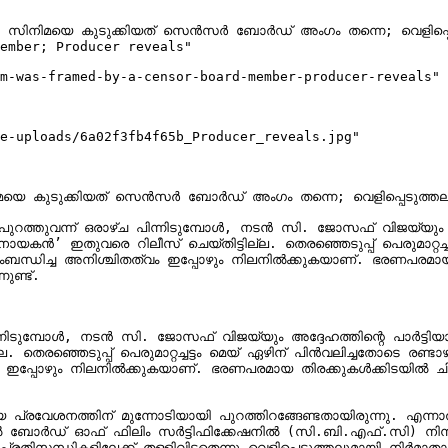
 സിനിമയെ കുടുക്കിയത് സെൻസർ ബോർഡ് അംഗം തന്നെ; വെളിപ്പെടുത
ember; Producer reveals"

m-was-framed-by-a-censor-board-member-producer-reveals"

e-uploads/6a02f3fb4f65b_Producer_reveals.jpg"

യെ കുടുക്കിയത് സെൻസർ ബോർഡ് അംഗം തന്നെ; വെളിപ്പെടുത്തലുമാ
 ഇതുവരെ റിലീസ് ചെയ്തിട്ടില്ല. തെരഞ്ഞെടുപ്പ് പെരുമാറ്റച്ചട്ടം
െ സംബന്ധിച്ച അനിശ്ചിതത്വം ഇപ്പോഴും നിലനിൽക്കുകയാണ്. ഭരണപരമായ 
്ട്.

െടുപ്പ് പെരുമാറ്റച്ചട്ടം മെയ് ഏഴിന് പിൻവലിച്ചതോടെ രണ്ടാഴ്ചയ്ക
്വം ഇപ്പോഴും നിലനിൽക്കുകയാണ്. ഭരണപരമായ തിരക്കുകൾക്കിടയിൽ ചി
ീയ പ്രവേശനത്തിന് മുന്നോടിയായി പുറത്തിറങ്ങേണ്ടതായിരുന്നു. 
 ബോർഡ് ഓഫ് ഫിലിം സർട്ടിഫിക്കേഷനിൽ (സി.ബി.എഫ്.സി) നിന്നുള്ള
ധികളിലേക്ക് തള്ളിവിട്ടതെന്നു വെളിപ്പെടുത്തലുമായി നിർമാതാവ്