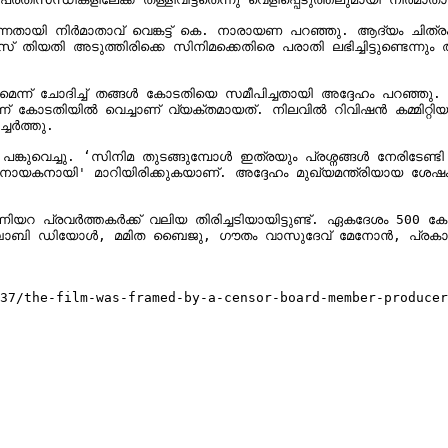
തായി നിർമാതാവ് വെങ്കട്ട് കെ. നാരായണ പറഞ്ഞു. ആദ്യം ചിത്രം ക
തിയതി അടുത്തിരിക്കെ സിനിമക്കെതിരെ പരാതി ലഭിച്ചിട്ടുണ്ടെന്നും അതിന
ുമെന്ന് ചോദിച്ച് തങ്ങൾ കോടതിയെ സമീപിച്ചതായി അദ്ദേഹം പറഞ്ഞു
് കോടതിയിൽ വെച്ചാണ് വ്യക്തമായത്. നിലവിൽ റിവിഷൻ കമ്മിറ്റിയുടെ
േർത്തു.

ായകനായി' മാറിയിരിക്കുകയാണ്. അദ്ദേഹം മുഖ്യമന്ത്രിയായ ശേഷം
 പ്രവർത്തകർക്ക് വലിയ തിരിച്ചടിയായിട്ടുണ്ട്. ഏകദേശം 500 കോ
37/the-film-was-framed-by-a-censor-board-member-producer