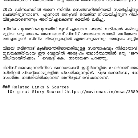
2025 ഡിസംബറിൽ തന്നെ സിനിമ സെൻസറിങ്ങിനായി സമർപ്പിച്ചിരുന്ന
ചെയ്തിരുന്നതാണ്. എന്നാൽ ജനുവരി ഒമ്പതിന് നിശ്ചയിച്ചിരുന്ന റിലീസ് 
വിടുകയാണെന്നും അറിയിച്ചുകൊണ്ട് മെയിൽ ലഭിച്ചു.

സിനിമ പുറത്തിറങ്ങുന്നതിന് മുമ്പ് എങ്ങനെ പരാതി നൽകാൻ കഴിയ
മൂളിയ ഒരു അംഗം തന്നെയാണ് പിന്നീട് പരാതിക്കാരനായി മാറിയതെന്ന
ലഭിച്ചാലുടൻ സിനിമ തിയറ്ററുകളിൽ എത്തിക്കുമെന്നും അദ്ദേഹം കൂട്ടിച്ച
വിജയ് തമിഴ്‌നാട് മുഖ്യമന്ത്രിയായതിലുള്ള സന്തോഷവും നിർമാതാവ് പങ്കുവെച്ചു. ‘സിനിമ തുടങ്ങുമ്പോൾ ഇത്രയും പ്രശ്നങ്ങൾ നേരിടേണ്ടി വരുമെന്ന് ഞങ്ങൾ കരുതിയിരുന്നില്ല. വിജയ് സർ തമിഴ്‌നാട് 
മുഖ്യമന്ത്രിയായ ഈ വേളയിൽ അദ്ദേഹം യഥാർത്ഥത്തിൽ ഒരു 'ജനന
വിധിയായിരിക്കാം,’ വെങ്കട്ട് കെ. നാരായണ പറഞ്ഞു.

റിലീസ് വൈകുന്നതിനിടെ ജനനായകൻ ഇന്റർനെറ്റിൽ ചോർന്നത് അണിയറ
ഡിജിറ്റൽ പ്ലാറ്റ്‌ഫോമുകളിൽ പ്രചരിക്കുന്നുണ്ട്. പൂജ ഹെഗ്‌ഡെ, ബോബി ഡിയോൾ, മമിത ബൈജു, ഗൗതം വാസുദേവ് ​​മേനോൻ, പ്രകാശ് രാജ് തുടങ്ങിയ വലിയ താരനിര അണിനിരക്കുന്ന ചിത്രത്തിന് 
സംഗീതം നൽകിയിരിക്കുന്നത് അനിരുദ്ധ് രവിചന്ദറാണ്.

### Related Links & Sources

- [Original Story Source](https://moviemax.in/news/3589