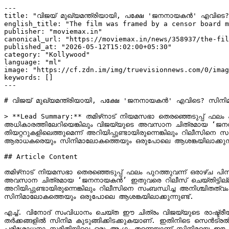
---

title: "വിജയ് മുഖ്യമന്ത്രിയായി, പക്ഷേ 'ജനനായകൻ' എവിടെ?
english_title: "The film was framed by a censor board m
publisher: "moviemax.in"

canonical_url: "https://moviemax.in/news/358937/the-fil
published_at: "2026-05-12T15:02:00+05:30"

category: "Kollywood"

language: "ml"

image: "https://cf.zdn.im/img/truevisionnews.com/0/imag
keywords: []

---

# വിജയ് മുഖ്യമന്ത്രിയായി, പക്ഷേ 'ജനനായകൻ' എവിടെ? സിനിമ
> **Lead Summary:** തമിഴ്‌നാട് നിയമസഭാ തെരഞ്ഞെടുപ്പ് ഫലം പുറത്തുവന്ന് ഒരാഴ്ച പിന്നിടുമ്പോൾ, നടൻ സി. ജോസഫ് വിജയ്‌യും അദ്ദേഹത്തിന്റെ പാർട്ടിയായ തമിഴക വെട്രി കഴകവും 
അധികാരത്തിലേറിയെങ്കിലും വിജയ്‍യുടെ അവസാന ചിത്രമായ ‘ജനനായകൻ’
തിയറ്ററുകളിലെത്തുമെന്ന് അറിയിപ്പുണ്ടായിരുന്നെങ്കിലും റിലീസിന
ആരാധകരെയും സിനിമാലോകത്തെയും ഒരുപോലെ ആശങ്കയിലാക്കുന്നുണ
## Article Content

തമിഴ്‌നാട് നിയമസഭാ തെരഞ്ഞെടുപ്പ് ഫലം പുറത്തുവന്ന് ഒരാഴ്ച പിന്നിടുമ്പോൾ, നടൻ സി. ജോസഫ് വിജയ്‌യും അദ്ദേഹത്തിന്റെ പാർട്ടിയായ തമിഴക വെട്രി കഴകവും അധികാരത്തിലേറിയെങ്കിലും വിജയ്‍യുടെ 
അവസാന ചിത്രമായ ‘ജനനായകൻ’ ഇതുവരെ റിലീസ് ചെയ്തിട്ടില്ല. തെരഞ്ഞ
അറിയിപ്പുണ്ടായിരുന്നെങ്കിലും റിലീസിനെ സംബന്ധിച്ച അനിശ്ചിതത
സിനിമാലോകത്തെയും ഒരുപോലെ ആശങ്കയിലാക്കുന്നുണ്ട്.

എച്ച്. വിനോദ് സംവിധാനം ചെയ്ത ഈ ചിത്രം വിജയ്‍യുടെ രാഷ്ട്ര
തർക്കങ്ങളിൽ സിനിമ കുടുങ്ങിക്കിടക്കുകയാണ്. ഇതിനിടെ സെൻട്രൽ
പരിശോധനാ സമിതിയിലെ ഒരു അംഗം തന്നെയാണ് സിനിമയെ ഈ പ്രതിസന്