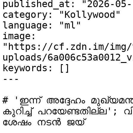
published_at: "2026-05-
category: "Kollywood"

language: "ml"

image: 
"https://cf.zdn.im/img/
uploads/6a006c53a0012_v
keywords: []

---

# 'ഇന്ന് അദ്ദേഹം മുഖ്യമന്ത
കുറിച്ച് പറയേണ്ടതില്ല'; വിജയ്‌യുടെ സത്യപ്രതിജ്ഞ
ശേഷം നടൻ ജയ്
