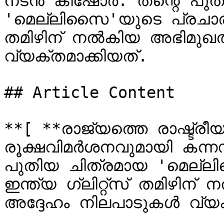
നടൻ കിഷോർ. തന്റെ പുതി
'മെല്ലിസൈ'യുടെ പ്രചാരണാർ
തമിഴിന് നൽകിയ അഭിമുഖത്
വ്യക്തമാക്കിയത്.

## Article Content

**[ **രാജ്യത്തെ രാഷ്ട്
രൂക്ഷവിമർശനവുമായി കന്
പുതിയ ചിത്രമായ 'മെല്ല
ഇന്ത്യ ഗ്ലിറ്റ്സ് തമിഴിന
അദ്ദേഹം നിലപാടുകൾ വ്യക്