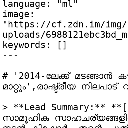
language: "ml"

image: 
"https://cf.zdn.im/img/
uploads/6988121ebc3bd_m
keywords: []

---

# '2014-ലേക്ക് മടങ്ങാൻ ക
മാറ്റും',രാഷ്ട്രീയ നിലപാട
> **Lead Summary:** **[ 
സാമൂഹിക സാഹചര്യങ്ങളിൽ