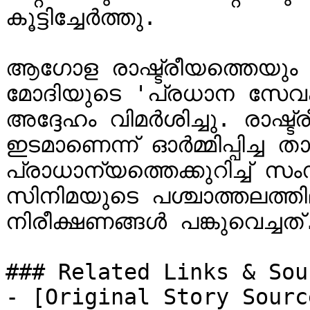
കൂട്ടിച്ചേർത്തു.

ആഗോള രാഷ്ട്രീയത്തെയും പ്
മോദിയുടെ 'പ്രധാന സേവക
അദ്ദേഹം വിമർശിച്ചു. രാഷ്
ഇടമാണെന്ന് ഓർമ്മിപ്പിച്ച താ
പ്രാധാന്യത്തെക്കുറിച്ച് സം
സിനിമയുടെ പശ്ചാത്തലത്തി
നിരീക്ഷണങ്ങൾ പങ്കുവെച്ചത്.
### Related Links & Sour
- [Original Story Sourc