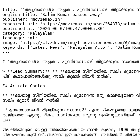
---

title: "'അച്ഛനാണത്രേ അച്ഛൻ...എന്തിനോവേണ്ടി തിളയ്‌ക്കുന്ന സാമ്പാർ...'; ഹിറ്റ് ഡയലോഗുകൾ ട്രോളന്മാരുടെ ആശാനാക്കി, വിട പറഞ്ഞത് ചിരിയുടെ ഒരു കാലഘട്ടം"

english_title: "Salim Kumar passes away"

publisher: "moviemax.in"

canonical_url: "https://moviemax.in/news/364373/salim-k
published_at: "2026-06-07T06:47:00+05:30"

category: "Malayalam"

language: "ml"

image: "https://cf.zdn.im/img/truevisionnews.com/0/imag
keywords: ["Latest News", "Malayalam Actor", "Salim Kum
---

# 'അച്ഛനാണത്രേ അച്ഛൻ...എന്തിനോവേണ്ടി തിളയ്‌ക്കുന്ന സാമ്പാർ...'; ഹിറ്റ് ഡയലോഗുകൾ ട്രോളന്മാരുടെ ആശാനാക്കി, വിട പറഞ്ഞത് ചിരിയുടെ ഒരു കാലഘട്ടം

> **Lead Summary:** ** **മലയാള സിനിമയിലെ സലിം കുമാറെന്ന
പിടി കഥാപാത്രങ്ങൾക്കു സലീം കുമാർ ജീവൻ നൽകി.

## Article Content

** **മലയാള സിനിമയിലെ സലിം കുമാറെന്ന ഒരു കാലഘട്ടമാണ് വിടപ
സലീം കുമാർ ജീവൻ നൽകി.

 'എന്തിനോവേണ്ടി തിളയ്‌ക്കുന്ന സാമ്പാർ' എന്ന പ്രശസ്തമായ ഡയലോഗ് പോലെ, അങ്ങനെ എന്തിനോ വേണ്ടി തിളച്ചൊരു കഥയല്ല സലിം കുമാറിന്‍റേത്. പതറി തുടങ്ങിയ ഹാസ്യനടനിൽ നിന്ന് 
രാജ്യത്തെ ഏറ്റവും മികച്ച നടനിലേക്കായിരുന്നു വളർന്നുകയറിയത
കഥ.

മിമിക്രിയിലൂടെ വെള്ളിത്തിരയിലെകത്തിയ സലിം കുമാർ, 1996 ൽ
വിശേഷണം കൂടി സ്വന്തമാണ് ഈ കലാകാരന്. അത്രമേൽ ചിരിയിലൂടെ ഏ