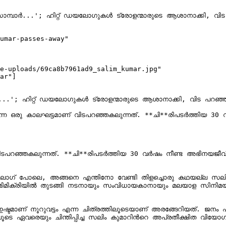
umar-passes-away"

e-uploads/69ca8b7961ad9_salim_kumar.jpg"

ar"]

 ഒരു കാലഘട്ടമാണ് വിടപറഞ്ഞകലുന്നത്. **ചി**രിപടർത്തിയ 30 വർ
റഞ്ഞകലുന്നത്. **ചി**രിപടർത്തിയ 30 വർഷം നീണ്ട അഭിനയജീവിതത്
്. മിമിക്രിയിൽ തുടങ്ങി നടനായും സംവിധായകാനായും മലയാള സിനിമയി
 ഇഷ്ടമാണ് നൂറുവട്ടം എന്ന ചിത്രത്തിലൂടെയാണ് അരങ്ങേറിയത്. 
വരെയും ചിന്തിപ്പിച്ച സലിം കുമാറിന്‍റെ അപ്രതീക്ഷിത വിയോഗത്