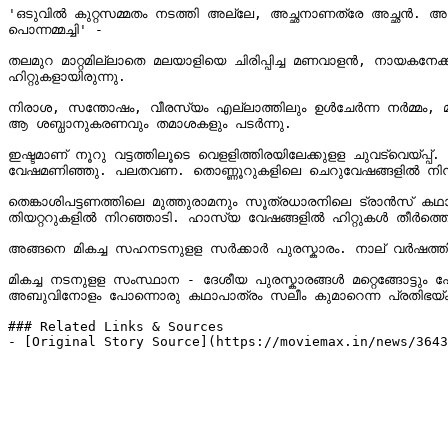
'ഒടുവിൽ കുറ്റസമ്മതം നടത്തി അല്ലേ, അച്ഛനാണത്രേ അച്ഛൻ. അച്ഛനെ കാണണം അച്
പൊന്നമ്മച്ചി' -

തലമുറ മാറ്റമില്ലാതെ മലയാളിയെ ചിരിപ്പിച്ച മണവാളൻ, നായകനേക്
ഹിറ്റുകളായിരുന്നു.

നിരാശ, സന്തോഷം, വീരസ്യം എല്ലാത്തിലും ഉൾചേർന്ന നർമ്മം, മ
ആ ശബ്ധാനുകരണവും തമാശകളും പടർന്നു.

ഇഷ്ടമാണ് നൂറു വട്ടത്തിലൂടെ വെളളിത്തിരയിലേക്കുളള ചുവട്‍വെയ്പ്
വേഷമണിഞ്ഞു. പലതവണ. തൊണ്ണൂറുകളിലെ ചെറുവേഷങ്ങളിൽ നിന്ന് 
തെങ്കാശിപട്ടണത്തിലെ മുത്തുരാമനും സൂത്രധാരനിലെ ട്രാൻസ് കഥാപ
തിയറ്ററുകളിൽ നിറഞ്ഞാടി. ഹാസ്യ വേഷങ്ങളിൽ ഹിറ്റുകൾ തീർത്തൊരു
അങ്ങനെ മികച്ച സഹനടനുളള സർക്കാർ പുരസ്കാരം. നാല് വർഷത്ത
മികച്ച നടനുളള സംസ്ഥാന - ദേശീയ പുരസ്കാരങ്ങൾ മറ്റെങ്ങോട്ടും പ
അബുവിനോളം പോന്നൊരു കഥാപാത്രം സലീം കുമാറെന്ന പ്രതിഭയ്ക്ക
### Related Links & Sources

- [Original Story Source](https://moviemax.in/news/3643