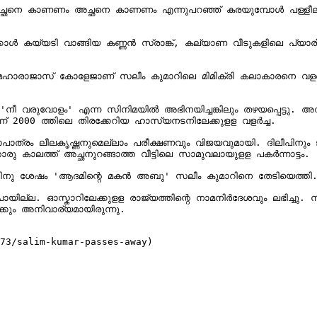
ഛനെ കാണണം എന്നുപറഞ്ഞ് കരയുമ്പോൾ പള്ളീലച്ഛന്മാരെ കാട്ടിത്തന്ന് തൃപ്‌തിപ
കാൾ കയ്യടി വാങ്ങിയ കണ്ണൻ സ്രാങ്ക്, കല്യാണ വീടുകളിലെ പ്യാരി
ഹാരാജാസ് കോളേജാണ് സലീം കുമാറിലെ മിമിക്രി കലാകാരനെ വളർത്ത
പ്. 'നീ വരുവോളം' എന്ന സിനിമയിൽ അഭിനയിച്ചങ്കിലും തഴയപ്പെട്ടു. അ
2000 ത്തിലെ തിരക്കേറിയ ഹാസ്യനടനിലേക്കുളള വളർച്ച.

ാത്രം ലീലകൃഷ്ണനുമെല്ലാം പരീക്ഷണവും വിജയവുമായി. ദിലീപിനും ജയ
 കാലത്ത് അച്ഛനുറങ്ങാത്ത വീട്ടിലെ സാമുവലായുളള പകർന്നാട്ടം.

ിനു ശേഷം 'ആദമിന്റെ മകൻ അബു' സലീം കുമാറിനെ തേടിയെത്തി. പ
ോയില്ല. ഓസ്കാറിലേക്കുളള രാജ്യത്തിന്റെ നാമനിർദേശവും ലഭിച്ചു. ന
ും അനിവാര്യമായിരുന്നു.

73/salim-kumar-passes-away)