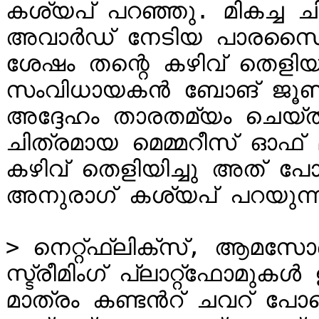
കശ്യപ് പറഞ്ഞു. മികച്ച ചിത
അവാർഡ് നേടിയ പാരസൈറ്റ് 
ശേഷം തന്റെ കഴിവ് തെളിയ
സംവിധായകൻ ബോങ് ജൂൺ
അദ്ദേഹം താരതമ്യം ചെയ്തു
ചിത്രമായ മെമ്മറീസ് ഓഫ്
കഴിവ് തെളിയിച്ചു അത് പ
അനുരാഗ് കശ്യപ് പറയുന്ന
> നെറ്റ്ഫ്ലിക്സ്, ആമസ
സ്ട്രീമിംഗ് പ്ലാറ്റ്‌ഫോമുകൾ ഉപയോക്താക്കളെ കൂട്ടാന്‍ വേണ്ടി 
മാത്രം കണ്ടന്‍റ് ചവറ് പ