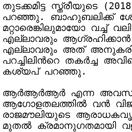
തുടക്കമിട്ട സ്ത്രീയുടെ (
പറഞ്ഞു. ബാഹുബലിക്ക് ശ
മറ്റാരെങ്കിലുമായോ വച്ച്
എല്ലാവരും ആഗ്രഹിക്കാന്‍ 
എല്ലാവരും അത് അനുകരിക്
പറച്ചിലിന്‍റെ തകര്‍ച്ച അവി
കശ്യപ് പറഞ്ഞു.

ആർആർആർ എന്ന അവസാന ച
ആഗോളതലത്തിൽ വൻ വിജ
രാജമൗലിയുടെ ആരാധകവൃന
മുതൽ ക്രമാനുഗതമായി വള