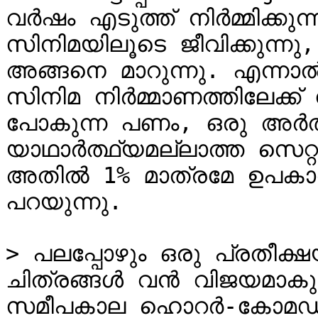
വർഷം എടുത്ത് നിര്‍മ്മിക്
സിനിമയിലൂടെ ജീവിക്കുന്
അങ്ങനെ മാറുന്നു. എന്നാല്
സിനിമ നിര്‍മ്മാണത്തിലേക്ക
പോകുന്ന പണം, ഒരു അര്‍ത
യാഥാർത്ഥ്യമല്ലാത്ത സെറ്റുകള
അതിൽ 1% മാത്രമേ ഉപകാരപ
പറയുന്നു.

> പലപ്പോഴും ഒരു പ്രതീക്ഷ
ചിത്രങ്ങള്‍ വന്‍ വിജയമാകു
സമീപകാല ഹൊറർ-കോമഡികള