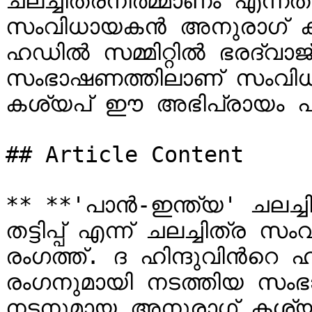
ചലച്ചിത്രനിർമ്മാണം എന്നത് വന
സംവിധായകന്‍ അനുരാഗ് കശ്
ഹഡില്‍ സമ്മിറ്റില്‍ ഭരദ്വ
സംഭാഷണത്തിലാണ് സംവിധ
കശ്യപ് ഈ അഭിപ്രായം പറ
## Article Content

** **'പാൻ-ഇന്ത്യ' ചലച്ചി
തട്ടിപ്പ് എന്ന് ചലച്ചിത്ര
രംഗത്ത്. ദ ഹിന്ദുവിന്‍റെ ഹഡ
രംഗനുമായി നടത്തിയ സം
നടനുമായ അനുരാഗ് കശ്യ