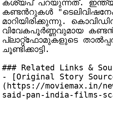
കശ്യപ് പറയുന്നത്. ഇന്ത്യ
കണ്ടന്‍റുകള്‍ "ടെലിവിഷന
മാറിയിരിക്കുന്നു. കൊവിഡ
വിവേകപൂർണ്ണവുമായ കണ്ടന്‍റി
പ്ലാറ്റ്‌ഫോമുകളുടെ താൽപ്പര്യം നശിച്ചെന്നും കശ്യപ് 
ചൂണ്ടിക്കാട്ടി.

### Related Links & Sour
- [Original Story Sourc
(https://moviemax.in/ne
said-pan-india-films-sc