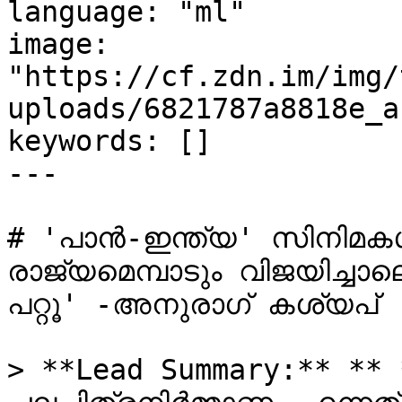
language: "ml"

image: 
"https://cf.zdn.im/img/
uploads/6821787a8818e_a
keywords: []

---

# 'പാൻ-ഇന്ത്യ' സിനിമകള്‍
രാജ്യമെമ്പാടും വിജയിച്ചാലെ
പറ്റൂ' -അനുരാഗ് കശ്യപ്

> **Lead Summary:** ** 