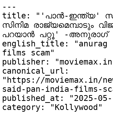
---

title: "'പാൻ-ഇന്ത്യ' സിനി
സിനിമ രാജ്യമെമ്പാടും വിജയി
പറയാന്‍ പറ്റൂ' -അനുരാഗ് 
english_title: "anurag 
films scam"

publisher: "moviemax.in"
canonical_url: 
"https://moviemax.in/ne
said-pan-india-films-sca
published_at: "2025-05-
category: "Kollywood"
