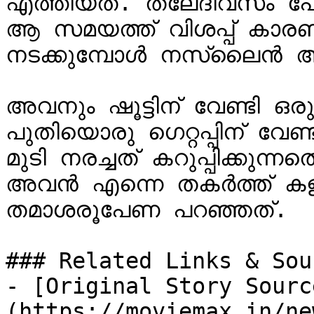
എത്തിയത്. തലേദിവസം പോയ
ആ സമയത്ത് വിശപ്പ് കാരണ
നടക്കുമ്പോള്‍ നസ്ലൈന്‍ അവ
അവനും ഷൂട്ടിന് വേണ്ടി ഒരു
പുതിയൊരു ഗെറ്റപ്പിന് വേണ്
മുടി നരച്ചത് കറുപ്പിക്കുന
അവന്‍ എന്നെ തകര്‍ത്ത് കള
തമാശരൂപേണ പറഞ്ഞത്.

### Related Links & Sour
- [Original Story Sourc
(https://moviemax.in/ne