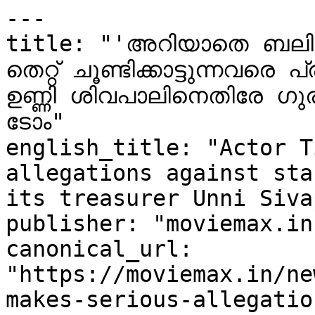
---

title: "'അറിയാതെ ബലിയ
തെറ്റ് ചൂണ്ടിക്കാട്ടുന്നവരെ
ഉണ്ണി ശിവപാലിനെതിരേ ഗ
ടോം"

english_title: "Actor T
allegations against sta
its treasurer Unni Sivap
publisher: "moviemax.in"
canonical_url: 
"https://moviemax.in/ne
makes-serious-allegatio