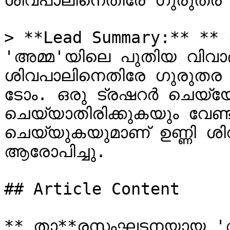
ശിവപാലിനെതിരേ ഗുരുതര
> **Lead Summary:** *
'അമ്മ'യിലെ പുതിയ വിവാദങ
ശിവപാലിനെതിരേ ഗുരുതര
ടോം. ഒരു ട്രഷറർ ചെയ്യ
ചെയ്യാതിരിക്കുകയും വേണ്ട
ചെയ്യുകയുമാണ് ഉണ്ണി ശിവ
ആരോപിച്ചു.

## Article Content

** താ**രസംഘടനയായ 'അമ