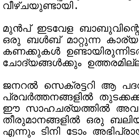
വീഴ്ചയുണ്ടായി.

മുൻപ് ഇടവേള ബാബുവിന്റെ ന
ഒരു ബൾബ് മാറ്റുന്ന കാര്
കണക്കുകൾ ഉണ്ടായിരുന്നിടത
ചോദ്യങ്ങൾക്കും ഉത്തരമില
ജനറൽ സെക്രട്ടറി ആ പദ
പ്രവർത്തനങ്ങളിൽ തുടക്കക്
ഈ സാഹചര്യത്തിൽ അവർ 
തീരുമാനങ്ങളിൽ ഒരു ബലിയാ
എന്നും ടിനി ടോം അഭിപ്രായപ്