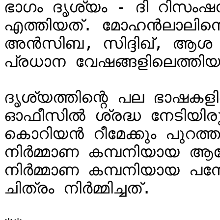
ഭാഗം ദൃശ്യം - ദി റിസംഷന
എത്തിയത്. മോഹന്‍ലാലിനെ
അൻസിബ, സിദ്ദിഖ്, ആശ ശ
പ്രധാന വേഷങ്ങളിലെത്തിയത
ദൃശ്യത്തിന്റെ പല ഭാഷകളി
ഓഫീസിൽ ശ്രദ്ധ നേടിയിരുന്
കൊറിയൻ റീമേക്കും പുറത്തു
നിര്‍മ്മാണ കമ്പനിയായ ആന്
നിര്‍മ്മാണ കമ്പനിയായ പനോ
ചിത്രം നിര്‍മ്മിച്ചത്.
