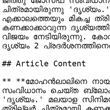
ജീത്തു ജോസഫ് സംവിധാനം 
ചിത്രമായിരുന്നു 'ദൃശ്യം
എക്കാലത്തെയും മികച്ച ത്രി
കണക്കാക്കാവുന്ന ദൃശ്യത്തി
വിജയം നേടിയിരുന്നു. കോവ
ദൃശ്യം 2 പ്രദർശനത്തിനെത
## Article Content

** **മോഹൻലാലിനെ നായക
സംവിധാനം ചെയ്ത ബ്ലോക്ക്ബ
'ദൃശ്യം.' മലയാള സിനിമയി
ത്രില്ലർ ചിത്രമായി കണക്കാക