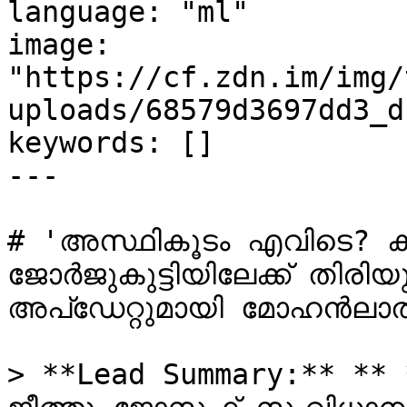
language: "ml"

image: 
"https://cf.zdn.im/img/
uploads/68579d3697dd3_d
keywords: []

---

# 'അസ്ഥികൂടം എവിടെ? ക്യ
ജോർജുകുട്ടിയിലേക്ക് തിരിയു
അപ്‌ഡേറ്റുമായി മോഹൻലാൽ

> **Lead Summary:** *