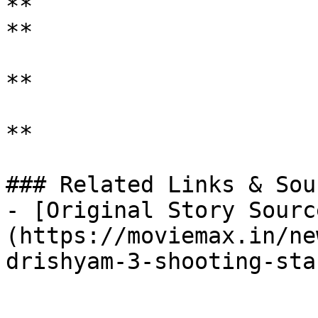
**

**

**

**

### Related Links & Sour
- [Original Story Sourc
(https://moviemax.in/ne
drishyam-3-shooting-sta