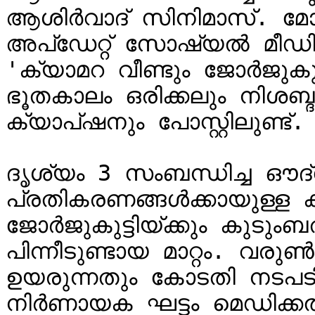
ആശിര്‍വാദ് സിനിമാസ്. 
അപ്ഡേറ്റ് സോഷ്യൽ മീഡിയയില
'ക്യാമറ വീണ്ടും ജോർജുകുട്ട
ഭൂതകാലം ഒരിക്കലും നിശബ്ദമ
ക്യാപ്ഷനും പോസ്റ്റിലുണ്ട്.

ദൃശ്യം 3 സംബന്ധിച്ച ഔദ
പ്രതികരണങ്ങള്‍ക്കായുള്ള ക
ജോര്‍ജുകുട്ടിയ്ക്കും കുടുംബ
പിന്നീടുണ്ടായ മാറ്റം. വരുണ
ഉയരുന്നതും കോടതി നടപടി
നിര്‍ണായക ഘട്ടം മെഡിക്ക