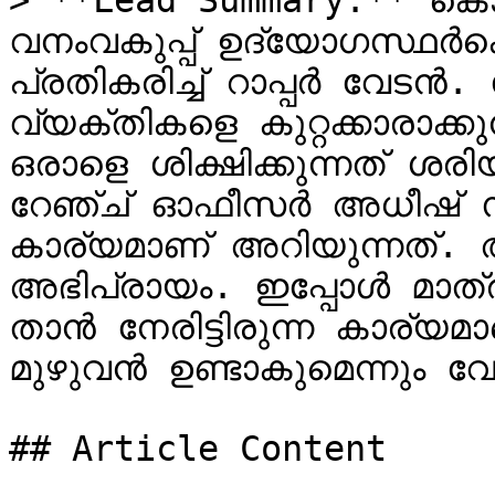
> **Lead Summary:** കൊച
വനംവകുപ്പ് ഉദ്യോഗസ്ഥര്‍
പ്രതികരിച്ച് റാപ്പര്‍ വേടൻ. 
വ്യക്തികളെ കുറ്റക്കാരാക്കു
ഒരാളെ ശിക്ഷിക്കുന്നത് ശരി
റേഞ്ച് ഓഫീസര്‍ അധീഷ് സാ
കാര്യമാണ് അറിയുന്നത്. 
അഭിപ്രായം. ഇപ്പോള്‍ മാത
താൻ നേരിട്ടിരുന്ന കാര്യ
മുഴുവൻ ഉണ്ടാകുമെന്നും വ
## Article Content
