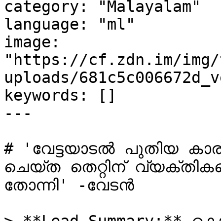
category: "Malayalam"

language: "ml"

image: 
"https://cf.zdn.im/img/
uploads/681c5c006672d_v
keywords: []

---

# 'വേട്ടയാടൽ പുതിയ കാര്യ
ചെയ്ത തെറ്റിന് വ്യക്തികളെ
തോന്നി' -വേടൻ 
