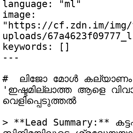
language: "ml"

image: 
"https://cf.zdn.im/img/
uploads/67a4623f09777_l
keywords: []

---

#  ലിജോ മോൾ കല്യാണം കഴിച
'ഇഷ്ടമില്ലാത്ത ആളെ വിവാ
വെളിപ്പെടുത്തൽ 

> **Lead Summary:** കട്