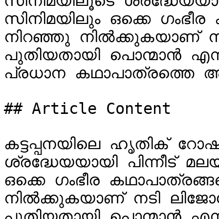
സിനിമയിലൂടെ ശ്രദ്ധേയയായി
സിനിമയിലും ഒക്കെ ഗംഭീര ക
നിറഞ്ഞു നില്‍ക്കുകയാണ് 
പുതിയതായി പൊന്മാന്‍ എന
പ്രധാന കഥാപാത്രത്തെ അവതരി
## Article Content

കട്ടപ്പനയിലെ ഹൃതിക് റോഷ
ശ്രദ്ധേയയായി പിന്നീട് മലയ
ഒക്കെ ഗംഭീര കഥാപാത്രങ്ങള
നില്‍ക്കുകയാണ് നടി ലിജോ
പുതിയതായി പൊന്മാന്‍ എന