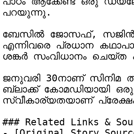
പാഠം ആക്കേണ്ട ഒരു ഡയല
പറയുന്നു.

ബേസില്‍ ജോസഫ്, സജിന്‍
എന്നിവരെ പ്രധാന കഥാപാത്
ശങ്കര്‍ സംവിധാനം ചെയ്ത 
ജനുവരി 30നാണ് സിനിമ തിയേ
ബ്ലാക്ക് കോമഡിയായി ഒരുക്
സ്വീകാര്യതയാണ് പ്രേക്ഷകര്‍
### Related Links & Sour
- [Original Story Sourc