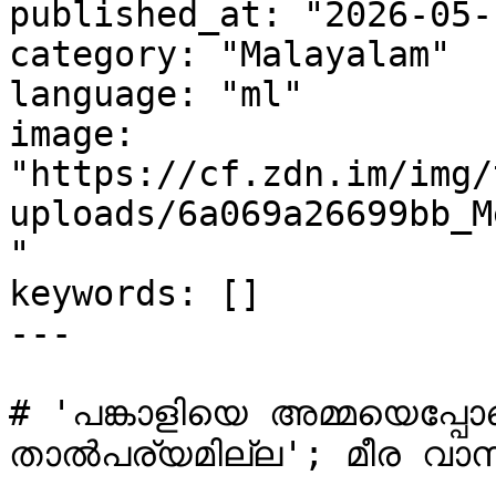
published_at: "2026-05-
category: "Malayalam"

language: "ml"

image: 
"https://cf.zdn.im/img/
uploads/6a069a26699bb_M
"

keywords: []

---

# 'പങ്കാളിയെ അമ്മയെപ്പോ
താൽപര്യമില്ല'; മീര വാസു