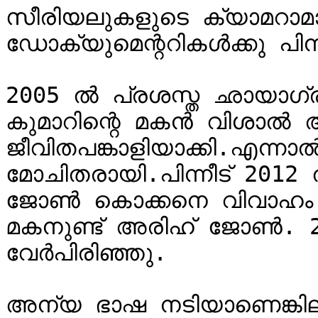
സീരിയലുകളുടെ ക്യാമറാമ
ഡോക്യുമെന്ററികൾക്കു പിന്നിലു
2005 ൽ പ്രശസ്ത ഛായാഗ്
കുമാറിന്റെ മകൻ വിശാൽ അ
ജീവിതപങ്കാളിയാക്കി.എന്
മോചിതരായി.പിന്നീട് 201
ജോൺ കൊക്കനെ വിവാഹം 
മകനുണ്ട് അരിഹ് ജോൺ. 2
വേർപിരിഞ്ഞു.

അന്യ ഭാഷ നടിയാണെങ്കി