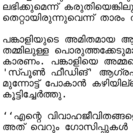
ലഭിക്കുമെന്ന് കരുതിയെങ്ക
തെറ്റായിരുന്നുവെന്ന് താരം 
പങ്കാളിയുടെ അമിതമായ ആശ
തമ്മിലുള്ള പൊരുത്തക്കേ
കാരണം. പങ്കാളിയെ അമ്മയെ
'സ്പൂൺ ഫീഡിങ്' ആഗ്രഹിക്
മുന്നോട്ട് പോകാൻ കഴിയില്
കൂട്ടിച്ചേർത്തു.

‘‘എന്റെ വിവാഹജീവിതങ്ങളെക
അത് വെറും ഗോസിപ്പുകൾ മാ