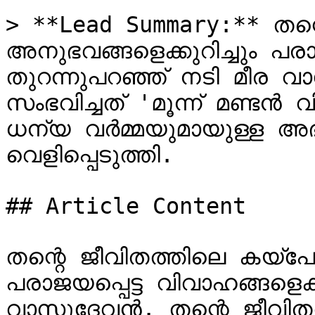
> **Lead Summary:** തന്
അനുഭവങ്ങളെക്കുറിച്ചും പരാജയ
തുറന്നുപറഞ്ഞ് നടി മീര വ
സംഭവിച്ചത് 'മൂന്ന് മണ്ടൻ 
ധന്യ വർമ്മയുമായുള്ള അഭ
വെളിപ്പെടുത്തി.

## Article Content

തന്റെ ജീവിതത്തിലെ കയ്പേറ
പരാജയപ്പെട്ട വിവാഹങ്ങളെക്ക
വാസുദേവൻ. തന്റെ ജീവിതത്ത