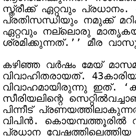
സ്ത്രീക്ക് ഏറ്റവും പ്രധാനം
പ്രതിസന്ധിയും നമുക്ക് മറി
ഏറ്റവും നല്ലൊരു മാതൃക
ശ്രമിക്കുന്നത്.’’ മീര വാസു
കഴിഞ്ഞ വര്‍ഷം മേയ് മാസമ
വിവാഹിതരായത്. 43കാരിയാ
വിവാഹമായിരുന്നു ഇത്. ‘കു
സീരിയലിന്റെ സെറ്റില്‍വച്ച
പിന്നീട് പ്രണയത്തിലാകുന്
വിപിൻ. കൊയമ്പത്തൂരിൽ വച
പ്രധാന വേഷത്തിലെത്തിയ ‘