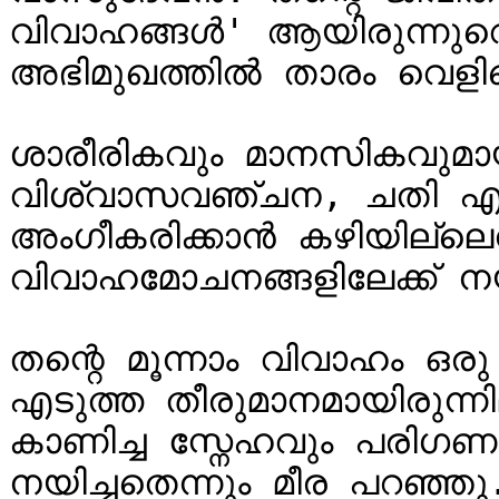
വിവാഹങ്ങൾ' ആയിരുന്നുവെന
അഭിമുഖത്തിൽ താരം വെളിപ്പ
ശാരീരികവും മാനസികവുമാ
വിശ്വാസവഞ്ചന, ചതി എന്ന
അംഗീകരിക്കാൻ കഴിയില്ലെ
വിവാഹമോചനങ്ങളിലേക്ക് നയിച
തന്റെ മൂന്നാം വിവാഹം ഒര
എടുത്ത തീരുമാനമായിരുന്ന
കാണിച്ച സ്നേഹവും പരിഗണ
നയിച്ചതെന്നും മീര പറഞ്ഞ