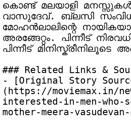
കൊണ്ട്‌ മലയാളി മനസ്സുകള്‍ കീഴടക്കിയ നടിയാണ് മീരാ 
വാസുദേവ്. ബ്ലസി സംവിധ
മോഹൻലാലിന്റെ നായികയായ
അരങ്ങേറ്റം. പിന്നീട് നിരവ
പിന്നീട് മിനിസ്ക്രീനിലൂടെ അ
### Related Links & Sour
- [Original Story Sourc
(https://moviemax.in/ne
interested-in-men-who-s
mother-meera-vasudevan-