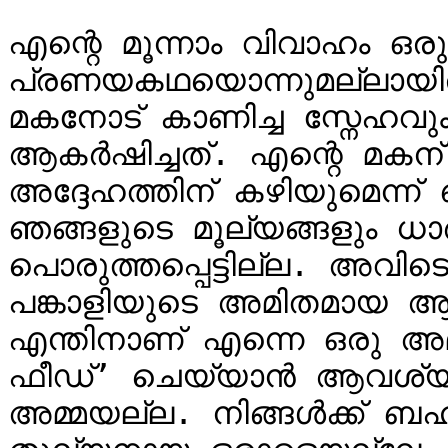
എന്റെ മൂന്നാം വിവാഹം ഒര
പ്രണയകഥയൊന്നുമല്ലായിരു
മകനോട് കാണിച്ച സ്നേഹവ
ആകർഷിച്ചത്. എന്റെ മകന്
അദ്ദേഹത്തിന് കഴിയുമെന്ന്
ഞങ്ങളുടെ മൂല്യങ്ങളും ധാ
പൊരുത്തപ്പെട്ടില്ല. അവിട
പങ്കാളിയുടെ അമിതമായ ആശ്
എന്തിനാണ് എന്നെ ഒരു അമ
ഫീഡ്’ ചെയ്യാൻ ആവശ്യപ്പ
അമ്മയല്ല. നിങ്ങൾക്ക് ബഹു