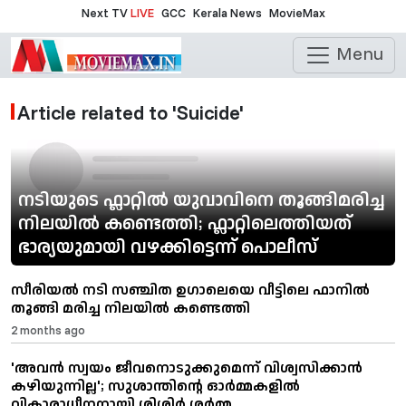
Next TV
LIVE
GCC
Kerala News
MovieMax
Menu
Article related to 'Suicide'
നടിയുടെ ഫ്ലാറ്റിൽ യുവാവിനെ തൂങ്ങിമരിച്ച
നിലയിൽ കണ്ടെത്തി; ഫ്ലാറ്റിലെത്തിയത്
ഭാര്യയുമായി വഴക്കിട്ടെന്ന് പൊലീസ്
സീരിയൽ നടി സഞ്ചിത ഉഗാലെയെ വീട്ടിലെ ഫാനിൽ
തൂങ്ങി മരിച്ച നിലയിൽ കണ്ടെത്തി
2 months ago
'അവൻ സ്വയം ജീവനൊടുക്കുമെന്ന് വിശ്വസിക്കാൻ
കഴിയുന്നില്ല'; സുശാന്തിന്റെ ഓർമ്മകളിൽ
വികാരാധീനനായി ശിശിർ ശർമ്മ