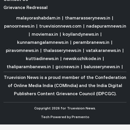
Grievance Redressal
malayorashabdam.in
|
thamarasserynews.in
|
panoornews.in
|
truevisionnews.com
|
nadapuramnews.in
|
moviemax.in
|
koyilandynews.in
|
kunnamangalamnews.in
|
perambranews.in
|
piravomnews.in
|
thalasserynews.in
|
vatakaranews.in
|
kuttiadinews.in
|
newskozhikode.in
|
thaliparambanews.in
|
gccnews.in
|
balusserynews.in
|
Truevision News is a proud member of the
Confederation
of Online Media India (COMIndia)
and the
India Digital
Publishers Content Grievance Council (IDPCGC)
.
Copyright 2026 for Truevision News.
Tech Powered by
Premento