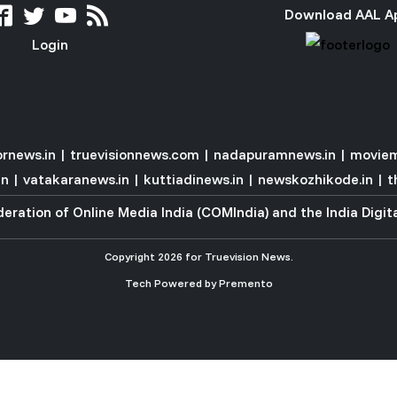
Download AAL A
Login
rnews.in
|
truevisionnews.com
|
nadapuramnews.in
|
moviem
in
|
vatakaranews.in
|
kuttiadinews.in
|
newskozhikode.in
|
t
eration of Online Media India (COMIndia)
and the
India Digi
Copyright 2026 for Truevision News.
Tech Powered by
Premento