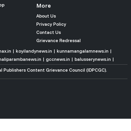
pp
More
About Us
Privacy Policy
Contact Us
Grievance Redressal
ax.in
|
koyilandynews.in
|
kunnamangalamnews.in
|
haliparambanews.in
|
gccnews.in
|
balusserynews.in
|
tal Publishers Content Grievance Council (IDPCGC)
.