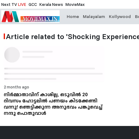
Next TV
LIVE
GCC
Kerala News
MovieMax
Home
Malayalam
Kollywood
B
Article related to 'Shocking Experience
2 months ago
നിർമ്മാതാവിന് കാശില്ല, ഒടുവിൽ 20
ദിവസം ഹോട്ടലിൽ പണയം കിടക്കേണ്ടി
വന്നു! ഞെട്ടിക്കുന്ന അനുഭവം പങ്കുവെച്ച്
നന്ദു പൊതുവാൾ