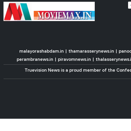
malayorashabdam.in
|
thamarasserynews.in
|
panoo
perambranews.in
|
piravomnews.in
|
thalasserynews.
Truevision News is a proud member of the
Confed