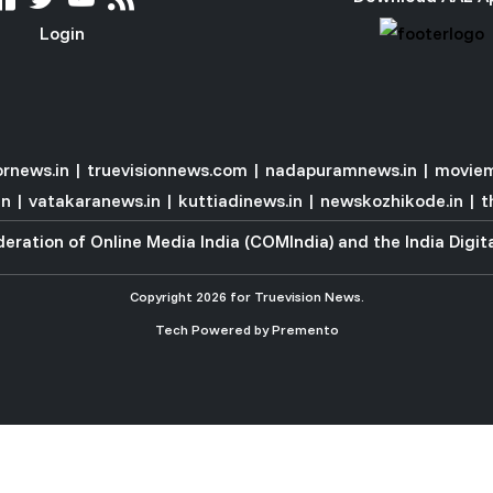
Login
rnews.in
|
truevisionnews.com
|
nadapuramnews.in
|
moviem
in
|
vatakaranews.in
|
kuttiadinews.in
|
newskozhikode.in
|
t
eration of Online Media India (COMIndia)
and the
India Digi
Copyright 2026 for Truevision News.
Tech Powered by
Premento