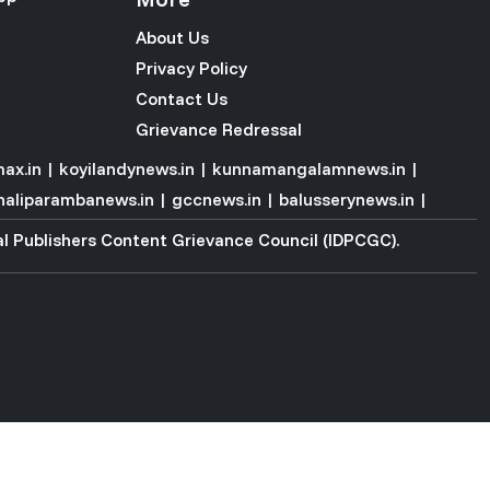
About Us
Privacy Policy
Contact Us
Grievance Redressal
ax.in
|
koyilandynews.in
|
kunnamangalamnews.in
|
haliparambanews.in
|
gccnews.in
|
balusserynews.in
|
tal Publishers Content Grievance Council (IDPCGC)
.