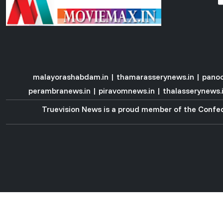
malayorashabdam.in
|
thamarasserynews.in
|
panoo
perambranews.in
|
piravomnews.in
|
thalasserynews.
Truevision News is a proud member of the
Confed