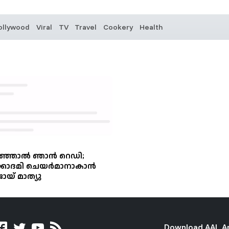
ollywood
Viral
TV
Travel
Cookery
Health
 പറഞ്ഞാല്‍ ഞാൻ റെഡി;
്കാദമി ചെയര്‍മാനാകാന്‍
ജോയ് മാത്യു
Download AAL A