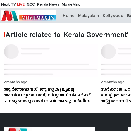
Next TV
LIVE
GCC
Kerala News
MovieMax
Home
Malayalam
Kollywood
B
Article related to 'Kerala Government'
2 months ago
2 months ago
ആർത്തവാവധി ആനുകൂല്യമല്ല,
സര്‍ക്കാര്‍
അനിവാര്യതയാണ്; വിദ്യാർഥിനികൾക്ക്
ചലച്ചിത്ര അക
പിന്തുണയുമായി നടൻ അജു വർഗീസ്
തയ്യാറെന്ന് 