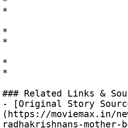
*

*

*

*

*

*

### Related Links & Sour
- [Original Story Sourc
(https://moviemax.in/ne
radhakrishnans-mother-b