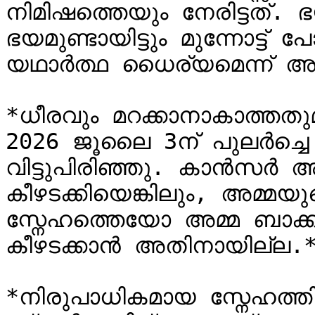
നിമിഷത്തെയും നേരിട്ടത്. ഭ
ഭയമുണ്ടായിട്ടും മുന്നോട്ട്
യഥാർത്ഥ ധൈര്യമെന്ന് അമ്മ
*ധീരവും മറക്കാനാകാത്തത
2026 ജൂലൈ 3ന് പുലർച്ചെ 
വിട്ടുപിരിഞ്ഞു. കാൻസർ അ
കീഴടക്കിയെങ്കിലും, അമ്മ
സ്നേഹത്തെയോ അമ്മ ബാക്
കീഴടക്കാൻ അതിനായില്ല.*
*നിരുപാധികമായ സ്നേഹത്തി