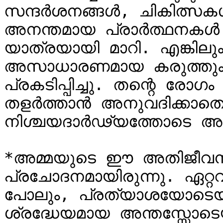
സന്ദർശനങ്ങൾ, ചികിത്സക
അനന്തമായ പ്രാർത്ഥനകൾ 
യാത്രയായി മാറി. എങ്കിലു
അസാധാരണമായ കരുത്തും
പ്രകടിപ്പിച്ചു. തന്റെ രോഗ
തളർത്താൻ അനുവദിക്കാത
നിശ്ചയദാർഢ്യത്തോടെ അമ്
*അമ്മയുടെ ഈ അതിജീവനശേഷ
പ്രചോദനമായിരുന്നു. ഏറ്
പോലും, പ്രത്യാശയോടെയു
ശ്രദ്ധേയമായ അന്തസ്സോട