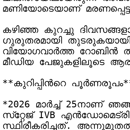
മണിയോടെയാണ് മരണപ്പെട്ടത
കഴിഞ്ഞ കുറച്ചു ദിവസങ്
ഗുരുതരമായി തുടരുകയായിര
വിയോഗവാർത്ത റോബിൻ ത
മീഡിയ പേജുകളിലൂടെ ആരാ
**കുറിപ്പിന്‍റെ പൂർണരൂപം**
*2026 മാർച്ച് 25നാണ് ഞങ്ങളു
സ്‌റ്റേജ് IVB എൻഡോമെട്രിയൽ കാർസിനോമ (കാൻസർ) 
സ്ഥിരീകരിച്ചത്. അന്നുമുത