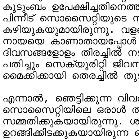
കുടുംബം ഉപേക്ഷിച്ചതിനെത
പിന്നീട് സൊസൈറ്റിയുടെ
കഴിയുകയുമായിരുന്നു. വ
നായയെ കാണാതായപ്പോൾ മഞ്ജ
ദിവസങ്ങളോളം തിരച്ചിൽ നടത
പതിച്ചും സെക്യൂരിറ്റി ജീവ
മൈക്കിക്കായി തെരച്ചിൽ തുട
എന്നാൽ, ഞെട്ടിക്കുന്ന വിവര
സൊസൈറ്റിയിലെ ഒരാൾ തന
സമ്മതിക്കുകയായിരുന്നു. ശാ
ഉറങ്ങിക്കിടക്കുകയായിരുന്ന