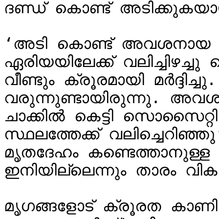
ദണ്ഡ് കൊണ്ട് അടിക്കുകയായ
‘അടി കൊണ്ട് അവശനായ ന
ഏരിയയിലേക്ക് വലിച്ചിഴച്ച
വീണ്ടും ക്രൂരമായി മർദ്ദിച്
വരുന്നുണ്ടായിരുന്നു. അ
ചാക്കിൽ കെട്ടി സൊസൈറ്റി
സ്ഥലത്തേക്ക് വലിച്ചെറി
മൃതദേഹം കണ്ടെത്താനുള്ള ശ
ഇനിയില്ലെന്നും താരം വി
മൃഗങ്ങളോട് ക്രൂരത കാണിക്