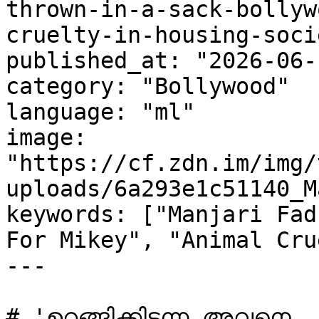
thrown-in-a-sack-bollyw
cruelty-in-housing-socie
published_at: "2026-06-
category: "Bollywood"

language: "ml"

image: 
"https://cf.zdn.im/img/
uploads/6a293e1c51140_M
keywords: ["Manjari Fad
For Mikey", "Animal Cru
---

# 'ഉറങ്ങിക്കിടന്ന അവനെ  ഇ