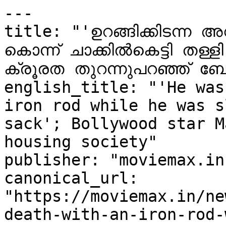
---

title: "'ഉറങ്ങിക്കിടന്ന അ
കൊന്ന് ചാക്കിൽകെട്ടി തള
ക്രൂരത തുറന്നുപറഞ്ഞ് ബോ
english_title: "'He was
iron rod while he was s
sack'; Bollywood star M
housing society"

publisher: "moviemax.in"
canonical_url: 
"https://moviemax.in/ne
death-with-an-iron-rod-