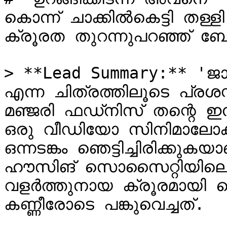
കൊന്ന് ചാക്കിൽകെട്ടി തള
ക്രൂരത തുറന്നുപറഞ്ഞ് ബോ
> **Lead Summary:** 'ജ
എന്ന ചിത്രത്തിലൂടെ പ്ര
മഞ്ജരി ഫഡ്‌നിസ് തന്റെ ഇൻസ്റ്റാഗ്രാം പേജിൽ പങ്കുവെച്ച 
ഒരു വീഡിയോ സിനിമാലോകത
ഒന്നടങ്കം ഞെട്ടിച്ചിരിക്കുക
ഹൗസിങ് സൊസൈറ്റിയിലെ 'മ
വളർത്തുനായ ക്രൂരമായി കൊ
കണ്ണീരോടെ പങ്കുവെച്ചത്.
