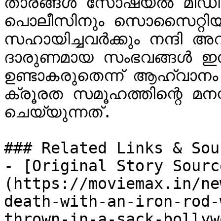
താരങ്ങൾ സോഷ്യൽ മീഡിയ
പൊലീസിനും സൊസൈറ്റിയിലെ
സഹായിച്ചവർക്കും നന്ദി അറി
ദാരുണമായ സംഭവങ്ങൾ ഇന
ഉണ്ടാകരുതെന്ന് ആഹ്വാനം
ക്രൂരത സമൂഹത്തിന്റെ മനസ
ചെയ്യുന്നത്.

### Related Links & Sour
- [Original Story Sourc
(https://moviemax.in/ne
death-with-an-iron-rod-
thrown-in-a-sack-bollyw