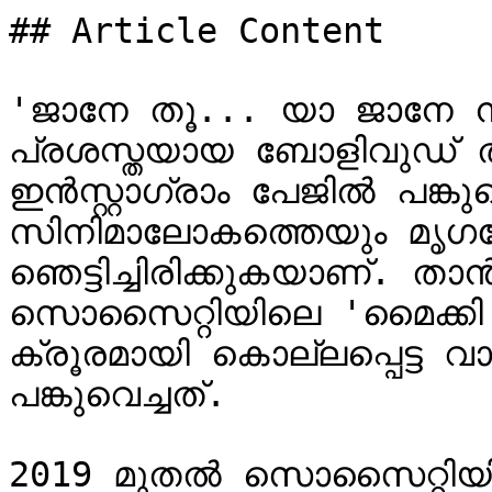
## Article Content

'ജാനേ തൂ... യാ ജാനേ നാ
പ്രശസ്തയായ ബോളിവുഡ് താരം മഞ്
ഇൻസ്റ്റാഗ്രാം പേജിൽ പങ്ക
സിനിമാലോകത്തെയും മൃഗസ്ന
ഞെട്ടിച്ചിരിക്കുകയാണ്. ത
സൊസൈറ്റിയിലെ 'മൈക്കി' 
ക്രൂരമായി കൊല്ലപ്പെട്ട 
പങ്കുവെച്ചത്.

2019 മുതൽ സൊസൈറ്റിയില