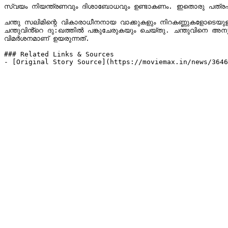
സ്വയം നിയന്ത്രണവും ദിശാബോധവും ഉണ്ടാകണം. ഇതൊരു പത്രപ
ചന്തു സലിമിന്റെ വികാരാധീനനായ വാക്കുകളും നിറകണ്ണുകളോടെയുള്ള അഭ
ചന്തുവിൻ്റെ ദു:ഖത്തിൽ പങ്കുചേരുകയും ചെയ്‌തു. ചന്തുവിനെ അനുകൂലിച്ചാണ് ഏറെ കമന്റുകളും വന്നുകൊണ്ടിരിക്കുന്നത്. ആളുകളുടെ ഇത്തരം പ്രവര്‍ത്തികള്‍ക്കെതിരെ സോഷ്യല്‍ മീഡിയയില്‍ രൂക്ഷ 
വിമര്‍ശനമാണ് ഉയരുന്നത്.

### Related Links & Sources

- [Original Story Source](https://moviemax.in/news/364