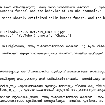
കാൻ മകൻ നിലവിളിക്കുന്നു, ഒന്നു സമാധാനത്തോടെ കരയാൻ..'; രൂ
Kumar's funeral and the behavior of YouTube channels."

-menon-sharply-criticized-salim-kumars-funeral-and-the-b
e-uploads/6a265102f2a09_CHANDU.jpg"

uneral", "YouTube Channels", "Chandu"]

ൻ നിലവിളിക്കുന്നു, ഒന്നു സമാധാനത്തോടെ കരയാൻ..'; രൂക്ഷ വി
ായിരുന്നു ഇക്കൂട്ടരെന്നും ഇത് പത്രപ്രവർത്തനമല്ല, അശ്ലീലവും
 ശ്രമിക്കുന്നു, ഹൃദയഭേദകമായ ദുഃഖവും വേദനയും നിറഞ്ഞ ഒരു നിമി
ുകൂട്ടുന്നു, ഇരയെ ലക്ഷ്യമാക്കി കൂടുതൽ അടുത്തെത്തുന്ന കഴുകന
ട്ട് മാറാൻ ആവശ്യപ്പെടുന്നു, ഒന്നു സമാധാനത്തോടെ കരയാൻ.. നാം 
സമാധാനത്തോടെ ദുഃഖിക്കാൻ അനുവദിക്കുക, അവർക്ക് ഇതിനകം തന്നെ