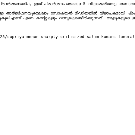
്രവർത്തനമല്ല, ഇത് പ്രദർശനപരതയാണ്! വികാരഭരിതവും അനാവശ്
്യർഥനയുമെല്ലാം സോഷ്യൽ മീഡിയയിൽ വ്യാപകമായി പ്രചരിച്ചു. വിഡിയോ വ
625/supriya-menon-sharply-criticized-salim-kumars-funeral