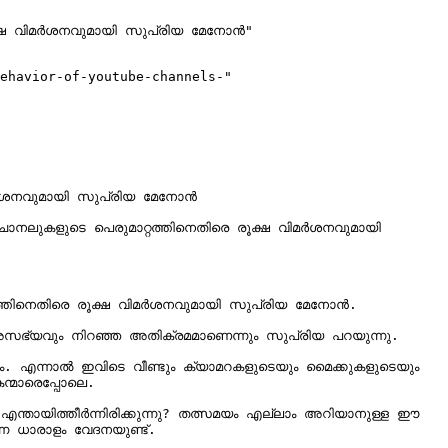
ക്ഷ വിമർശനവുമായി സുപ്രിയ മേനോൻ"

ehavior-of-youtube-channels-"

മർശനവുമായി സുപ്രിയ മേനോൻ

 അസഭ്യവും നിറഞ്ഞ അതിക്രമമാണെന്നും സുപ്രിയ പറയുന്നു.

ഷം. എന്നാൽ ഇവിടെ വീണ്ടും ക്യാമറകളുടെയും മൈക്കുകളുടെയും 
്മാരെപ്പോലെ.

എന്തായിത്തീർന്നിരിക്കുന്നു? തത്സമയം എല്ലാം അറിയാനുള്ള ഈ 
 ധാരാളം വേദനയുണ്ട്.
