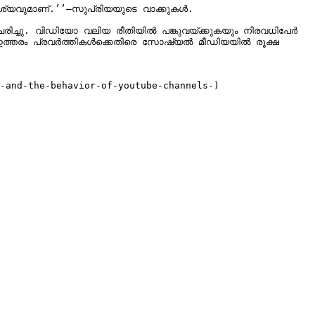
യവുമാണ്.’’–സുപ്രിയയുടെ വാക്കുകൾ.

ലിയ രീതിയിൽ പങ്കുവയ്‌ക്കുകയും നിരവധിപേർ 
-and-the-behavior-of-youtube-channels-)