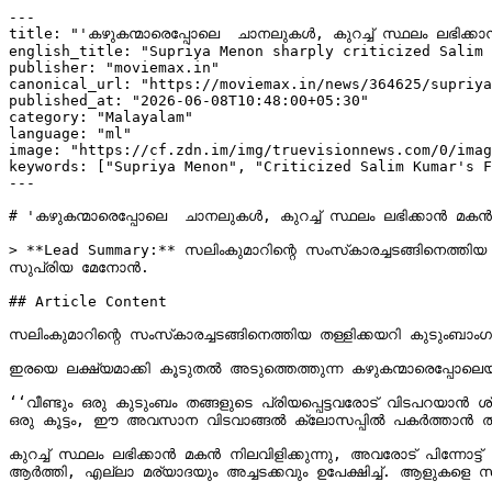
---

title: "'കഴുകന്മാരെപ്പോലെ  ചാനലുകൾ, കുറച്ച് സ്ഥലം ലഭിക്
english_title: "Supriya Menon sharply criticized Salim 
publisher: "moviemax.in"

canonical_url: "https://moviemax.in/news/364625/supriya
published_at: "2026-06-08T10:48:00+05:30"

category: "Malayalam"

language: "ml"

image: "https://cf.zdn.im/img/truevisionnews.com/0/imag
keywords: ["Supriya Menon", "Criticized Salim Kumar's F
---

# 'കഴുകന്മാരെപ്പോലെ  ചാനലുകൾ, കുറച്ച് സ്ഥലം ലഭിക്കാൻ മക
> **Lead Summary:** സലിംകുമാറിന്റെ സംസ്‌കാരച്ചടങ്ങിനെത്തിയ തള്ളിക്കയറി കുടുംബാംഗങ്ങളെപ്പോലും അസ്വസ്ഥരാക്കിയ യൂട്യൂബ് ചാനലുകളുടെ പെരുമാറ്റത്തിനെതിരെ രൂക്ഷ വിമർശനവുമായി 
സുപ്രിയ മേനോൻ.

## Article Content

സലിംകുമാറിന്റെ സംസ്‌കാരച്ചടങ്ങിനെത്തിയ തള്ളിക്കയറി കുടുംബാംഗങ്ങളെപ്പോലും അസ്വസ്ഥരാക്കിയ യൂട്യൂബ് ചാനലുകളുടെ പെരുമാറ്റത്തിനെതിരെ രൂക്ഷ വിമർശനവുമായി സുപ്രിയ മേനോൻ.

ഇരയെ ലക്ഷ്യമാക്കി കൂടുതൽ അടുത്തെത്തുന്ന കഴുകന്മാരെപ്പോലെയ
‘‘വീണ്ടും ഒരു കുടുംബം തങ്ങളുടെ പ്രിയപ്പെട്ടവരോട് വിടപറയാൻ
ഒരു കൂട്ടം, ഈ അവസാന വിടവാങ്ങൽ ക്ലോസപ്പിൽ പകർത്താൻ തിരക്ക
കുറച്ച് സ്ഥലം ലഭിക്കാൻ മകൻ നിലവിളിക്കുന്നു, അവരോട് പിന്നോ
ആർത്തി, എല്ലാ മര്യാദയും അച്ചടക്കവും ഉപേക്ഷിച്ച്. ആളുകളെ 