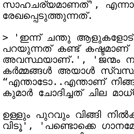
സാഹചര്യമാണത്', എന്നാണ
രേഖപ്പെടുത്തുന്നത്.

> 'ഇന്ന് ചന്തു ആളുകളോട് 
പറയുന്നത് കണ്ട് കഷ്ടമാണ്
അവസ്ഥയാണ്.', 'ജന്മം ന
കർമ്മങ്ങൾ അയാൾ സ്വസ്
“എന്താടോ..എന്താണ് നിങ്ങ
കുമാർ ചോദിച്ചത് ചില മാധ
ഉള്ളും പുറവും വിങ്ങി നിൽ
വിടൂ', 'പണ്ടൊക്കെ ഗാനമേള