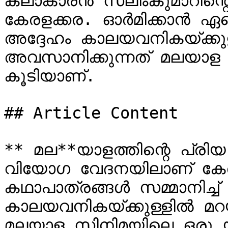
കലാകാരൻ സലിംകുമാറിന്റ
കേരളക്കര. ഓർമിക്കാൻ ഏറെ
അദ്ദേഹം കാലയവനികയ്ക്കു
അവസാനിക്കുന്നത് മലയാള 
കൂടിയാണ്.

## Article Content

** മല**യാളത്തിന്റെ പ്രി
വിയോ​ഗ വേദനയിലാണ് കേര
കഥാപാത്രങ്ങൾ സമ്മാനിച്ച് 
കാലയവനികയ്ക്കുള്ളിൽ മറ
മലയാള സിനിമയിലെ ഒരു യു