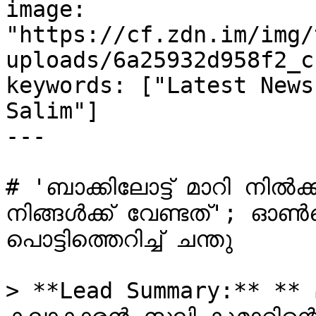
image: 
"https://cf.zdn.im/img/
uploads/6a25932d958f2_c
keywords: ["Latest News
Salim"]

---

# 'ബാക്കിലോട്ട് മാറി നിൽക
നിങ്ങൾക്ക് വേണ്ടത്'; 
പൊട്ടിത്തെറിച്ച് ചന്തു

> **Lead Summary:** ** മ