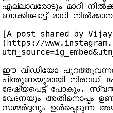
എല്ലാവരോടും മാറി നിൽക്
ബാക്കിലോട്ട് മാറി നിൽക്കാന
[A post shared by Vijay
(https://www.instagram.
utm_source=ig_embed&utm
ഈ വീഡിയോ പുറത്തുവന്നതിന
പിന്തുണയുമായി നിരവധി 
ദേഷ്യപെട്ട് പോകും. സ്വന്ത
വേദനയും അതിനൊപ്പം ഉണ്ടായ
സമ്മർദ്ദവും ഉൾപ്പെടുന്ന 