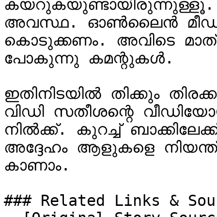
കയറുകയുണ്ടായിരുന്നുള്ളൂ
അവസ്ഥ. ഓൺലൈൻ മീഡിയക്ക
കൊടുക്കണം. അവിടെ മാത്
പോകുന്നു കമന്റുകൾ.

ഇതിനിടയിൽ തിക്കും തിരക്കും 
വിഡി സതീശന്റെ വീഡിയോയും പ
നിൽക്ക്. കുറച്ച് ബാക്കിലേക്
അദ്ദേഹം ആളുകളെ നിയന്ത്ര
കാണാം.

### Related Links & Sour