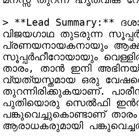
> **Lead Summary:** ദശ
വിജയഗാഥ തുടരുന്ന സൂപ്പ
പ്രണയനായകനായും ആക്ഷ
സൂപ്പർഹീറോയായും വെള്ളിത
താരം, താൻ ഇനി അഭിനയിക്ക
വ്യത്യസ്തമായ ഒരു വേഷത്തെക
തുറന്നിരിക്കുകയാണ്. പാരീസ
പുതിയൊരു സെൽഫി ഇൻസ്റ്റ
പങ്കുവെച്ചുകൊണ്ടാണ് ത
ആരാധകരുമായി പങ്കുവെച്ചത