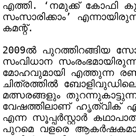
എത്തി. ‘നമുക്ക് കോഫി കുടിച
സംസാരിക്കാം’ എന്നായിര
കമന്റ്.

2009ൽ പുറത്തിറങ്ങിയ സ
സംവിധാന സംരംഭമായിരുന്
മോഹവുമായി എത്തുന്ന രണ
ചിത്രത്തിൽ ബോളിവുഡിലെ ക
മത്സരങ്ങളും തുറന്നുകാട്ടുന
വേഷത്തിലാണ് ഹൃത്വിക് എ
എന്ന സൂപ്പർസ്റ്റാർ കഥാപാത്രം
പുറമെ വളരെ ആകർഷകമായ വ