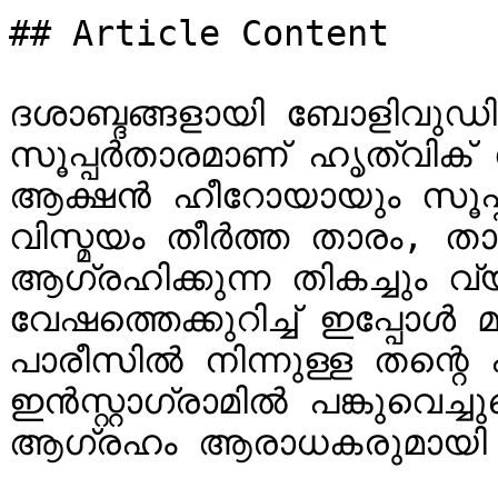
## Article Content

ദശാബ്ദങ്ങളായി ബോളിവുഡി
സൂപ്പർതാരമാണ് ഹൃത്വി
ആക്ഷൻ ഹീറോയായും സൂപ്പ
വിസ്മയം തീർത്ത താരം, ത
ആഗ്രഹിക്കുന്ന തികച്ചും വ
വേഷത്തെക്കുറിച്ച് ഇപ്പോൾ മ
പാരീസിൽ നിന്നുള്ള തന്റ
ഇൻസ്റ്റാഗ്രാമിൽ പങ്കുവെ
ആഗ്രഹം ആരാധകരുമായി പങ്