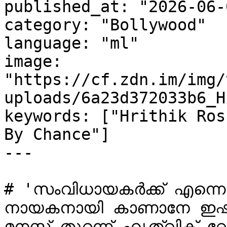
published_at: "2026-06-
category: "Bollywood"

language: "ml"

image: 
"https://cf.zdn.im/img/
uploads/6a23d372033b6_H
keywords: ["Hrithik Ros
By Chance"]

---

# 'സംവിധായകർക്ക് എന്നെ
നായകനായി കാണാനേ ഇഷ്ടമ
മനസ്സ് തുറന്ന് ഹൃത്വിക് 