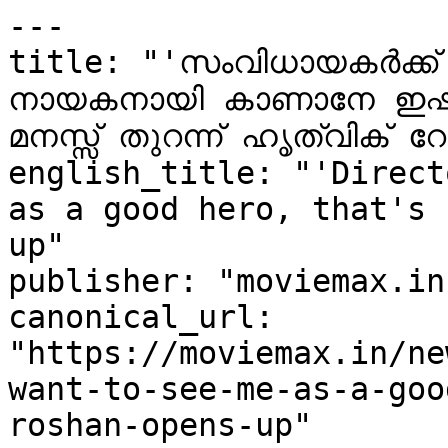
---

title: "'സംവിധായകർക്ക്
നായകനായി കാണാനേ ഇഷ്ടമ
മനസ്സ് തുറന്ന് ഹൃത്വിക് 
english_title: "'Direct
as a good hero, that's 
up"

publisher: "moviemax.in"
canonical_url: 
"https://moviemax.in/ne
want-to-see-me-as-a-goo
roshan-opens-up"
