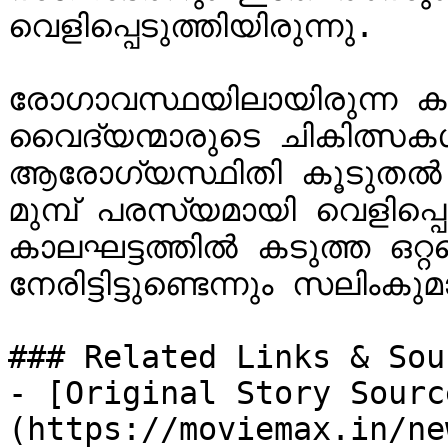
വെളിപ്പെടുത്തിയിരുന്നു.

രോഗാവസ്ഥയിലായിരുന്ന ക
വൈദ്യന്മാരുടെ ചികിത്സകൾ
ആരോഗ്യസ്ഥിതി കൂടുതൽ വ
മുമ്പ് പരസ്യമായി വെളിപ്പെ
കാലഘട്ടത്തിൽ കടുത്ത ഒറ്റ
നേരിട്ടിട്ടുണ്ടെന്നും സലിംകു
### Related Links & Sour
- [Original Story Sourc
(https://moviemax.in/ne