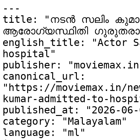
---

title: "നടൻ സലിം കുമാർ 
ആരോഗ്യസ്ഥിതി ഗുരുതരാവസ്
english_title: "Actor S
hospital"

publisher: "moviemax.in"
canonical_url: 
"https://moviemax.in/ne
kumar-admitted-to-hospit
published_at: "2026-06-
category: "Malayalam"

language: "ml"
