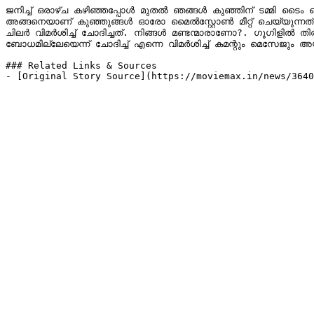
ജനിച്ച് ഒരാഴ്ച കഴിഞ്ഞപ്പോൾ മുതൽ ഞങ്ങൾ കുഞ്ഞിന് ടമ്മി ടൈം കൊടുക്കുന്നുണ്ട് ‌. തുടക്കത്തിൽ മുപ്പത് സെക്കന്റായിരുന്നു ചെയ്യിപ്പിച്ചിരുന്നത്. കഴിഞ്ഞ 
അങ്ങനെയാണ് കു‍ഞ്ഞുങ്ങൾ ഓരോ മൈൽസ്റ്റോൺ മീറ്റ് ചെയ്യുന്നത്
ചിലർ വിമർശിച്ച് ചോദിച്ചത്. നിങ്ങൾ മണ്ടന്മാരാണോ?. ഗൂഗിളിൽ തിരഞ്ഞാൽ പോലും ലഭിക്കുന്ന അ‌ടിസ്ഥാന വിവരങ്ങളാണ് ഇതൊക്കെ. ടമ്
ബോധമില്ലേയെന്ന് ചോദിച്ച് എന്നെ വിമർശിച്ച് കമന്റും മെസേജും 
### Related Links & Sources

- [Original Story Source](https://moviemax.in/news/3640