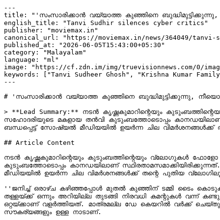
---

title: "'സംസാരിക്കാൻ വയ്യാത്ത കുഞ്ഞിനെ ബുദ്ധിമുട്ടിക്കു
english_title: "Tanvi Sudhir silences cyber critics"

publisher: "moviemax.in"

canonical_url: "https://moviemax.in/news/364049/tanvi-s
published_at: "2026-06-05T15:43:00+05:30"

category: "Malayalam"

language: "ml"

image: "https://cf.zdn.im/img/truevisionnews.com/0/imag
keywords: ["Tanvi Sudheer Ghosh", "Krishna Kumar Family
---

# 'സംസാരിക്കാൻ വയ്യാത്ത കുഞ്ഞിനെ ബുദ്ധിമുട്ടിക്കുന്നു, 
> **Lead Summary:** നടൻ കൃഷ്ണകുമാറിന്റെയും കുടുംബത്തി
സഹോദരിയുടെ മകളായ തൻവി കുടുംബത്തോടൊപ്പം കാനഡയിലാണ് സ്ഥിരത
ബന്ധപ്പെട്ട് സോഷ്യൽ മീഡിയയിൽ ഉയർന്ന ചില വിമർശനങ്ങൾക്ക്
## Article Content

നടൻ കൃഷ്ണകുമാറിന്റെയും കുടുംബത്തിന്റെയും വ്ലോഗുകൾ ഫ
കുടുംബത്തോടൊപ്പം കാനഡയിലാണ് സ്ഥിരതാമസമാക്കിയിരിക്കുന്നത്. 
മീഡിയയിൽ ഉയർന്ന ചില വിമർശനങ്ങൾക്ക് തന്റെ പുതിയ വ്ലോഗി
''ജനിച്ച് ഒരാഴ്ച കഴിഞ്ഞപ്പോൾ മുതൽ കുഞ്ഞിന് ടമ്മി ടൈം കൊടുക്ക
തള്ളയ്ക്ക് ഒന്നും അറിയില്ല തുടങ്ങി നിരവധി കമന്റുകൾ വന്
ഒറ്റയ്ക്കാണ് വളർത്തിയത്. മാത്രമല്ല ഡേ കെയറിൽ വർക്ക് ചെയ്തുള
സൗകര്യങ്ങളും ഉള്ള നാടാണ്.
