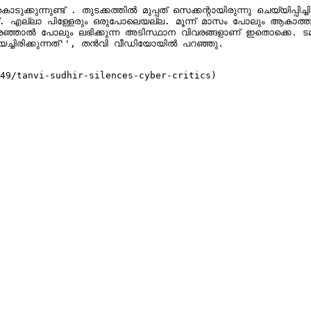
ദിവസം കുഞ്ഞ് തന്നെ കമിഴ്ന്ന് വീണു. 
. എല്ലാ പിള്ളേരും ഒരുപോലെയല്ല. മൂന്ന് മാസം പോലും ആകാത്ത കു
മി ടൈമിനെ കുറിച്ച് ഒന്നുമറിയാത്തവരാണ് ഡോക്ടറായി വന്ന് 
അയച്ചിരിക്കുന്നത്'', തൻവി വീഡിയോയിൽ പറഞ്ഞു.

49/tanvi-sudhir-silences-cyber-critics)