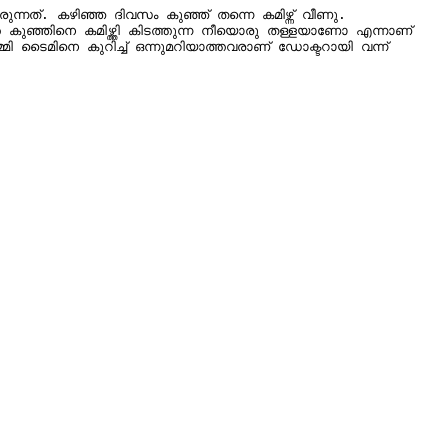
ഞ്ഞിനെ കമിഴ്ത്തി കിടത്തുന്ന നീയൊരു തള്ളയാണോ എന്നാണ് 