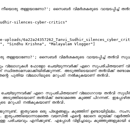
ന്നു, നീയൊരു തള്ളയാണോ?'; സൈബർ വിമർശകരുടെ വായടപ്പിച്ച് തൻവ
udhir-silences-cyber-critics"

e-uploads/6a22a24357262_Tanvi_Sudhir_silences_cyber_crit
", "Sindhu Krishna", "Malayalam Vlogger"]

നീയൊരു തള്ളയാണോ?'; സൈബർ വിമർശകരുടെ വായടപ്പിച്ച് തൻവി സുധീ
ന്റെയും വ്ലോഗുകൾ ഫോളോ ചെയ്യുന്നവർക്ക് ഏറെ സുപരിചിതയാണ്
ാമസമാക്കിയിരിക്കുന്നത്. അടുത്തിടെയാണ് തൻവിക്ക് രണ്ടാമത്തെ
 തന്റെ പുതിയ വ്ലോഗിലൂടെ മറുപടി നൽകുകയാണ് തൻവി.

ോളോ ചെയ്യുന്നവർക്ക് ഏറെ സുപരിചിതയാണ് വ്ലോഗറായ തൻവി സു
അടുത്തിടെയാണ് തൻവിക്ക് രണ്ടാമത്തെ കുഞ്ഞ് പിറന്നത്. ഇപ്പോഴിത
ലൂടെ മറുപടി നൽകുകയാണ് തൻവി.

ുന്നുണ്ട്. ഇതുവരെ ഒരു പ്രശ്നങ്ങളും കുഞ്ഞിന് ഉണ്ടായിട്ടില്ല. സംസാ
ന് കണ്ടു. ഇരുപത്തിയൊന്നാമത്തെ വയസിൽ എന്റെ മോനെ ഒറ്റയ്ക്
്ള പരിചയവും എനിക്കുണ്ട്. എപ്പോൾ വിളിച്ചാലും കുഞ്ഞുങ്ങളുമായി 