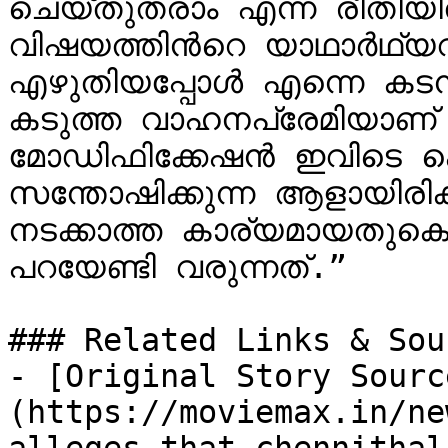
ചെയ്തുതരാം എന്ന രീതിയില
വിഷയത്തിന്‍റെ യാഥാര്‍ഥ്യവുമ
എഴുതിയപ്പോള്‍ എന്നെ കടന്
കടുത്ത വാഹനപ്രേമിയാണ് ഞ
മോഡിഫിക്കേഷന്‍ ഇവിടെ കൊ
സന്തോഷിക്കുന്ന ആളായിരിക്
നടക്കാത്ത കാര്യമായതുകൊണ്
പറയേണ്ടി വരുന്നത്.”

### Related Links & Sour
- [Original Story Sourc
(https://moviemax.in/ne