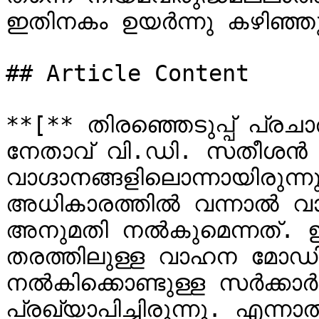
ഇതിനകം ഉയർന്നു കഴിഞ്ഞു
## Article Content

**[** തിരഞ്ഞെടുപ്പ് പ്ര
നേതാവ് വി.ഡി. സതീശൻ 
വാഗ്ദാനങ്ങളിലൊന്നായിരുന്
അധികാരത്തിൽ വന്നാൽ വാ
അനുമതി നൽകുമെന്നത്. ഇത
തരത്തിലുള്ള വാഹന മോഡി
നൽകിക്കൊണ്ടുള്ള സർക്കാർ 
പ്രഖ്യാപിച്ചിരുന്നു. എന