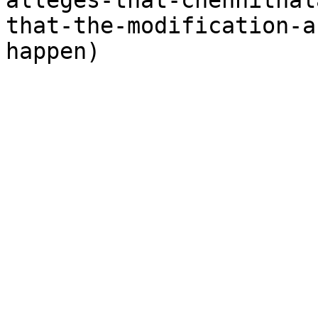
alleges-that-chennithal
that-the-modification-a
happen)