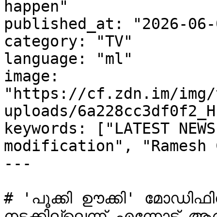
happen"

published_at: "2026-06-
category: "TV"

language: "ml"

image: 
"https://cf.zdn.im/img/
uploads/6a228cc3df0f2_H
keywords: ["LATEST NEWS
modification", "Ramesh 
---

# 'പൂക്കി ഊക്കി' മോഡിഫി
നടക്കില്ലെന്ന് എന്നോട് ആ