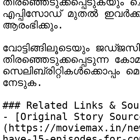
തിരഞ്ഞെടുക്കപ്പെടുകയും 
എപ്പിസോഡ് മുതൽ ഇവർക്കായ
ആരംഭിക്കും.

വോട്ടിങ്ങിലൂടെയും ജഡ്ജസ
തിരഞ്ഞെടുക്കപ്പെടുന്ന കോമണ
സെലിബ്രിറ്റികൾക്കൊപ്പം 
നേടുക.

### Related Links & Sour
- [Original Story Sourc
(https://moviemax.in/ne
have-15-episodes-for-co