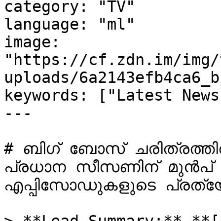
category: "TV"

language: "ml"

image: 
"https://cf.zdn.im/img/
uploads/6a2143efb4ca6_b
keywords: ["Latest News
---

# ബിഗ് ബോസ് ചരിത്രത്ത
പ്രധാന സീസണിന് മുൻപ് സ
എപ്പിസോഡുകളുടെ പ്രത്യേ