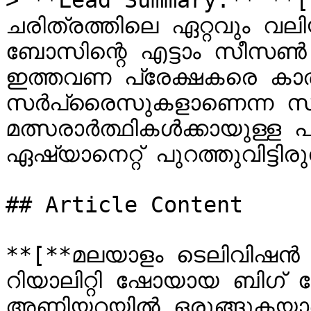
> **Lead Summary:** **
ചരിത്രത്തിലെ ഏറ്റവും വല
ബോസിന്റെ എട്ടാം സീസൺ
ഇത്തവണ പ്രേക്ഷകരെ കാത്തി
സർപ്രൈസുകളാണെന്ന സ
മത്സരാർത്ഥികൾക്കായുള്ള
ഏഷ്യാനെറ്റ് പുറത്തുവിട്ടിരുന
## Article Content

**[**മലയാളം ടെലിവിഷൻ ച
റിയാലിറ്റി ഷോയായ ബിഗ് 
അണിയറയിൽ ഒരുങ്ങുകയാണ