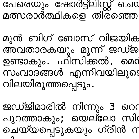
പേരെയും ഷോർട്ട്ലിസ്റ്റ് ചെ
മത്സരാർത്ഥികളെ തിരഞ്ഞെടു
മുൻ ബിഗ് ബോസ് വിജയികള
അവതാരകയും മൂന്ന് ജഡ്
ഉണ്ടാകും. ഫിസിക്കൽ, മെന
സംവാദങ്ങൾ എന്നിവയിലൂടെ
വിലയിരുത്തപ്പെടും.

ജഡ്ജിമാരിൽ നിന്നും 3 റെഡ
പുറത്താകും; യെല്ലോ സി
ചെയ്യപ്പെടുകയും ഗ്രീൻ സി