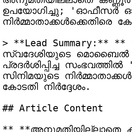
ഉപയോഗിച്ചു; 'ഓഫീസർ ഓൺ
നിർമ്മാതാക്കൾക്കെതിരെ കേ
> **Lead Summary:** **
സ്വദേശിയുടെ മൊബൈൽ 
പ്രദർശിപ്പിച്ച സംഭവത്തി
സിനിമയുടെ നിർമ്മാതാക്കൾ
കോടതി നിർദ്ദേശം.

## Article Content

** **അനുമതിയില്ലാതെ കണ