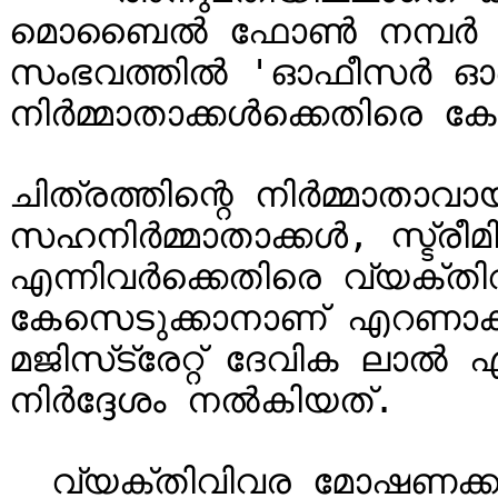
മൊബൈൽ ഫോൺ നമ്പർ സിനിമ
സംഭവത്തിൽ 'ഓഫീസർ ഓൺ 
നിർമ്മാതാക്കൾക്കെതിരെ ക
ചിത്രത്തിന്റെ നിർമ്മാതാവായ മ
സഹനിർമ്മാതാക്കൾ, സ്ട്രീമിങ
എന്നിവർക്കെതിരെ വ്യക്തിവ
കേസെടുക്കാനാണ് എറണാക
മജിസ്‌ട്രേറ്റ് ദേവിക ലാൽ എറണാകുളം പൊലീസിന് 
നിർദ്ദേശം നൽകിയത്.

  വ്യക്തിവിവര മോഷണക്കുറ