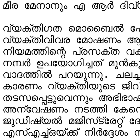
മീര മേനാനും എ ആർ ദിവ്യ
വ്യക്തിഗത മൊബൈൽ ഫോൺ
വ്യക്തിവിവര മോഷണം ആണ
നിയമത്തിന്റെ പ്രസക്ത വകു
നമ്പർ ഉപയോഗിച്ചത് മുൻകൂ
വാദത്തിൽ പറയുന്നു. ചലച്
കാരണം വ്യക്തിയുടെ ജീവ
തടസപ്പെട്ടുവെന്നും അഭിഭ
അന്വേഷണം നടത്തി കേസെ
ജുഡീഷ്യൽ മജിസ്‌ട്രേറ്റ് ദേവിക ലാൽ എറണാകുളം 
എസ്എച്ച്ഒയ്ക്ക് നിർദ്ദേശം