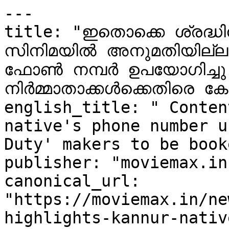
---

title: "ഇതൊക്കെ ശ്രദ്ധിക
സിനിമയിൽ അനുമതിയില്ലാ
ഫോൺ നമ്പർ ഉപയോഗിച്ചു
നിർമ്മാതാക്കൾക്കെതിരെ കേ
english_title: " Conten
native's phone number u
Duty' makers to be booke
publisher: "moviemax.in"
canonical_url: 
"https://moviemax.in/ne
highlights-kannur-nativ