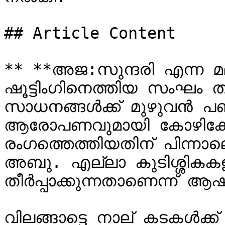
## Article Content

** **അജ:സുന്ദരി എന്ന 
ഷൂട്ടിംഗിനെത്തിയ സംഘം തങ്
സാധനങ്ങള്‍ക്ക് മുഴുവന്‍ 
ആരോപണവുമായി കോഴിക്കോട് 
രംഗത്തെത്തിയതിന് പിന്ന
അബു. എല്ലാ കുടിശ്ശികകളും 
തീര്‍പ്പാക്കുന്നതാണെന്ന് 
വിലങ്ങാട്ടെ നാല് കടകള്‍ക്ക