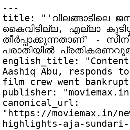
---

title: "'വിലങ്ങാടിലെ ജനങ
കൈവിടില്ല, എല്ലാ കുടിശ്ശി
തീര്‍പ്പാക്കുന്നതാണ്' - സി
പരാതിയിൽ പ്രതികരണവു
english_title: "Content
Aashiq Abu, responds to
film crew went bankrupt
publisher: "moviemax.in"
canonical_url: 
"https://moviemax.in/ne
highlights-aja-sundari-