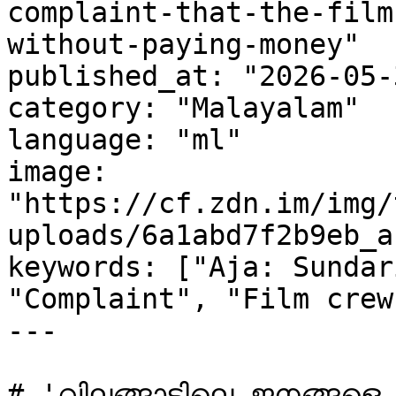
complaint-that-the-film
without-paying-money"

published_at: "2026-05-
category: "Malayalam"

language: "ml"

image: 
"https://cf.zdn.im/img/
uploads/6a1abd7f2b9eb_a
keywords: ["Aja: Sundar
"Complaint", "Film crew"
---

# 'വിലങ്ങാടിലെ ജനങ്ങളെ ഞ