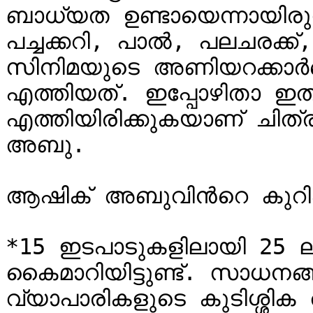
ബാധ്യത ഉണ്ടായെന്നായിരുന
പച്ചക്കറി, പാല്‍, പലചരക്ക്
സിനിമയുടെ അണിയറക്കാര്‍
എത്തിയത്. ഇപ്പോഴിതാ ഇത
എത്തിയിരിക്കുകയാണ് ചിത്രത
അബു.

ആഷിക് അബുവിന്‍റെ കുറിപ്പ
*15 ഇടപാടുകളിലായി 25 ലക
കൈമാറിയിട്ടുണ്ട്. സാധനങ്ങ
വ്യാപാരികളുടെ കുടിശ്ശിക തീ