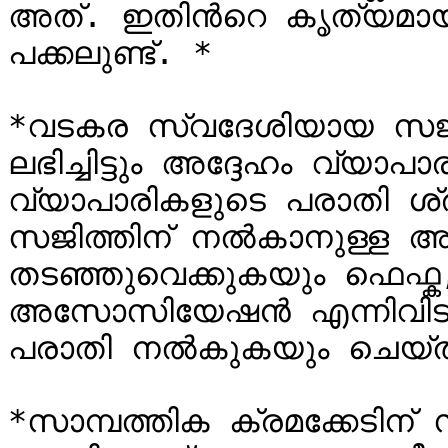
അത്. ഇതിന്‍റെ കൃത്യമായ
പക്കലുണ്ട്. *

*വടകര സ്വദേശിയായ സജിത്
ലഭിച്ചിട്ടും അദ്ദേഹം വ്യാപാ
വ്യാപാരികളുടെ പരാതി ശ്രദ്
സജിത്തിന് നല്‍കാനുള്ള 
തടഞ്ഞുവെക്കുകയും ഫെഫ്ക,
അസോസിയേഷന്‍ എന്നിവിടങ
പരാതി നല്‍കുകയും ചെയ്ത
*സാമ്പത്തിക ക്രമക്കേടിന്