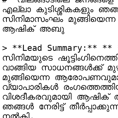
എല്ലാ കുടിശ്ശികകളും ഞങ്ങള്‍ 
സിനിമാസംഘം മുങ്ങിയെന്
ആഷിക് അബു

> **Lead Summary:** **
സിനിമയുടെ ഷൂട്ടിംഗിനെത്ത
വാങ്ങിയ സാധനങ്ങള്‍ക്ക് മ
മുങ്ങിയെന്ന ആരോപണവുമായി
വ്യാപാരികള്‍ രംഗത്തെത്തി
വിശദീകരവുമായി ആഷിക് അ
ഞങ്ങള്‍ നേരിട്ട് തീര്‍പ്പാക
നൽകി.
