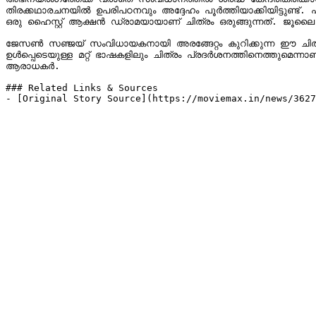
തിരക്കഥാരചനയിൽ ഉപരിപഠനവും അദ്ദേഹം പൂർത്തിയാക്കിയിട്ടുണ്ട
ഒരു ഹൈസ്റ്റ് ആക്ഷൻ ഡ്രാമയായാണ് ചിത്രം ഒരുങ്ങുന്നത്. ജൂലൈ 31-
ജേസൺ സഞ്ജയ് സംവിധായകനായി അരങ്ങേറ്റം കുറിക്കുന്ന ഈ ചിത്രം
ഉൾപ്പെടെയുള്ള മറ്റ് ഭാഷകളിലും ചിത്രം പ്രദർശനത്തിനെത്തുമെന്നാ
ആരാധകർ.

### Related Links & Sources

- [Original Story Source](https://moviemax.in/news/3627