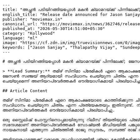
---

title: "അച്ഛൻ പടിയിറങ്ങിയപ്പോൾ മകൻ ക്യാമറയ്ക്ക് പിന്നിലേക
english_title: "Release date announced for Jason Sanjay
publisher: "moviemax.in"

canonical_url: "https://moviemax.in/news/362746/release
published_at: "2026-05-30T14:51:00+05:30"

category: "Kollywood"

language: "ml"

image: "https://cf.zdn.im/img/truevisionnews.com/0/imag
keywords: ["Jason Sanjay", "Thalapathy Vijay", "Sundeep
---

# അച്ഛൻ പടിയിറങ്ങിയപ്പോൾ മകൻ ക്യാമറയ്ക്ക് പിന്നിലേക്ക്; ജ
> **Lead Summary:** തമിഴ് സിനിമാ പ്രേമികൾ ഏറെ ആകാംക്ഷയോടെ കാ
ജേസൺ സഞ്ജയ് ആദ്യമായി സംവിധാനം ചെയ്യുന്ന ചിത്രം എന്ന പ്രത
ചെയ്യുമെന്ന് അണിയറപ്രവർത്തകർ ഔദ്യോഗികമായി പ്രഖ്യാപിച്ചു
## Article Content

തമിഴ് സിനിമാ പ്രേമികൾ ഏറെ ആകാംക്ഷയോടെ കാത്തിരിക്കുന്ന ചിത്രമാണ് ആക്ഷൻ 
സംവിധാനം ചെയ്യുന്ന ചിത്രം എന്ന പ്രത്യേകതയും ഇതിനുണ്ട്. നീണ
അണിയറപ്രവർത്തകർ ഔദ്യോഗികമായി പ്രഖ്യാപിച്ചു.

ഒരു സ്റ്റൈലിഷ് പോസ്റ്ററിനൊപ്പമായിരുന്നു റിലീസ് തിയതിയുടെ പ
സന്ദേശമാണ് അണിയറപ്രവർത്തകർ സോഷ്യൽ മീഡിയയിൽ പങ്കുവെച്ചത്. ച
നായകനായി എത്തുന്ന ചിത്രത്തിൽ രാജു സുന്ദരം, സമ്പത്ത് രാജ് ത
അഭിനയരംഗത്തേക്ക് വരാതെ സംവിധാനത്തിൽ ശ്രദ്ധ കേന്ദ്രീകരിക്