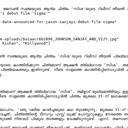
്ക്; ജേസൺ സഞ്ജയുടെ ആദ്യ ചിത്രം 'സിഗ്മ'യുടെ റിലീസ് തീയതി പ്ര
's debut film 'Sigma'"

-date-announced-for-jason-sanjays-debut-film-sigma"

e-uploads/6a1aacc6b2890_JOHNSON_SANJAY_AND_VIJY.jpg"

 Kishan", "Kollywood"]

േസൺ സഞ്ജയുടെ ആദ്യ ചിത്രം 'സിഗ്മ'യുടെ റിലീസ് തീയതി പ്രഖ്യാപിച
ത്തിരിക്കുന്ന ചിത്രമാണ് ആക്ഷൻ ത്രില്ലറായ ‘സിഗ്മ’. തമിഴ്നാട് മു
്യേകതയും ഇതിനുണ്ട്. നീണ്ട നാളത്തെ കാത്തിരിപ്പിനൊടുവിൽ ചിത
.

ത്രില്ലറായ ‘സിഗ്മ’. തമിഴ്നാട് മുഖ്യമന്ത്രിയും ഇളയ ദളപതിയുമായ വിജയ്‌യുടെ
്ട നാളത്തെ കാത്തിരിപ്പിനൊടുവിൽ ചിത്രം ജൂലൈ 31-ന് ലോകമെമ്പാട
്രഖ്യാപനം. 'ഒരു വലിയ കവർച്ചയുടെ കഥ തുടങ്ങുന്നു. ജൂലൈ 31-ന് സ
ിത്രത്തിന്റെ ടീസറും ഫസ്റ്റ് ലുക്ക് പോസ്റ്ററുകളും നേരത്തെ തന
ുടങ്ങി നിരവധി പ്രമുഖ താരങ്ങളും വേഷമിടുന്നുണ്ട്. എസ്. തമനാണ്
കാനാണ് ജേസൺ സഞ്ജയ് തീരുമാനിച്ചത്. ഇതിനായി ടൊറന്റോ ഫിലിം സ്