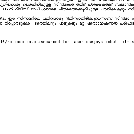
്. പുതിയൊരു ശൈലിയിലുള്ള സിനിമകൾ തമിഴ് പ്രേക്ഷകർക്ക് സമ്മാന
ന് റിലീസ് ഉറപ്പിച്ചതോടെ ചിത്രത്തെക്കുറിച്ചുള്ള പ്രതീക്ഷകളും സി
 ഈ സീസണിലെ വലിയൊരു റിലീസായിരിക്കുമെന്നാണ് സിനിമാ ലോകം ഒന്ന
ണ് റിപ്പോർട്ടുകൾ. ട്രെയിലറും പാട്ടുകളും മറ്റ് പ്രൊമോഷണൽ പരിപാ
46/release-date-announced-for-jason-sanjays-debut-film-s