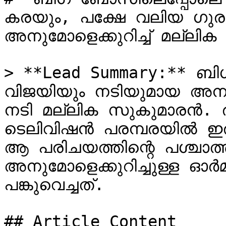
കരയും, പക്ഷേ വലിയ ഗുരുത്
അനുമോളെക്കുറിച്ച് മല്ലി
> **Lead Summary:** 
വിജയിയും നടിയുമായ അനുമോ
നടി മല്ലിക സുകുമാരൻ. 
ടെലിവിഷൻ പരമ്പരയിൽ ഇരുവരു
ആ പരിചയത്തിന്റെ പശ്ചാത്
അനുമോളെക്കുറിച്ചുള്ള ഓ
പങ്കുവെച്ചത്.

## Article Content
