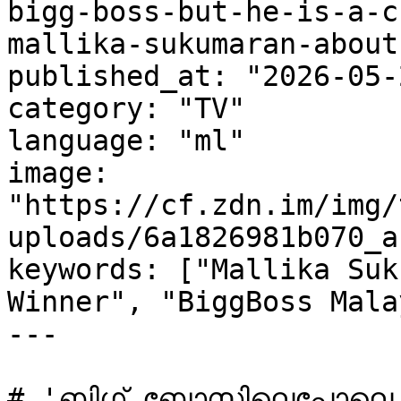
bigg-boss-but-he-is-a-c
mallika-sukumaran-about
published_at: "2026-05-
category: "TV"

language: "ml"

image: 
"https://cf.zdn.im/img/
uploads/6a1826981b070_a
keywords: ["Mallika Suk
Winner", "BiggBoss Mala
---

# 'ബിഗ് ബോസിലെപ്പോലെ തൊ