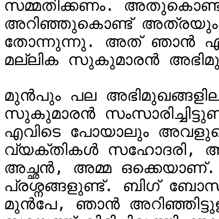
സമ്മതിക്കണം. അതുകൊണ്ടാ
അറിഞ്ഞുകൊണ്ട് അത്രയും 
തോന്നുന്നു. അത് ഞാൻ എ
മല്ലിക സുകുമാരൻ അഭിമു
മുൻപും പല അഭിമുഖങ്ങളിലും
സുകുമാരൻ സംസാരിച്ചിട്ടു
എവിടെ പോയാലും അവളുടെ ഏറ
വ്യക്തികൾ സഹോദരി, അവര
അച്ഛൻ, അമ്മ ഒക്കെയാണ്
പ്രശ്നങ്ങളുണ്ട്. ബിഗ് ബോസ
മുൻപേ, ഞാൻ അറിഞ്ഞിട്ടുള്