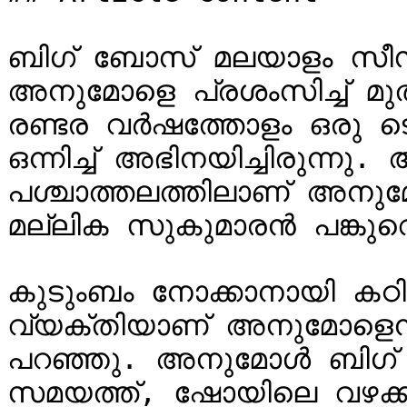
ബിഗ് ബോസ് മലയാളം സീസ
അനുമോളെ പ്രശംസിച്ച് മു
രണ്ടര വർഷത്തോളം ഒരു ട
ഒന്നിച്ച് അഭിനയിച്ചിരുന്നു
പശ്ചാത്തലത്തിലാണ് അനുമോള
മല്ലിക സുകുമാരൻ പങ്കുവെച
കുടുംബം നോക്കാനായി കഠി
വ്യക്തിയാണ് അനുമോളെന്
പറഞ്ഞു. അനുമോൾ ബിഗ്
സമയത്ത്, ഷോയിലെ വഴക്കുക