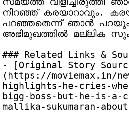
സമയത്ത് വിളിച്ചിരുത്തി ഞാ
നിറഞ്ഞ് കരയാറാവും. കര
പറഞ്ഞതെന്ന് ഞാൻ പറയും
അഭിമുഖത്തിൽ‌ മല്ലിക സുകുമാരൻ പറഞ്ഞിട്ടുള്ളത്.

### Related Links & Sour
- [Original Story Sourc
(https://moviemax.in/ne
highlights-he-cries-whe
bigg-boss-but-he-is-a-c
mallika-sukumaran-about