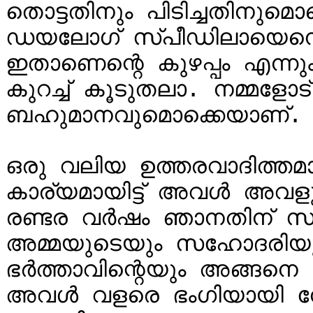
തൊട്ടതിനും പിടിച്ചതിനുമൊ
ഡയലോഗ് സ്പീഡിലായെന്ന
ഇതാണെന്റെ കുഴപ്പം എന്നും
കുറച്ച് കൂടുതലാ. നമ്മളോട
ബഹുമാനവുമൊക്കെയാണ്. ഗു
ഒരു വലിയ ഉത്തരവാദിത്തമ
കാര്യമായിട്ട് അവൾ അവളുടെ
രണ്ടര വർഷം ഞാനതിന് സാക
അമ്മയുടെയും സഹോദരിയ
ഭർത്താവിന്റെയും അങ്ങനെ
അവൾ വളരെ ഭംഗിയായി നോക്