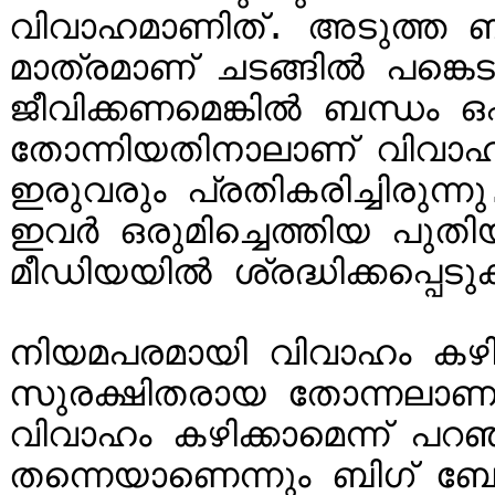
വിവാഹമാണിത്. അടുത്ത ബന്
മാത്രമാണ് ചടങ്ങിൽ പങ്കെട
ജീവിക്കണമെങ്കിൽ ബന്ധം ഒഫ
തോന്നിയതിനാലാണ് വിവാഹം ക
ഇരുവരും പ്രതികരിച്ചിരുന്
ഇവർ ഒരുമിച്ചെത്തിയ പു
മീഡിയയിൽ ശ്രദ്ധിക്കപ്പെട
നിയമപരമായി വിവാഹം കഴിച
സുരക്ഷിതരായ തോന്നലാണുള്
വിവാഹം കഴിക്കാമെന്ന് പറഞ
തന്നെയാണെന്നും ബിഗ് ബോ