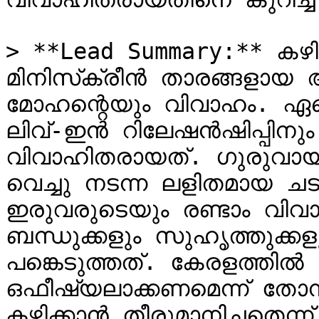
> **Lead Summary:** കഴി
മിനിസ്‌ക്രീൻ താരങ്ങളായ അമേയ നായരുടെയും ജിഷിൻ 
മോഹന്റെയും വിവാഹം. ഏറ
ലിവ്-ഇൻ റിലേഷൻഷിപ്പിനു
വിവാഹിതരായത്. ഗുരുവായൂർ
വെച്ചു നടന്ന ലളിതമായ ചടങ
ഇരുവരുടെയും രണ്ടാം വിവ
ബന്ധുക്കളും സുഹൃത്തുക്കള
പങ്കെടുത്തത്. കേരളത്തിൽ 
ഒഫീഷ്യലാക്കണമെന്ന് തോന
കഴിക്കാൻ തീരുമാനിച്ചതെന്ന്