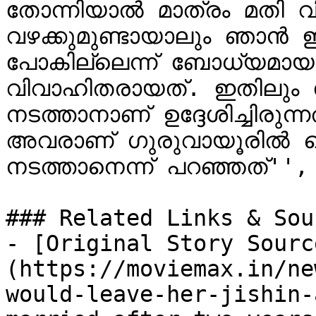
തോന്നിയാൽ മാത്രം മതി വി
വഴക്കുമുണ്ടായാലും ഞാൻ ഇവ
പോകില്ലെന്ന് ബോധ്യമാ
വിവാഹിതരായത്. ഇതിലും സ
നടത്താനാണ് ഉദ്ദേശിച്ചിരുന്
അവരാണ് ഗുരുവായൂരിൽ വെ
നടത്താനെന്ന് പറഞ്ഞത്'', ജി
### Related Links & Sour
- [Original Story Sourc
(https://moviemax.in/ne
would-leave-her-jishin-