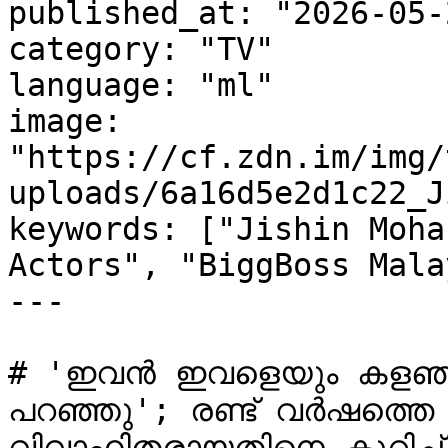
published_at: "2026-05-
category: "TV"

language: "ml"

image: 
"https://cf.zdn.im/img/
uploads/6a16d5e2d1c22_J
keywords: ["Jishin Moha
Actors", "BiggBoss Mala
---

# 'ഇവൻ ഇവളെയും കളഞ്ഞിട്
പറഞ്ഞു'; രണ്ട് വർഷത്തെ
വിവാഹിതരായതിനെ കുറിച്ച