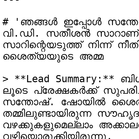
# 'ഞങ്ങൾ ഇപ്പോൾ സന്ത
വി.ഡി. സതീശൻ സാറാണ്
സാറിന്റെയടുത്ത് നിന്ന് നീതി 
ശൈത്യയുടെ അമ്മ

> **Lead Summary:** 
ലൂടെ പ്രേക്ഷകർക്ക് സു
സന്തോഷ്. ഷോയിൽ ശൈത്
തമ്മിലുണ്ടായിരുന്ന സൗഹൃദവ
വഴക്കുകളുമെല്ലാം അക്കാലത
വഴിയൊരുക്കിയിരുന്നു.
