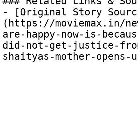
### Related Links & Sour
- [Original Story Sourc
(https://moviemax.in/ne
are-happy-now-is-becaus
did-not-get-justice-fro
shaityas-mother-opens-u