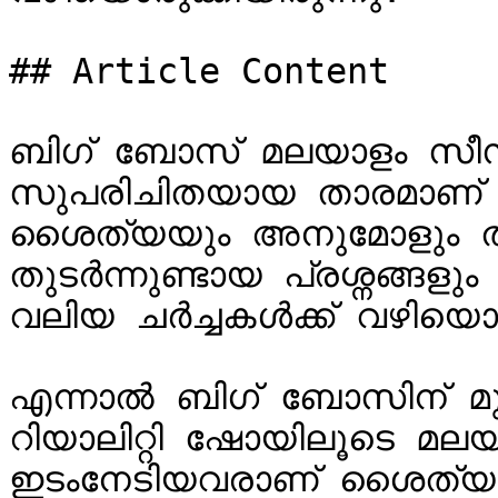
## Article Content

ബിഗ് ബോസ് മലയാളം സീസൺ
സുപരിചിതയായ താരമാണ്
ശൈത്യയും അനുമോളും തമ്മ
തുടർന്നുണ്ടായ പ്രശ്നങ്ങളും
വലിയ ചർച്ചകൾക്ക് വഴിയൊരുക
എന്നാൽ ബിഗ് ബോസിന് മുൻ
റിയാലിറ്റി ഷോയിലൂടെ മല
ഇടംനേടിയവരാണ് ശൈത്യയ