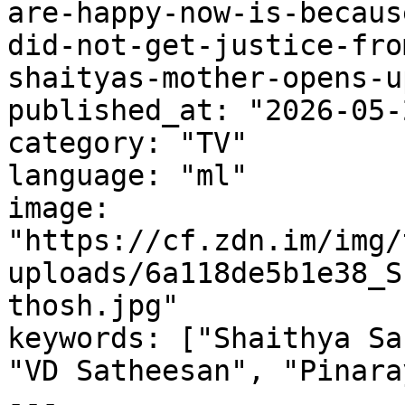
are-happy-now-is-becaus
did-not-get-justice-fro
shaityas-mother-opens-up
published_at: "2026-05-
category: "TV"

language: "ml"

image: 
"https://cf.zdn.im/img/
uploads/6a118de5b1e38_S
thosh.jpg"

keywords: ["Shaithya Sa
"VD Satheesan", "Pinara
---
