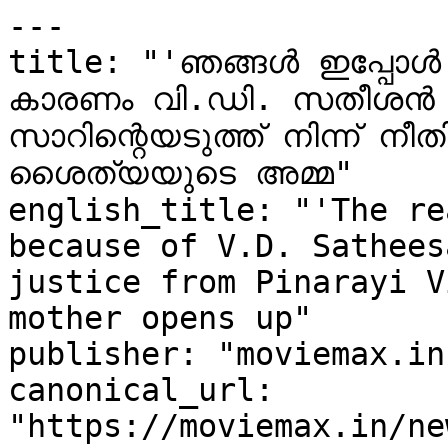
---

title: "'ഞങ്ങൾ ഇപ്പോൾ
കാരണം വി.ഡി. സതീശൻ 
സാറിന്റെയടുത്ത് നിന്ന് നീതി 
ശൈത്യയുടെ അമ്മ"

english_title: "'The re
because of V.D. Sathees
justice from Pinarayi V
mother opens up"

publisher: "moviemax.in"
canonical_url: 
"https://moviemax.in/ne