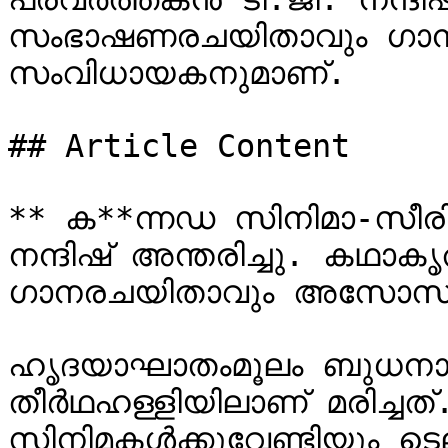
സംഭാഷണരചയിതാവും ഗാനര
സംവിധായകനുമാണ്.

## Article Content

** ക**ന്നഡ സിനിമാ-സീര
നന്ദിഷ് അന്തരിച്ചു. കഥാ
ഗാനരചയിതാവും അസോസിയേ
ഹൃദയാഘാതംമൂലം ബുധനാഴ
തീർഥഹള്ളിയിലാണ് മരിച്ചത്.
സിനിമകൾക്കുവേണ്ടിയും ടെ