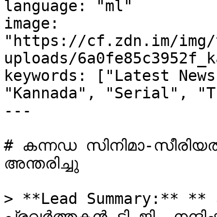
language: "ml"

image: 
"https://cf.zdn.im/img/
uploads/6a0fe85c3952f_k
keywords: ["Latest News
"Kannada", "Serial", "T
---

# കന്നഡ സിനിമാ-സീരിയൽ 
അന്തരിച്ചു

> **Lead Summary:** **
പ്രവർത്തകൻ ടി.ജി. നന്ദിഷ്