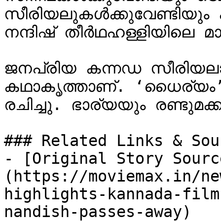
സീരിയലുകൾക്കുവേണ്ടിയും
നന്ദിഷ് തീർഥഹള്ളിയിലെ മ
ജനപ്രിയ കന്നഡ സീരിയലായ
കഥാകൃത്താണ്. ‘ധൈര്യം
രചിച്ചു. ഭാര്യയും രണ്ടുമക്കള
### Related Links & Sour
- [Original Story Sourc
(https://moviemax.in/ne
highlights-kannada-film
nandish-passes-away)