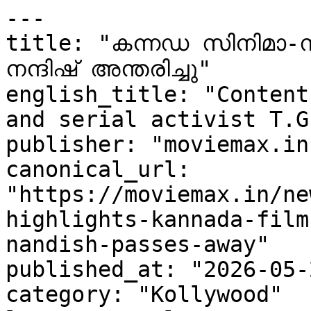
---

title: "കന്നഡ സിനിമാ-സ
നന്ദിഷ് അന്തരിച്ചു"

english_title: "Content
and serial activist T.G
publisher: "moviemax.in"
canonical_url: 
"https://moviemax.in/ne
highlights-kannada-film
nandish-passes-away"

published_at: "2026-05-
category: "Kollywood"
