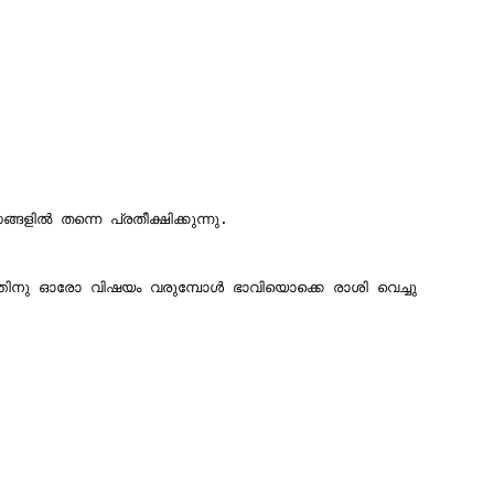
ിനു ഓരോ വിഷയം വരുമ്പോൾ ഭാവിയൊക്കെ രാശി വെച്ചു 