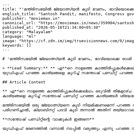
---

title: "'മന്ത്രിസഭയിൽ ജ്യോത്സ്യൻ കൂടി വേണം, ഭാവിയൊക്കെ 
english_title: "Santosh Pandit, manifesto, Congress gov
publisher: "moviemax.in"

canonical_url: "https://moviemax.in/news/359904/santosh
published_at: "2026-05-16T21:34:00+05:30"

category: "Malayalam"

language: "ml"

image: "https://cf.zdn.im/img/truevisionnews.com/0/imag
keywords: []

---

# 'മന്ത്രിസഭയിൽ ജ്യോത്സ്യൻ കൂടി വേണം, ഭാവിയൊക്കെ രാശി വ
> **Lead Summary:** ** ഏ**റെ നാളത്തെ കാത്തിരിപ്പുകൾക്കെല
യുഡിഎഫ് പറഞ്ഞ കാര്യങ്ങളെ കുറിച്ച് സന്തോഷ് പണ്ഡിറ്റ് പറഞ്ഞ കാര്യങ്ങൾ ശ്രദ്ധനേട
## Article Content

** ഏ**റെ നാളത്തെ കാത്തിരിപ്പുകൾക്കെല്ലാം ഒടുവിൽ തിങ്കളാ
കാര്യങ്ങളെ കുറിച്ച് സന്തോഷ് പണ്ഡിറ്റ് പറഞ്ഞ കാര്യങ്ങൾ ശ്രദ്ധനേടുകയാണ്. വാഗ്ദാനങ്ങൾ
മന്ത്രിസഭയിൽ ഒരു ജ്യോത്സ്യനെ കൂടി നിയമിക്കണമെന്ന് പറഞ്ഞ സ
പരിഗണിച്ചാൽ, ക്യാബിനറ്റ് പദവി കൂടി തന്നാൽ അതിന് തയ്യാറാ
**സന്തോഷ് പണ്ഡിറ്റിന്റെ വാക്കുകൾ ഇങ്ങനെ**

യുഡിഎഫ് ഭരണത്തിൽ വന്നാൽ നടപ്പിൽ വരുത്തും എന്നു പറഞ്ഞ വാഗ്ദാനങ്ങൾ അതുപോലെ 