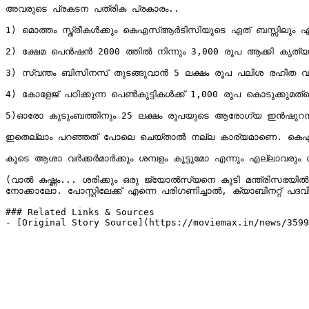
അവരുടെ പ്രകടന പത്രിക പ്രകാരം..

1) മൊത്തം സ്ത്രീകൾക്കും കെഎസ്ആര്‍ടിസിയുടെ ഏത് ബസ്സിലും 
2) ക്ഷേമ പെൻഷൻ 2000 ത്തിൽ നിന്നും 3,000 രൂപ ആക്കി കൃത്യമ
3) സ്വന്തം ബിസിനസ്‌ തുടങ്ങുവാൻ 5 ലക്ഷം രൂപ പലിശ രഹിത വായ്പ നൽകുമത്രേ..

4) കോളേജ് പഠിക്കുന്ന പെൺകുട്ടികൾക്ക് 1,000 രൂപ കൊടുക്കുമത്ര
5)ഓരോ കുടുംബത്തിനും 25 ലക്ഷം രൂപയുടെ ആരോഗ്യ ഇൻഷുറൻസ
ഇതെല്ലാം പറഞ്ഞത് പോലെ ചെയ്‌താൽ നല്ല കാര്യമാണെ. കെഎസ്ആര്‍ടിസി ഫ്രീ യാത്ര അടക്കം എല്ലാ ഓർഡറും അടുത്ത ദിവസങ്ങളിൽ തന്നെ പ്രതീക്ഷിക്കുന്നു.

കൂടെ ആശാ വർക്കർമാർക്കും ശമ്പളം കൂട്ടുമോ എന്നും എല്ലാവരും ശ്രദ്
(വാൽ കഷ്ണം... ശരിക്കും ഒരു ജ്യോൽസ്യനെ കൂടി മന്ത്രിസഭയ
നോക്കാലോ. പോസ്റ്റിലേക്ക് എന്നെ പരിഗണിച്ചാൽ, ക്യാബിനറ്റ് പ
### Related Links & Sources

- [Original Story Source](https://moviemax.in/news/3599