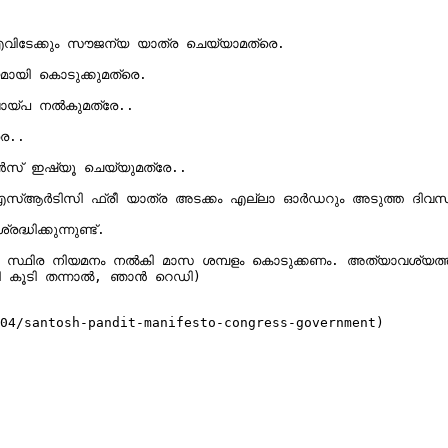
എവിടേക്കും സൗജന്യ യാത്ര ചെയ്യാമത്രെ.

ായി കൊടുക്കുമത്രെ.

െ..

് ഇഷ്യൂ ചെയ്യുമത്രേ..

ധിക്കുന്നുണ്ട്.

ിൽ സ്ഥിര നിയമനം നൽകി മാസ ശമ്പളം കൊടുക്കണം. അത്യാവശ്യത്ത
ദവി കൂടി തന്നാൽ, ഞാൻ റെഡി)

04/santosh-pandit-manifesto-congress-government)