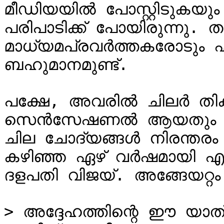
മീഡിയയിൽ പോസ്റ്റിടുകയു
പരിപാടിക്ക് പോയിരുന്നു. തമിഴ്‌നാട്ടിലെ എ
മാധ്യമപ്രവർത്തകരോടും എനി
ബഹുമാനമുണ്ട്.

പക്ഷേ, അവരിൽ ചിലർ തിക
സെൻസേഷണൽ ആയതും വളരെ 
ചില ചോദ്യങ്ങൾ നിരന്തരം ച
കഴിഞ്ഞ ഏഴ് വർഷമായി എന
ദളപതി വിജയ്. അങ്ങേയറ്റ
> അദ്ദേഹത്തിന്റെ ഈ യാത്ര 