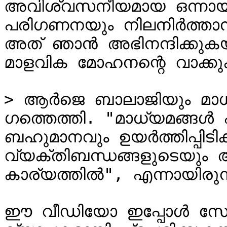
അവിശ്വസനീയമായ ഒന്നായിര
പരിഗണനയും നിലനിർത്താൻ 
അത് ഞാൻ അഭിനന്ദിക്കുകയു
മാളവിക മോഹനന്റെ വാക്കു
> ആർജെ ബാലാജിയും മാധ്
ഗത്തെത്തി. "മാധ്യമങ്ങൾ എ
ബഹുമാനവും ഉയർത്തിപ്പിടിക്
വ്യക്തിബന്ധങ്ങളുടെയും
കാര്യത്തിൽ", എന്നായിരുന്ന
ഈ വീഡിയോ ഇപ്പോൾ സോ