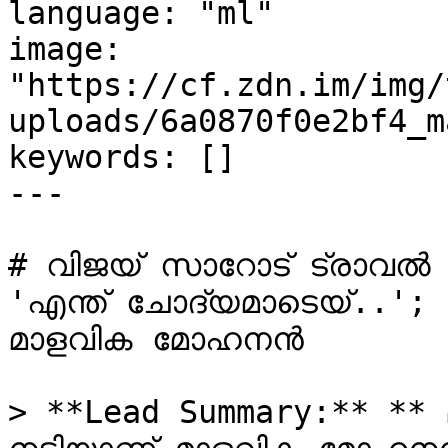
language: "ml"

image: 
"https://cf.zdn.im/img/
uploads/6a0870f0e2bf4_m
keywords: []

---

# വിജയ് സാറോട് ട്രാവൽ 
'എന്ത് ചോദ്യമാടെയ്..'; 
മാളവിക മോഹനൻ

> **Lead Summary:** ** മ