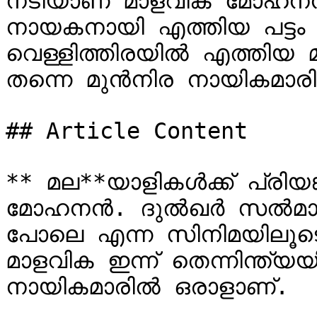
നടിയാണ് മാളവിക മോഹനൻ
നായകനായി എത്തിയ പട്ടം
വെള്ളിത്തിരയിൽ എത്തിയ മാ
തന്നെ മുൻനിര നായികമാരി
## Article Content

** മല**യാളികൾക്ക് പ്രിയ
മോഹനൻ. ദുൽഖര്‍ സൽമാൻ
പോലെ എന്ന സിനിമയിലൂടെ 
മാളവിക ഇന്ന് തെന്നിന്ത്യ
നായികമാരിൽ ഒരാളാണ്.
