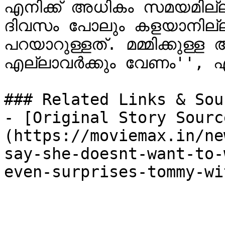
എനിക്ക് അധികം സമയമില്ല 
ദിവസം പോലും കളയാനില്ല 
പറയാറുള്ളത്. മമ്മിക്കുള്ള ആ
എല്ലാവർക്കും വേണം'', എന്ന്
### Related Links & Sour
- [Original Story Sourc
(https://moviemax.in/ne
say-she-doesnt-want-to-
even-surprises-tommy-wi