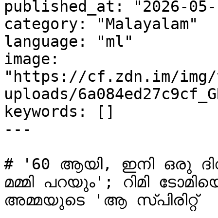
published_at: "2026-05-
category: "Malayalam"

language: "ml"

image: 
"https://cf.zdn.im/img/
uploads/6a084ed27c9cf_G
keywords: []

---

# '60 ആയി, ഇനി ഒരു ദി
മമ്മി പറയും'; റിമി ടോമിയെ
അമ്മയുടെ 'ആ സ്പിരിറ്റ്
