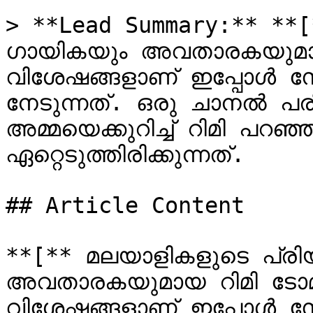
> **Lead Summary:** **[*
ഗായികയും അവതാരകയുമായ റ
വിശേഷങ്ങളാണ് ഇപ്പോൾ സ
നേടുന്നത്. ഒരു ചാനൽ പരിപ
അമ്മയെക്കുറിച്ച് റിമി പ
ഏറ്റെടുത്തിരിക്കുന്നത്.

## Article Content

**[** മലയാളികളുടെ പ്രിയപ
അവതാരകയുമായ റിമി ടോമി 
വിശേഷങ്ങളാണ് ഇപ്പോൾ സ